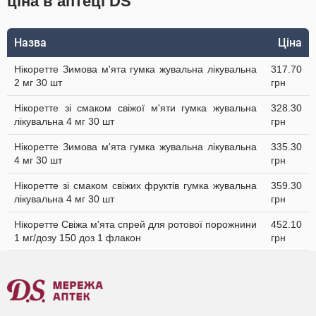
ціна в аптеці DS
Назва
Ціна
Нікоретте Зимова м'ята гумка жувальна лікувальна
317.70
2 мг 30 шт
грн
Нікоретте зі смаком свіжої м'яти гумка жувальна
328.30
лікувальна 4 мг 30 шт
грн
Нікоретте Зимова м'ята гумка жувальна лікувальна
335.30
4 мг 30 шт
грн
Нікоретте зі смаком свіжих фруктів гумка жувальна
359.30
лікувальна 4 мг 30 шт
грн
Нікоретте Свіжа м'ята спрей для ротової порожнини
452.10
1 мг/дозу 150 доз 1 флакон
грн