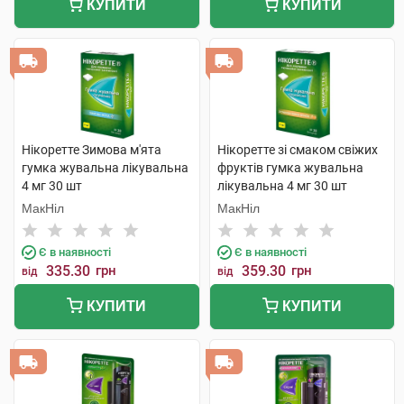
КУПИТИ
КУПИТИ
Нікоретте Зимова м'ята
Нікоретте зі смаком свіжих
гумка жувальна лікувальна
фруктів гумка жувальна
4 мг 30 шт
лікувальна 4 мг 30 шт
МакНіл
МакНіл
Є в наявності
Є в наявності
335.30
грн
359.30
грн
від
від
КУПИТИ
КУПИТИ