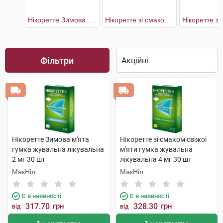
Нікоретте Зимова м'ята
Нікоретте зі смаком свіжих фруктів
Фільтри
Нікоретте Зимова м'ята
Нікоретте зі смаком свіжої
гумка жувальна лікувальна
м'яти гумка жувальна
2 мг 30 шт
лікувальна 4 мг 30 шт
МакНіл
МакНіл
Є в наявності
Є в наявності
317.70
грн
328.30
грн
від
від