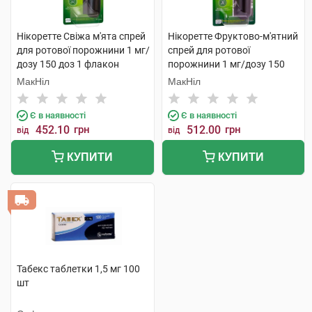
Нікоретте Свіжа м'ята спрей
Нікоретте Фруктово-м'ятний
для ротової порожнини 1 мг/
спрей для ротової
дозу 150 доз 1 флакон
порожнини 1 мг/дозу 150
доз 1 флакон
МакНіл
МакНіл
Є в наявності
Є в наявності
452.10
грн
512.00
грн
від
від
КУПИТИ
КУПИТИ
Табекс таблетки 1,5 мг 100
шт