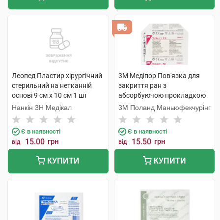
Леопед Пластир хірургічний
3M Медіпор Пов'язка для
стерильний на нетканній
закриття ран з
основі 9 см х 10 см 1 шт
абсорбуючою прокладкою
розмір 6 см х 10 см 1 шт
Нанкін 3H Медікал
3M Поланд Маньюфекчурінг
Є в наявності
Є в наявності
15.00
грн
15.50
грн
від
від
КУПИТИ
КУПИТИ