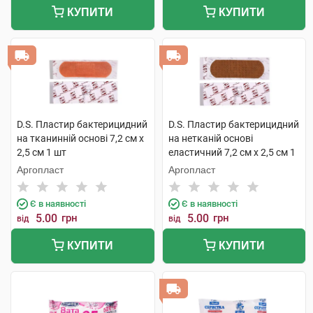
КУПИТИ
КУПИТИ
D.S. Пластир бактерицидний
D.S. Пластир бактерицидний
на тканинній основі 7,2 см х
на нетканій основі
2,5 см 1 шт
еластичний 7,2 см х 2,5 см 1
шт
Аргопласт
Аргопласт
Є в наявності
Є в наявності
5.00
грн
5.00
грн
від
від
КУПИТИ
КУПИТИ