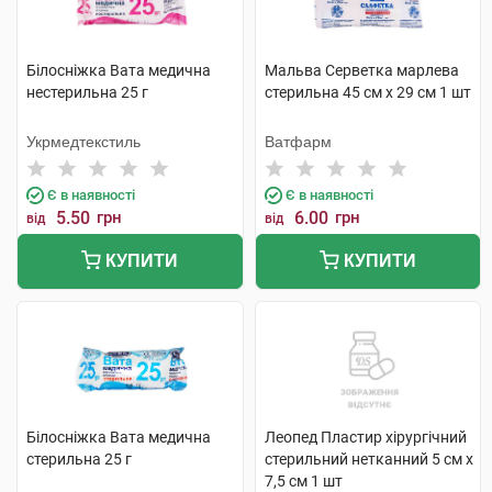
Білосніжка Вата медична
Мальва Серветка марлева
нестерильна 25 г
стерильна 45 см x 29 cм 1 шт
Укрмедтекстиль
Ватфарм
Є в наявності
Є в наявності
5.50
грн
6.00
грн
від
від
КУПИТИ
КУПИТИ
Білосніжка Вата медична
Леопед Пластир хірургічний
стерильна 25 г
стерильний нетканний 5 см х
7,5 см 1 шт