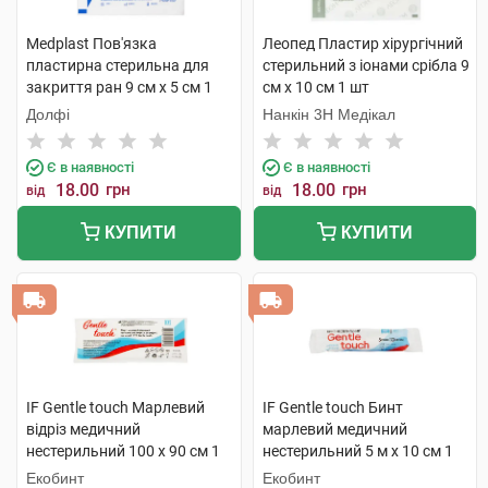
Medplast Пов'язка
Леопед Пластир хірургічний
пластирна стерильна для
стерильний з іонами срібла 9
закриття ран 9 см х 5 см 1
см х 10 см 1 шт
шт
Долфі
Нанкін 3H Медікал
Є в наявності
Є в наявності
18.00
грн
18.00
грн
від
від
КУПИТИ
КУПИТИ
IF Gentle touch Марлевий
IF Gentle touch Бинт
відріз медичний
марлевий медичний
нестерильний 100 х 90 см 1
нестерильний 5 м х 10 см 1
шт
шт
Екобинт
Екобинт