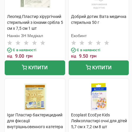
Леопед Пластир хірургічний
Добрий дотик Вата медична
стерильний з іонами срібла 5
стерильна 50 г
см х 7,5 см 1 шт
Нанкін 3H Медікал
Екобинт
Є в наявності
Є в наявності
9.00
грн
9.50
грн
від
від
КУПИТИ
КУПИТИ
Igar Пластир бактерицидний
Ecoplast EcoEye Kids
для фіксації
Лейкопластирі очні для дітей
внутрішньовенного катетера
5,7 см x 7,2 см 8 шт