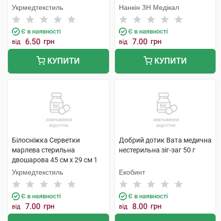
Укрмедтекстиль
Нанкін 3H Медікал
Є в наявності
Є в наявності
6.50
грн
7.00
грн
від
від
КУПИТИ
КУПИТИ
Білосніжка Серветки
Добрий дотик Вата медична
марлева стерильна
нестерильна зіг-заг 50 г
двошарова 45 см х 29 см 1
шт
Укрмедтекстиль
Екобинт
Є в наявності
Є в наявності
7.00
грн
8.00
грн
від
від