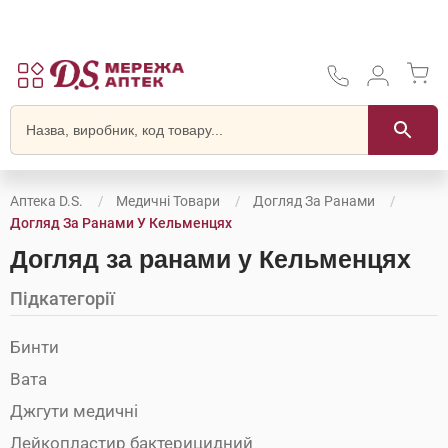
Аптека D.S.
Медичні Товари
Догляд За Ранами
Догляд За Ранами У Кельменцях
Догляд за ранами у Кельменцях
Підкатегорії
Бинти
Вата
Джгути медичні
Лейкопластир бактерицидний