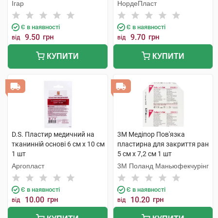
стерильний 6 см х 8 см 1 шт
Ігар
НордеПласт
Є в наявності
Є в наявності
9.50
грн
9.70
грн
від
від
КУПИТИ
КУПИТИ
D.S. Пластир медичний на
3M Медіпор Пов'язка
тканинній основі 6 см х 10 см
пластирна для закриття ран
1 шт
5 см x 7,2 см 1 шт
Аргопласт
3M Поланд Маньюфекчурінг
Є в наявності
Є в наявності
10.00
грн
10.20
грн
від
від