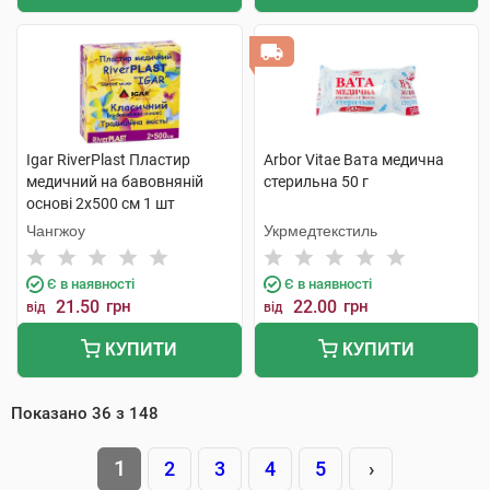
Igar RiverPlast Пластир
Arbor Vitae Вата медична
медичний на бавовняній
стерильна 50 г
основі 2х500 см 1 шт
Чангжоу
Укрмедтекстиль
Є в наявності
Є в наявності
21.50
грн
22.00
грн
від
від
КУПИТИ
КУПИТИ
Показано
36
з
148
1
2
3
4
5
›