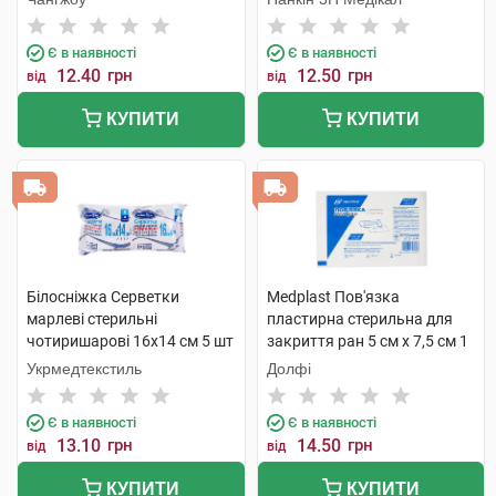
Є в наявності
Є в наявності
12.40
грн
12.50
грн
від
від
КУПИТИ
КУПИТИ
Білосніжка Серветки
Medplast Пов'язка
марлеві стерильні
пластирна стерильна для
чотиришарові 16x14 cм 5 шт
закриття ран 5 см х 7,5 см 1
шт
Укрмедтекстиль
Долфі
Є в наявності
Є в наявності
13.10
грн
14.50
грн
від
від
КУПИТИ
КУПИТИ