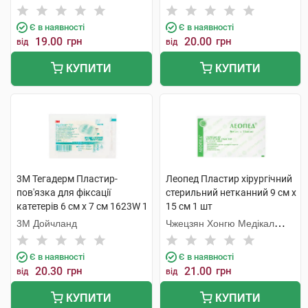
Є в наявності
Є в наявності
19.00
грн
20.00
грн
від
від
КУПИТИ
КУПИТИ
3M Тегадерм Пластир-
Леопед Пластир хірургічний
пов'язка для фіксації
стерильний нетканний 9 см х
катетерів 6 см х 7 см 1623W 1
15 см 1 шт
шт
3М Дойчланд
Чжецзян Хонгю Медікал
Коммодіті
Є в наявності
Є в наявності
20.30
грн
21.00
грн
від
від
КУПИТИ
КУПИТИ