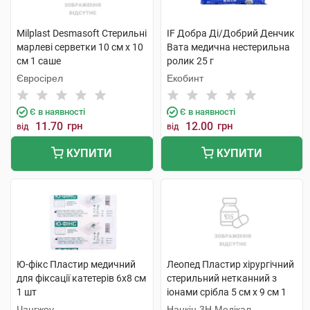
Milplast Desmasoft Стерильні
IF Добра Ді/Добрий Денчик
марлеві серветки 10 см x 10
Вата медична нестерильна
см 1 саше
ролик 25 г
Євросірел
Екобинт
Є в наявності
Є в наявності
11.70
грн
12.00
грн
від
від
КУПИТИ
КУПИТИ
Ю-фікс Пластир медичний
Леопед Пластир хірургічний
для фіксації катетерів 6х8 см
стерильний нетканний з
1 шт
іонами срібла 5 см х 9 см 1
шт
Чангжоу
Нанкін 3H Медікал