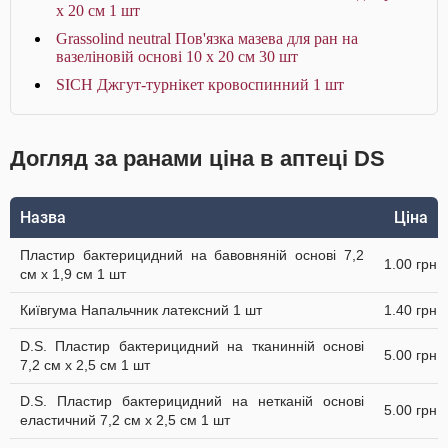
x 20 см 1 шт
Grassolind neutral Пов'язка мазева для ран на
вазеліновій основі 10 х 20 см 30 шт
SICH Джгут-турнікет кровоспинний 1 шт
Догляд за ранами ціна в аптеці DS
Назва
Ціна
Пластир бактерицидний на бавовняній основі 7,2
1.00 грн
см х 1,9 см 1 шт
Київгума Напальчник латексний 1 шт
1.40 грн
D.S. Пластир бактерицидний на тканинній основі
5.00 грн
7,2 см х 2,5 см 1 шт
D.S. Пластир бактерицидний на нетканій основі
5.00 грн
еластичний 7,2 см х 2,5 см 1 шт