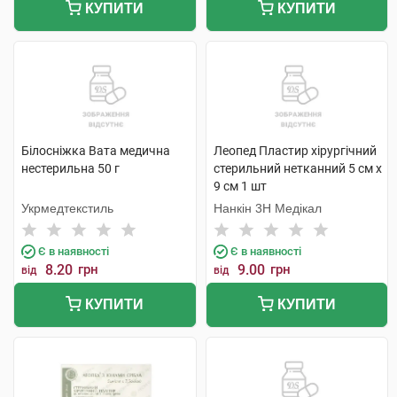
КУПИТИ
КУПИТИ
Білосніжка Вата медична
Леопед Пластир хірургічний
нестерильна 50 г
стерильний нетканний 5 см х
9 см 1 шт
Укрмедтекстиль
Нанкін 3H Медікал
Є в наявності
Є в наявності
8.20
грн
9.00
грн
від
від
КУПИТИ
КУПИТИ