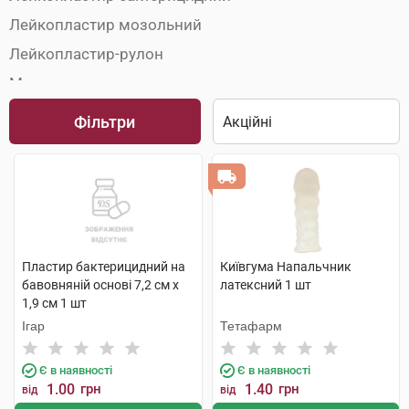
Лейкопластир мозольний
Лейкопластир-рулон
Марля медична
Медичні пов'язки
Фільтри
Пакети перев'язочні
Серветки медичні
Пластир бактерицидний на
Київгума Напальчник
бавовняній основі 7,2 см х
латексний 1 шт
1,9 см 1 шт
Ігар
Тетафарм
Є в наявності
Є в наявності
1.00
грн
1.40
грн
від
від