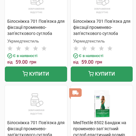
Білосніжка 701 Пов'язка для
Білосніжка 701 Пов'язка для
фіксації променево-
фіксації променево-
зап'ясткового суглоба
зап'ясткового суглоба
розмір 2 (17-18см) 1 шт
розмір 3 (19-20см) 1 шт
Укрмедтекстиль
Укрмедтекстиль
Є в наявності
Є в наявності
59.00
грн
59.00
грн
від
від
КУПИТИ
КУПИТИ
Білосніжка 701 Пов'язка для
MedTextile 8502 Бандаж на
фіксації променево-
променево-зап`ястний
зап'ясткового суглоба
суглоб еластичний розмір