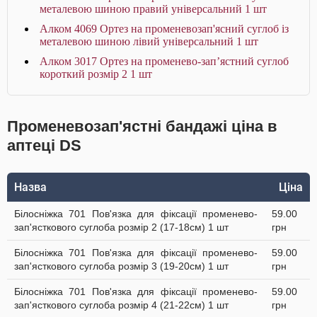
металевою шиною правий універсальний 1 шт
Алком 4069 Ортез на променевозап'ясний суглоб із
металевою шиною лівий універсальний 1 шт
Алком 3017 Ортез на променево-зап’ястний суглоб
короткий розмір 2 1 шт
Променевозап'ястні бандажі ціна в
аптеці DS
Назва
Ціна
Білосніжка 701 Пов'язка для фіксації променево-
59.00
зап'ясткового суглоба розмір 2 (17-18см) 1 шт
грн
Білосніжка 701 Пов'язка для фіксації променево-
59.00
зап'ясткового суглоба розмір 3 (19-20см) 1 шт
грн
Білосніжка 701 Пов'язка для фіксації променево-
59.00
зап'ясткового суглоба розмір 4 (21-22см) 1 шт
грн