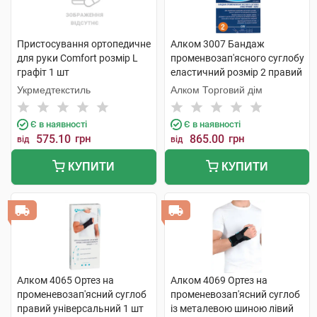
Пристосування ортопедичне
Алком 3007 Бандаж
для руки Comfort розмір L
променвозап'ясного суглобу
графіт 1 шт
еластичний розмір 2 правий
1 шт
Укрмедтекстиль
Алком Торговий дім
Є в наявності
Є в наявності
575.10
грн
865.00
грн
від
від
КУПИТИ
КУПИТИ
Алком 4065 Ортез на
Алком 4069 Ортез на
променевозап'ясний суглоб
променевозап'ясний суглоб
правий універсальний 1 шт
із металевою шиною лівий