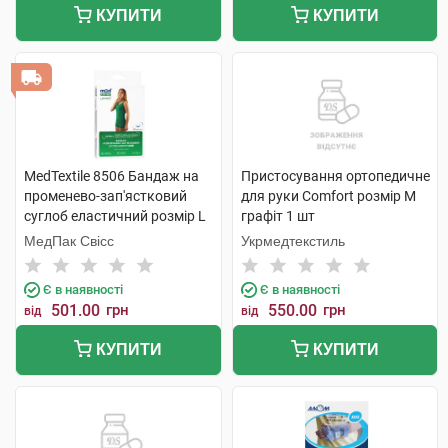
КУПИТИ
КУПИТИ
MedTextile 8506 Бандаж на
Пристосування ортопедичне
променево-зап'ястковий
для руки Comfort розмір M
суглоб еластичний розмір L
графіт 1 шт
1 шт
МедПак Свісс
Укрмедтекстиль
Є в наявності
Є в наявності
501.00
грн
550.00
грн
від
від
КУПИТИ
КУПИТИ