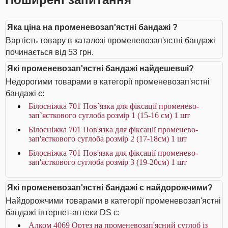
Яка ціна на променевозап'ястні бандажі ?
Вартість товару в каталозі променевозап'ястні бандажі
починається від 53 грн.
Які променевозап'ястні бандажі найдешевші?
Недорогими товарами в категорії променевозап'ястні
бандажі є:
Білосніжка 701 Пов`язка для фіксації променево-
зап`ясткового суглоба розмір 1 (15-16 см) 1 шт
Білосніжка 701 Пов'язка для фіксації променево-
зап'ясткового суглоба розмір 2 (17-18см) 1 шт
Білосніжка 701 Пов'язка для фіксації променево-
зап'ясткового суглоба розмір 3 (19-20см) 1 шт
Які променевозап'ястні бандажі є найдорожчими?
Найдорожчими товарами в категорії променевозап'ястні
бандажі інтернет-аптеки DS є:
Алком 4069 Ортез на променевозап'ясний суглоб із