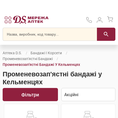
Аптека D.S.
Бандажі І Корсети
Променевозап'ястні Бандажі
Променевозап'ястні Бандажі У Кельменцях
Променевозап'ястні бандажі у
Кельменцях
Фільтри