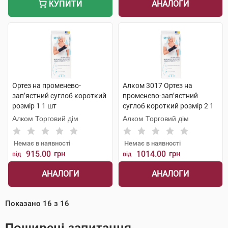
АНАЛОГИ
КУПИТИ
Ортез на променево-
Алком 3017 Ортез на
зап’ястний суглоб короткий
променево-зап’ястний
розмір 1 1 шт
суглоб короткий розмір 2 1
шт
Алком Торговий дім
Алком Торговий дім
Немає в наявності
Немає в наявності
915.00
грн
1014.00
грн
від
від
АНАЛОГИ
АНАЛОГИ
Показано
16
з
16
Поширені запитання