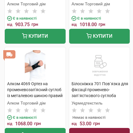
універсальний 1 шт
Алком Торговий дім
Алком Торговий дім
Є в наявності
Є в наявності
903.75
грн
1018.00
грн
від
від
КУПИТИ
КУПИТИ
Алком 4069 Ортез на
Білосніжка 701 Пов`язка для
променевозап'ясний суглоб
фіксації променево-
із металевою шиною правий
зап`ясткового суглоба
універсальний 1 шт
розмір 1 (15-16 см) 1 шт
Алком Торговий дім
Укрмедтекстиль
Є в наявності
Немає в наявності
1068.00
грн
53.00
грн
від
від