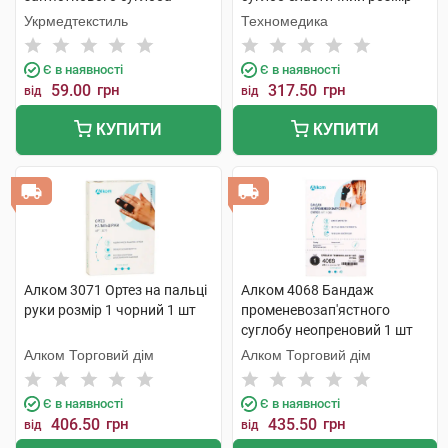
розмір 4 (21-22см) 1 шт
S/M 1 шт
Укрмедтекстиль
Техномедика
Є в наявності
Є в наявності
59.00
грн
317.50
грн
від
від
КУПИТИ
КУПИТИ
Алком 3071 Ортез на пальці
Алком 4068 Бандаж
руки розмір 1 чорний 1 шт
променевозап'ястного
суглобу неопреновий 1 шт
Алком Торговий дім
Алком Торговий дім
Є в наявності
Є в наявності
406.50
грн
435.50
грн
від
від