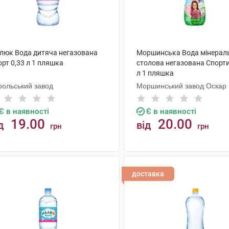
люк Вода дитяча негазована
Моршинська Вода мінерал
рт 0,33 л 1 пляшка
столова негазована Спорти
л 1 пляшка
рольський завод
Моршинський завод Оскар
Є в наявності
Є в наявності
19.00
20.00
д
від
грн
грн
КУПИТИ
КУПИТИ
доставка