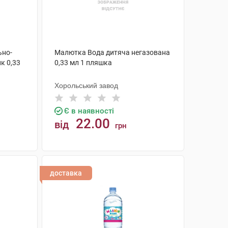
ьно-
Малютка Вода дитяча негазована
к 0,33
0,33 мл 1 пляшка
Хорольський завод
Є в наявності
22.00
від
грн
КУПИТИ
доставка