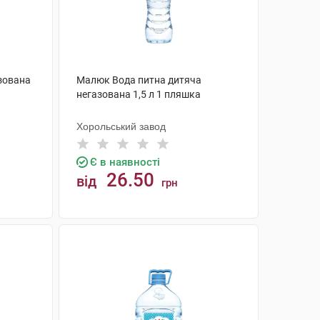
зована
Малюк Вода питна дитяча
негазована 1,5 л 1 пляшка
Хорольський завод
Є в наявності
26.50
від
грн
КУПИТИ