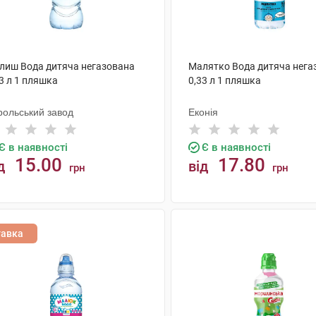
лиш Вода дитяча негазована
Малятко Вода дитяча нега
3 л 1 пляшка
0,33 л 1 пляшка
рольський завод
Еконія
Є в наявності
Є в наявності
15.00
17.80
д
від
грн
грн
КУПИТИ
КУПИТИ
тавка