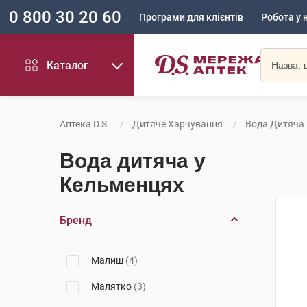
0 800 30 20 60
Програми для клієнтів
Робота у 
Каталог
Аптека D.S.
Дитяче Харчування
Вода Дитяча
Вода дитяча у
Кельменцях
Бренд
Малиш
(4)
Малятко
(3)