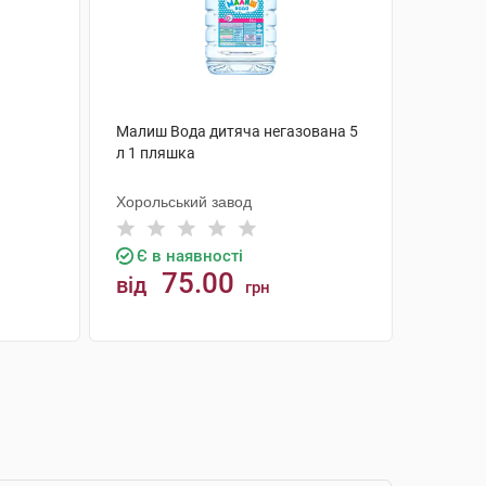
Малиш Вода дитяча негазована 5
л 1 пляшка
Хорольський завод
Є в наявності
75.00
від
грн
КУПИТИ