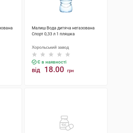
зована
Малиш Вода дитяча негазована
Спорт 0,33 л 1 пляшка
Хорольський завод
Є в наявності
18.00
від
грн
КУПИТИ