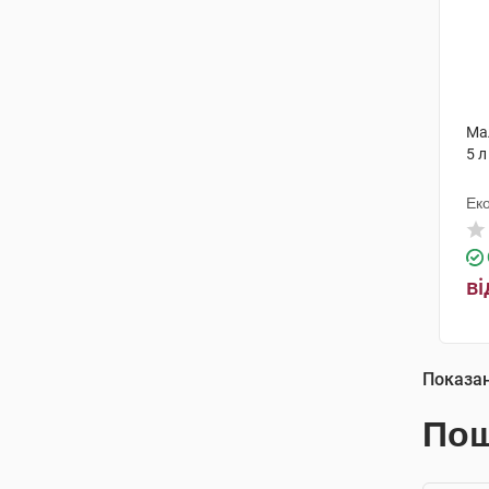
Ма
5 л
Еко
ві
Показа
Пош