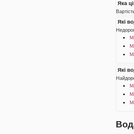
Яка ц
Вартіст
Які в
Недорог
Ма
Ма
Ма
Які в
Найдоро
М
Ма
Ма
Вод