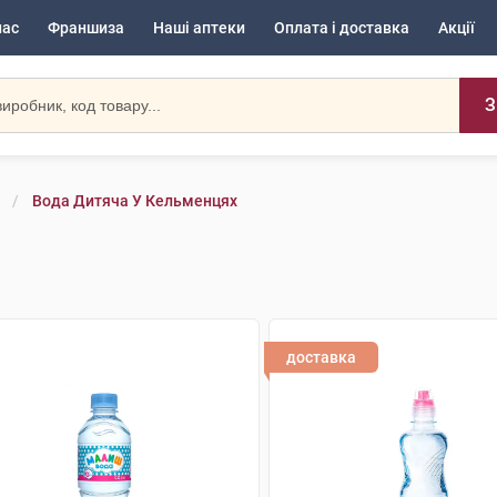
нас
Франшиза
Наші аптеки
Оплата і доставка
Акції
З
Вода Дитяча У Кельменцях
доставка