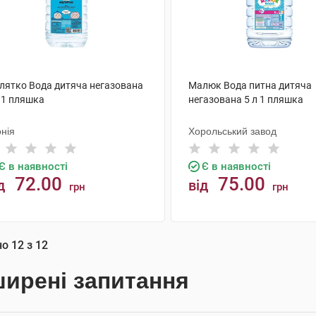
лятко Вода дитяча негазована
Малюк Вода питна дитяча
 1 пляшка
негазована 5 л 1 пляшка
нія
Хорольський завод
Є в наявності
Є в наявності
72.00
75.00
д
від
грн
грн
КУПИТИ
КУПИТИ
но
12
з
12
ирені запитання