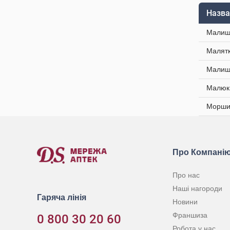
Назва
Малиш 
Малятк
Малиш 
Малюк 
Моршин
Про Компані
Про нас
Наші нагороди
Гаряча лінія
Новини
Франшиза
0 800 30 20 60
Робота у нас