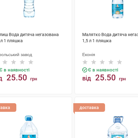
лиш Вода дитяча негазована
Малятко Вода дитяча нега
 л 1 пляшка
1,5 л 1 пляшка
рольський завод
Еконія
Є в наявності
Є в наявності
25.50
25.50
д
від
грн
грн
КУПИТИ
КУПИТИ
тавка
доставка