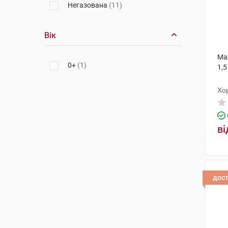
Негазована
(11)
Вік
Ма
0+
(1)
1,5
Хо
ві
дос