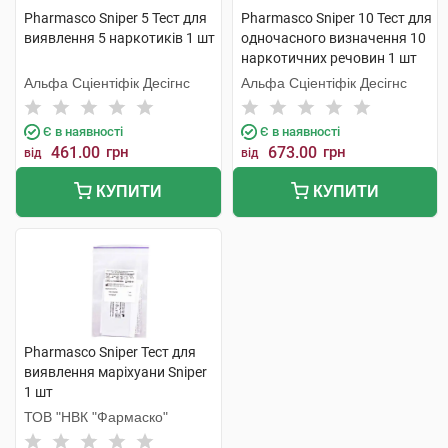
Pharmasco Sniper 5 Тест для
Pharmasco Sniper 10 Тест для
виявлення 5 наркотиків 1 шт
одночасного визначення 10
наркотичних речовин 1 шт
Альфа Сціентіфік Десігнс
Альфа Сціентіфік Десігнс
Є в наявності
Є в наявності
461.00
грн
673.00
грн
від
від
КУПИТИ
КУПИТИ
Pharmasco Sniper Тест для
виявлення маріхуани Sniper
1 шт
ТОВ "НВК "Фармаско"