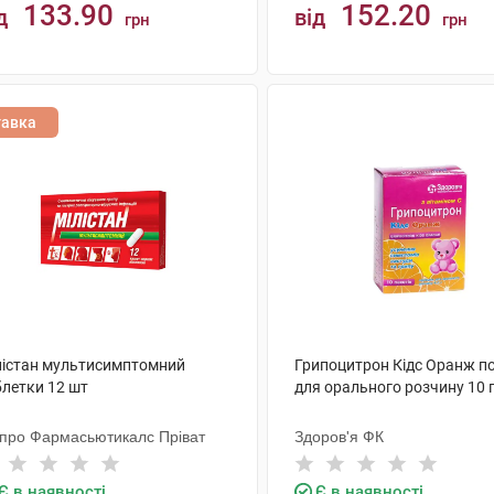
133.90
152.20
д
від
грн
грн
КУПИТИ
КУПИТИ
тавка
лістан мультисимптомний
Грипоцитрон Кідс Оранж п
блетки 12 шт
для орального розчину 10 
про Фармасьютикалс Пріват
Здоров'я ФК
Є в наявності
Є в наявності