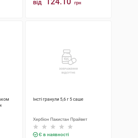
124.10
від
грн
КУПИТИ
маком
Інсті гранули 5,6 г 5 саше
и
Хербіон Пакистан Прайвет
Є в наявності