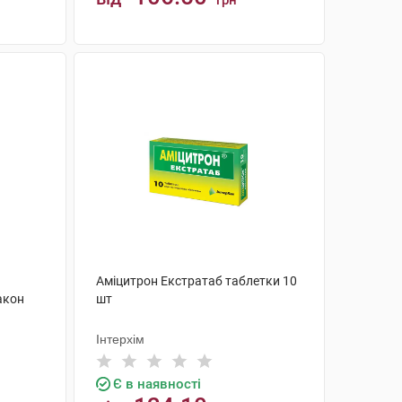
грн
КУПИТИ
Аміцитрон Екстратаб таблетки 10
акон
шт
Інтерхім
Є в наявності