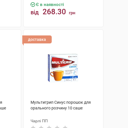
Є в наявності
268.30
від
грн
КУПИТИ
доставка
ля
Мультигрип Синус порошок для
саше
орального розчину 10 саше
Чарлі ПП