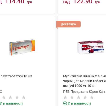
114.40
122.90
д
від
грн
грн
КУПИТИ
КУПИТИ
доставка
ипаут таблетки 10 шт
Мультигрип Вітамін С зі с
чорниці та малини таблетк
шипучі 1000 мг 10 шт
С
ПЕЗ Продакшнс Юроп Кфт
Є в наявності
Є в наявності