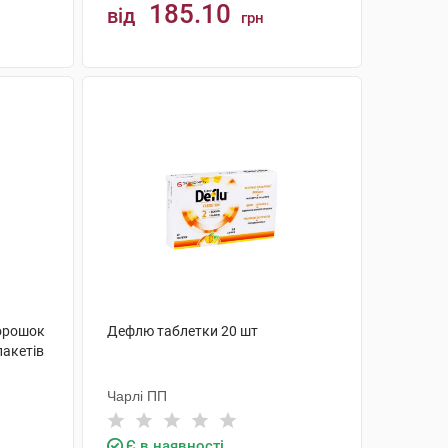
185.10
від
грн
КУПИТИ
орошок
Дефлю таблетки 20 шт
пакетів
Чарлі ПП
Є в наявності