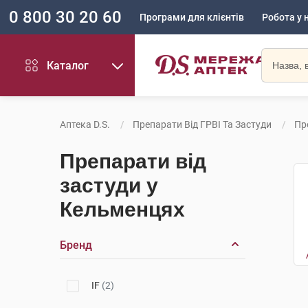
0 800 30 20 60
Програми для клієнтів
Робота у 
Каталог
Аптека D.S.
Препарати Від ГРВІ Та Застуди
Пр
Препарати від
застуди у
Кельменцях
Бренд
IF
(2)