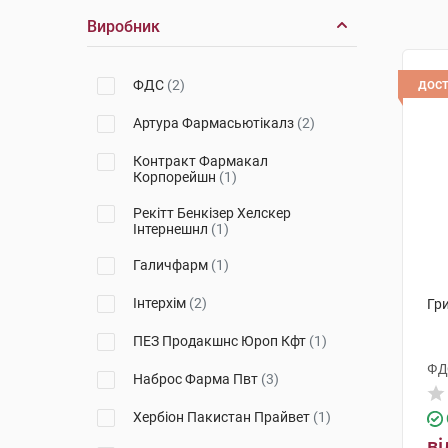
Виробник
дос
ФДС
(2)
Артура Фармасьютікалз
(2)
Контракт Фармакал
Корпорейшн
(1)
Рекітт Бенкізер Хелскер
Інтернешнл
(1)
Галичфарм
(1)
Інтерхім
(2)
Гр
ПЕЗ Продакшнс Юроп Кфт
(1)
ФД
Наброс Фарма Пвт
(3)
Хербіон Пакистан Прайвет
(1)
ві