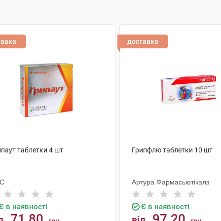
тавка
доставка
ипаут таблетки 4 шт
Грипфлю таблетки 10 шт
С
Артура Фармасьютікалз
Є в наявності
Є в наявності
71.80
97.20
д
від