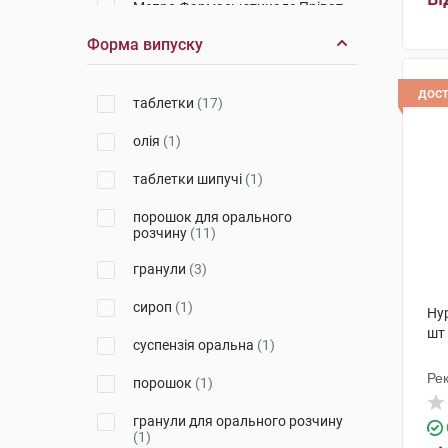
Мепро Фармасьютикалс Пріват
(1)
Форма випуску
Здоров'я ФК
(2)
дос
Чарлі ПП
(3)
таблетки
(17)
Дельта Медікел
(1)
олія
(1)
Буарон
(1)
таблетки шипучі
(1)
Ананта Медікеар
(2)
порошок для орального
розчину
(11)
Рафтон Лабораторіз
(3)
гранули
(3)
Гракуре Фармасьютікалс
(1)
сироп
(1)
Ну
Евертоджен Лайф Саєнсиз
(3)
шт
суспензія оральна
(1)
Лабораторіос Алкала Фарма
Рек
(1)
порошок
(1)
Ін
Сперко Україна
(1)
гранули для орального розчину
(1)