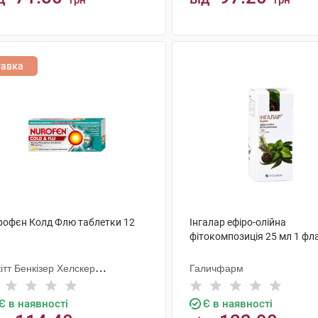
грн
грн
КУПИТИ
КУПИТИ
тавка
рофєн Колд Флю таблетки 12
Інгалар ефіро-олійна
фітокомпозиція 25 мл 1 фл
ітт Бенкізер Хелскер
Галичфарм
тернешнл
Є в наявності
Є в наявності