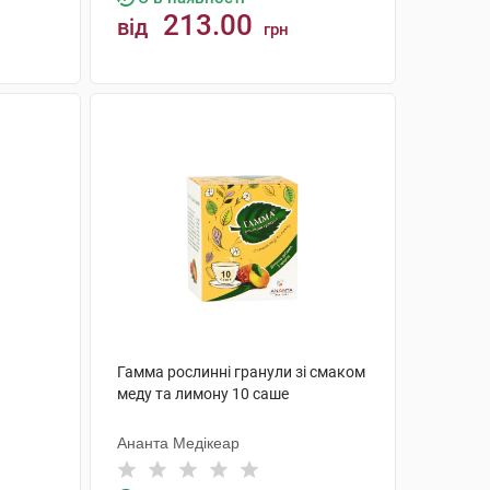
213.00
від
грн
КУПИТИ
Гамма рослинні гранули зі смаком
меду та лимону 10 саше
Ананта Медікеар