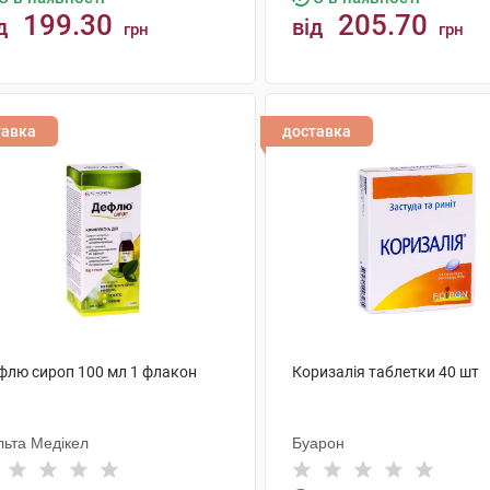
199.30
205.70
д
від
грн
грн
КУПИТИ
КУПИТИ
тавка
доставка
флю сироп 100 мл 1 флакон
Коризалія таблетки 40 шт
льта Медікел
Буарон