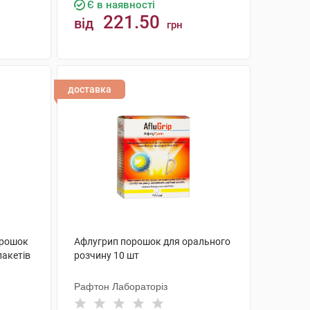
Є в наявності
221.50
від
грн
КУПИТИ
доставка
орошок
Афлугрип порошок для орального
пакетів
розчину 10 шт
Рафтон Лабораторіз