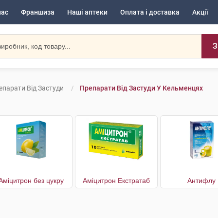
нас
Франшиза
Наші аптеки
Оплата і доставка
Акції
З
епарати Від Застуди
Препарати Від Застуди У Кельменцях
Аміцитрон без цукру
Аміцитрон Екстратаб
Антифлу