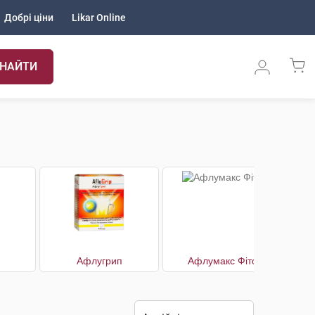
Добрі ціни
Likar Online
НАЙТИ
Афлугрип
Афлумакс Фіто
Вікс 