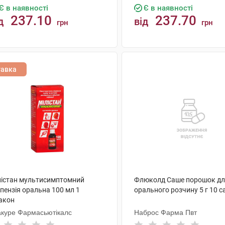
Є в наявності
Є в наявності
237.10
237.70
д
від
грн
грн
КУПИТИ
КУПИТИ
тавка
лістан мультисимптомний
Флюколд Саше порошок д
пензія оральна 100 мл 1
орального розчину 5 г 10 
акон
акуре Фармасьютікалс
Наброс Фарма Пвт