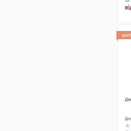
ві
дос
Де
Де