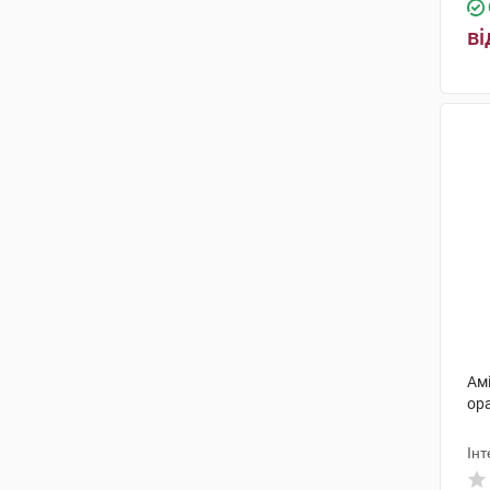
ві
Ам
ора
Інт