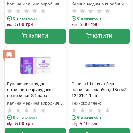
Калина медична виробнича
Калина медична виробнича
компанія
компанія
Є в наявності
Є в наявності
5.00
грн
5.00
грн
від
від
КУПИТИ
КУПИТИ
Рукавички оглядові
Славна Шапочка-берет
нітрилові неприпудрені
стерильна спанбонд 13г/м2
нестерильні S 1 пара
1220101 1 шт
Калина медична виробнича
Технокомплекс
компанія
Є в наявності
Є в наявності
5.00
грн
5.10
грн
від
від