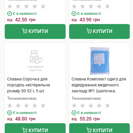
Є в наявності
Є в наявності
42.50
грн
43.90
грн
від
від
КУПИТИ
КУПИТИ
Славна Сорочка для
Славна Комплект одягу для
породіль нестерильна
відвідування медичного
розмір 50-52 L 5 шт
закладу №1 (шапочка,
маска, накидка, бахіли)
Технокомплекс
Технокомплекс
1231201 1 шт
Є в наявності
Є в наявності
48.00
грн
55.20
грн
від
від
КУПИТИ
КУПИТИ