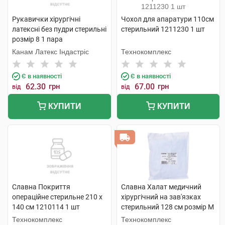
Рукавички хірургічні
Чохол для апаратури 110см
латексні без пудри стерильні
стерильний 1211230 1 шт
розмір 8 1 пара
Канам Латекс Індастріс
Технокомплекс
Є в наявності
Є в наявності
62.30
грн
67.00
грн
від
від
КУПИТИ
КУПИТИ
Славна Покриття
Славна Халат медичний
операційне стерильне 210 х
хірургічний на зав'язках
140 см 1210114 1 шт
стерильний 128 см розмір М
(46-48) 1220501 1 шт
Технокомплекс
Технокомплекс