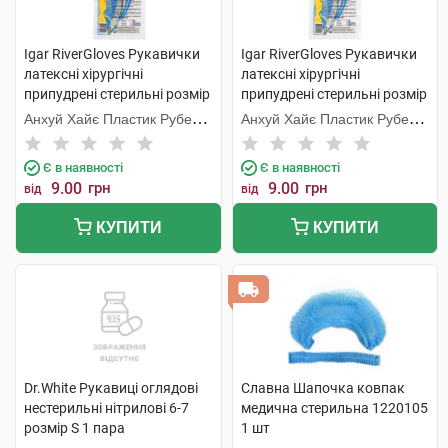
Igar RiverGloves Рукавички
Igar RiverGloves Рукавички
латексні хірургічні
латексні хірургічні
припудрені стерильні розмір
припудрені стерильні розмір
6 1 пара
8 1 пара
Анхуй Хайє Пластик Рубер
Анхуй Хайє Пластик Рубер
Продуктс
Продуктс
Є в наявності
Є в наявності
9.00
грн
9.00
грн
від
від
КУПИТИ
КУПИТИ
Dr.White Рукавиці оглядові
Славна Шапочка ковпак
нестерильні нітрилові 6-7
медична стерильна 1220105
розмір S 1 пара
1 шт