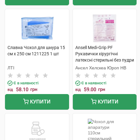
Славна Чохол для шнура 15
Ansell Medi-Grip PF
см х 250 см 1211225 1 шт
Рукавички хірургічні
латексні стерильні без пудри
розмір 7 1 пара
ЛТІ
Ансел Хелскеа Юроп НВ
Є в наявності
Є в наявності
58.10
грн
59.00
грн
від
від
КУПИТИ
КУПИТИ