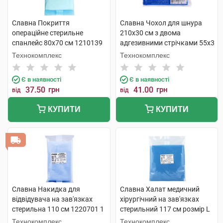
Славна Покриття
Славна Чохол для шнура
операційне стерильне
210х30 см з двома
спанлейс 80х70 см 1210139
адгезивними стрічками 55х3
1 шт
см 1211293 1 шт
Технокомплекс
Технокомплекс
Є в наявності
Є в наявності
37.50
грн
41.00
грн
від
від
КУПИТИ
КУПИТИ
Славна Накидка для
Славна Халат медичний
відвідувача на зав'язках
хірургічний на зав'язках
стерильна 110 см 1220701 1
стерильний 117 см розмір L
шт
(50-52) 1220507 1 шт
Технокомплекс
Технокомплекс