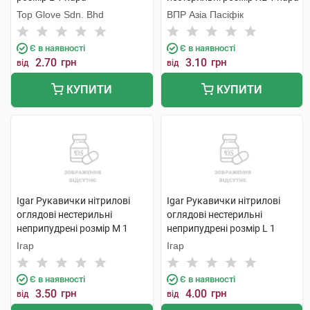
Top Glove Sdn. Bhd
ВПР Азіа Пасіфік
Є в наявності
Є в наявності
2.70
грн
3.10
грн
від
від
КУПИТИ
КУПИТИ
Igar Рукавички нітрилові
Igar Рукавички нітрилові
оглядові нестерильні
оглядові нестерильні
неприпудрені розмір M 1
неприпудрені розмір L 1
пара
пара
Ігар
Ігар
Є в наявності
Є в наявності
3.50
грн
4.00
грн
від
від