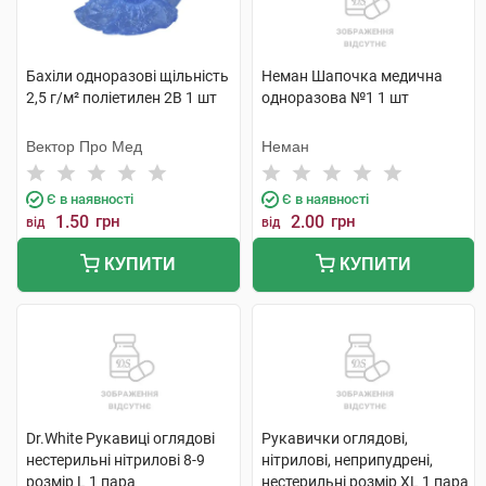
Бахіли одноразові щільність
Неман Шапочка медична
2,5 г/м² поліетилен 2В 1 шт
одноразова №1 1 шт
Вектор Про Мед
Неман
Є в наявності
Є в наявності
1.50
грн
2.00
грн
від
від
КУПИТИ
КУПИТИ
Dr.White Рукавиці оглядові
Рукавички оглядові,
нестерильні нітрилові 8-9
нітрилові, неприпудрені,
розмір L 1 пара
нестерильні розмір XL 1 пара