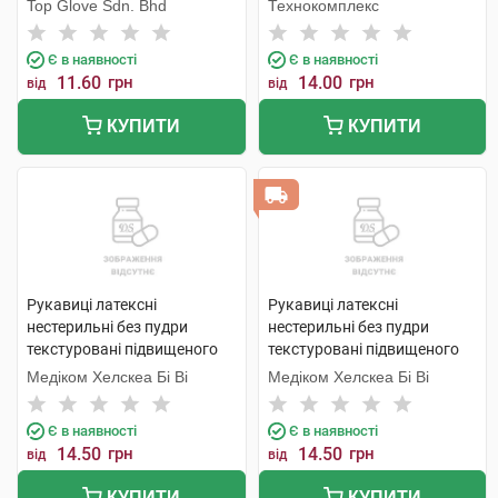
Top Glove Sdn. Bhd
Технокомплекс
Є в наявності
Є в наявності
11.60
грн
14.00
грн
від
від
КУПИТИ
КУПИТИ
Рукавиці латексні
Рукавиці латексні
нестерильні без пудри
нестерильні без пудри
текстуровані підвищеного
текстуровані підвищеного
ризику розмір 8-9 1 пара
ризику розмір 7-8 1 пара
Медіком Хелскеа Бі Ві
Медіком Хелскеа Бі Ві
Є в наявності
Є в наявності
14.50
грн
14.50
грн
від
від
КУПИТИ
КУПИТИ