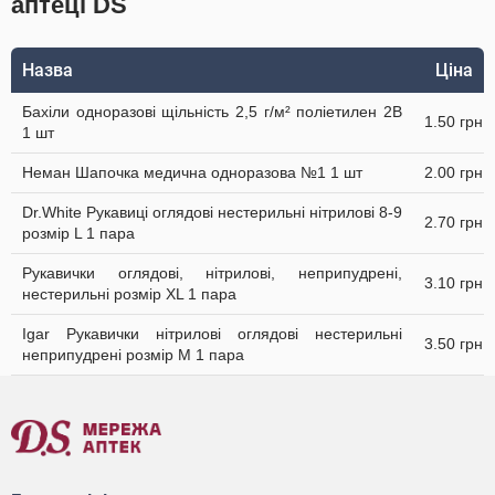
аптеці DS
Назва
Ціна
Бахіли одноразові щільність 2,5 г/м² поліетилен 2В
1.50 грн
1 шт
Неман Шапочка медична одноразова №1 1 шт
2.00 грн
Dr.White Рукавиці оглядові нестерильні нітрилові 8-9
2.70 грн
розмір L 1 пара
Рукавички оглядові, нітрилові, неприпудрені,
3.10 грн
нестерильні розмір XL 1 пара
Igar Рукавички нітрилові оглядові нестерильні
3.50 грн
неприпудрені розмір M 1 пара