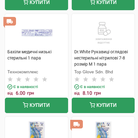
КУПИТИ
КУПИТИ
Бахіли медичні низькі
Dr.White Рукавиці оглядові
стерильні 1 пара
нестерильні нітрилові 7-8
розмір M 1 пара
Технокомплекс
Top Glove Sdn. Bhd
Є в наявності
Є в наявності
6.00
грн
8.10
грн
від
від
КУПИТИ
КУПИТИ