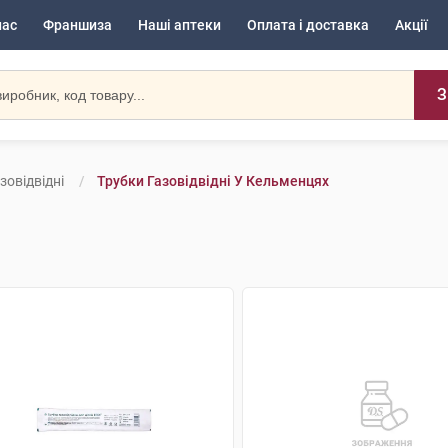
нас
Франшиза
Наші аптеки
Оплата і доставка
Акції
З
зовідвідні
Трубки Газовідвідні У Кельменцях