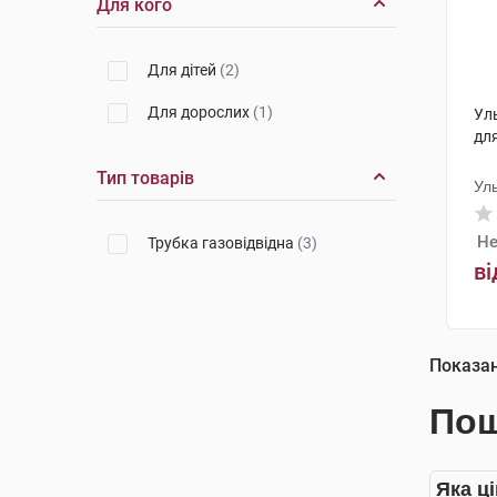
Для кого
Для дітей
(2)
Для дорослих
(1)
Ул
для
Тип товарів
Ул
Не
Трубка газовідвідна
(3)
ві
Показа
Пош
Яка ці