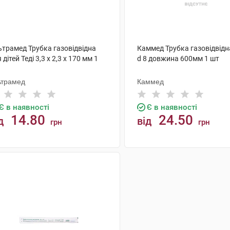
ьтрамед Трубка газовідвідна
Каммед Трубка газовідвідна
 дітей Теді 3,3 х 2,3 х 170 мм 1
d 8 довжина 600мм 1 шт
ьтрамед
Каммед
Є в наявності
Є в наявності
14.80
24.50
д
від
грн
грн
КУПИТИ
КУПИТИ