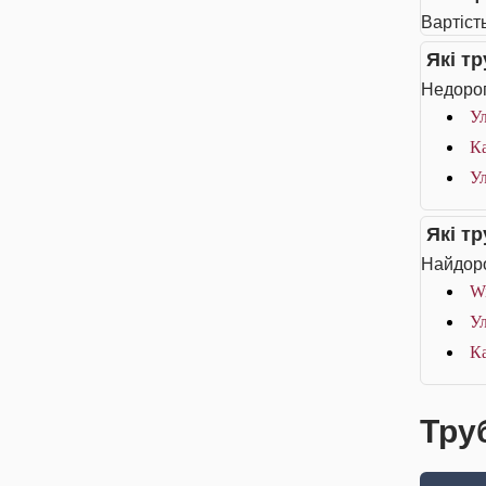
Вартість
Які т
Недорог
Ул
Ка
Ул
Які т
Найдоро
Wi
Ул
Ка
Труб