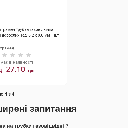
ьтрамед Трубка газовідвідна
 дорослих Теді 6.2 х 8.0 мм 1 шт
ьтрамед
має в наявності
27.10
д
грн
АНАЛОГИ
но
4
з
4
ирені запитання
на на трубки газовідвідні ?