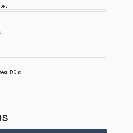
грн.
т
теки DS є:
DS