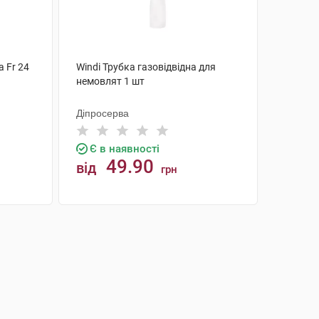
 Fr 24
Windi Трубка газовідвідна для
немовлят 1 шт
Діпросерва
Є в наявності
49.90
від
грн
КУПИТИ