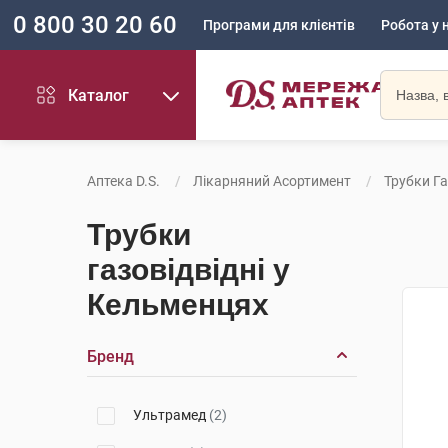
0 800 30 20 60
Програми для клієнтів
Робота у 
Каталог
Аптека D.S.
Лікарняний Асортимент
Трубки Га
Трубки
газовідвідні у
Кельменцях
Бренд
Ультрамед
(2)