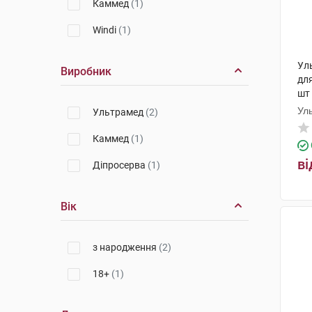
Каммед
(1)
Windi
(1)
Ул
Виробник
для
шт
Ул
Ультрамед
(2)
Каммед
(1)
ві
Діпросерва
(1)
Вік
з народження
(2)
18+
(1)