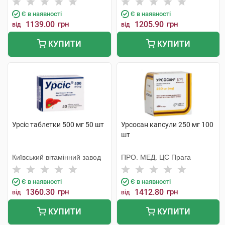
Є в наявності
Є в наявності
1139.00
грн
1205.90
грн
від
від
КУПИТИ
КУПИТИ
Урсіс таблетки 500 мг 50 шт
Урсосан капсули 250 мг 100
шт
Київський вітамінний завод
ПРО. МЕД. ЦС Прага
Є в наявності
Є в наявності
1360.30
грн
1412.80
грн
від
від
КУПИТИ
КУПИТИ