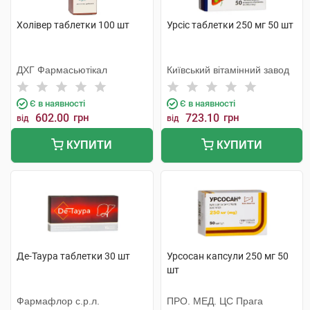
Холівер таблетки 100 шт
Урсіс таблетки 250 мг 50 шт
ДХГ Фармасьютікал
Київський вітамінний завод
Є в наявності
Є в наявності
602.00
грн
723.10
грн
від
від
КУПИТИ
КУПИТИ
Де-Таура таблетки 30 шт
Урсосан капсули 250 мг 50
шт
Фармафлор с.р.л.
ПРО. МЕД. ЦС Прага