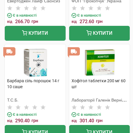
Евертоджен Лайф Саєнсиз
ФОП "Прокопчук" Україна
Є в наявності
Є в наявності
266.70
грн
272.60
грн
від
від
КУПИТИ
КУПИТИ
Барбара сіль порошок 14 г
Хофітол таблетки 200 мг 60
10 саше
шт
Т.С.Б.
Лабораторії Галенік Вернін/
Франція
Є в наявності
Є в наявності
290.40
грн
301.40
грн
від
від
КУПИТИ
КУПИТИ