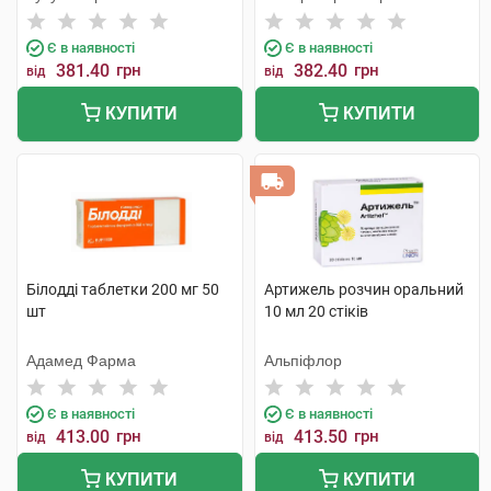
Є в наявності
Є в наявності
381.40
грн
382.40
грн
від
від
КУПИТИ
КУПИТИ
Білодді таблетки 200 мг 50
Артижель розчин оральний
шт
10 мл 20 стіків
Адамед Фарма
Альпіфлор
Є в наявності
Є в наявності
413.00
грн
413.50
грн
від
від
КУПИТИ
КУПИТИ