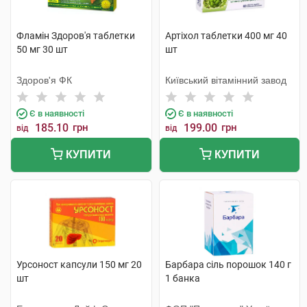
Фламін Здоров'я таблетки
Артіхол таблетки 400 мг 40
50 мг 30 шт
шт
Здоров'я ФК
Київський вітамінний завод
Є в наявності
Є в наявності
185.10
грн
199.00
грн
від
від
КУПИТИ
КУПИТИ
Урсоност капсули 150 мг 20
Барбара сіль порошок 140 г
шт
1 банка