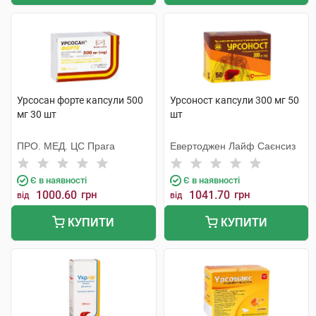
Урсосан форте капсули 500
Урсоност капсули 300 мг 50
мг 30 шт
шт
ПРО. МЕД. ЦС Прага
Евертоджен Лайф Саєнсиз
Є в наявності
Є в наявності
1000.60
грн
1041.70
грн
від
від
КУПИТИ
КУПИТИ