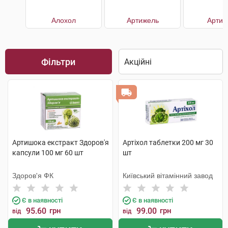
Алохол
Артижель
Артиш
Фільтри
Артишока екстракт Здоров'я
Артіхол таблетки 200 мг 30
капсули 100 мг 60 шт
шт
Здоров'я ФК
Київський вітамінний завод
Є в наявності
Є в наявності
95.60
грн
99.00
грн
від
від