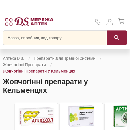
Аптека D.S.
Препарати Для Травної Системи
Жовчогінні Препарати
Жовчогінні Препарати У Кельменцях
Жовчогінні препарати у
Кельменцях