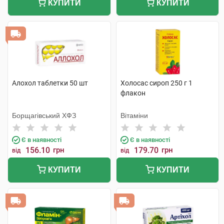
КУПИТИ
КУПИТИ
Алохол таблетки 50 шт
Холосас сироп 250 г 1
флакон
Борщагівський ХФЗ
Вітаміни
Є в наявності
Є в наявності
156.10
грн
179.70
грн
від
від
КУПИТИ
КУПИТИ