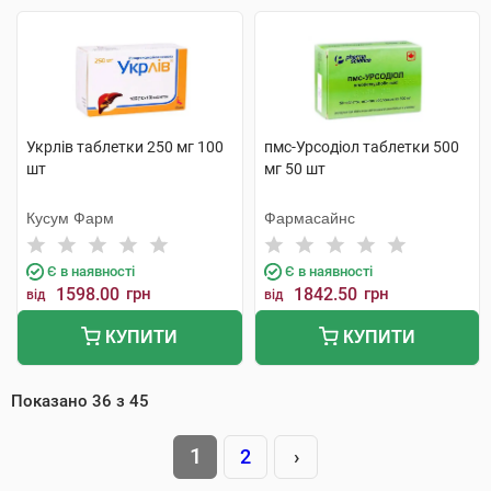
Укрлів таблетки 250 мг 100
пмс-Урсодіол таблетки 500
шт
мг 50 шт
Кусум Фарм
Фармасайнс
Є в наявності
Є в наявності
1598.00
грн
1842.50
грн
від
від
КУПИТИ
КУПИТИ
Показано
36
з
45
1
2
›