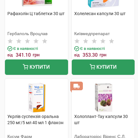
Рафахолін Ц таблетки 30 шт
Холелесан капсули 30 шт
Гербаполь Вроцлав
Київмедпрепарат
Є в наявності
Є в наявності
341.10
грн
353.30
грн
від
від
КУПИТИ
КУПИТИ
Укрлів суспензія оральна
Холоплант-Тау капсули 30
250 мг/5 мл 40 мл 1 флакон
шт
Кусум Фарм
Лабораторіос Віренс С.Л.