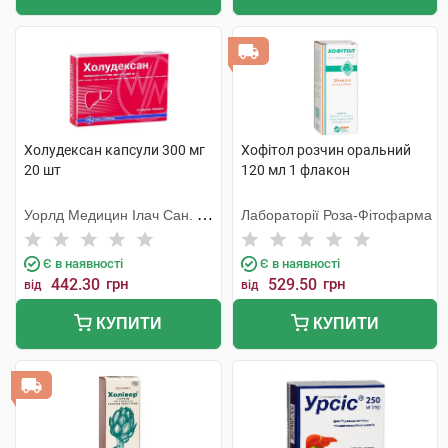
Холудексан капсули 300 мг
Хофітол розчин оральний
20 шт
120 мл 1 флакон
Уорлд Медицин Ілач Сан. Ве
Лабораторії Роза-Фітофарма
Тідж
Є в наявності
Є в наявності
442.30
грн
529.50
грн
від
від
КУПИТИ
КУПИТИ