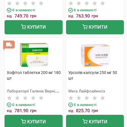
Є в наявності
Є в наявності
749.70
грн
763.90
грн
від
від
КУПИТИ
КУПИТИ
Хофітол таблетки 200 мг 180
Урсолів капсули 250 мг 50
шт
шт
Лабораторії Галенік Вернін/
Мега Лайфсайенсіз
Франція
Є в наявності
Є в наявності
781.90
грн
825.70
грн
від
від
КУПИТИ
КУПИТИ