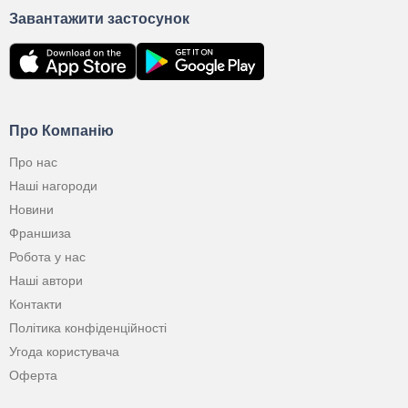
Завантажити застосунок
Про Компанію
Про нас
Наші нагороди
Новини
Франшиза
Робота у нас
Наші автори
Контакти
Політика конфіденційності
Угода користувача
Оферта