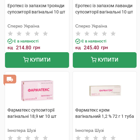
Еротекс із запахом троянди
Еротекс із запахом лаванди
супозиторії вагінальні 10 шт
супозиторії вагінальні 10 шт
Сперко Україна
Сперко Україна
Є в наявності
Є в наявності
214.80
грн
245.40
грн
від
від
КУПИТИ
КУПИТИ
Фарматекс супозиторії
Фарматекс крем
вагінальні 18,9 мг 10 шт
вагінальний 1,2 % 72 г 1 туба
Іннотера Шузі
Іннотера Шузі