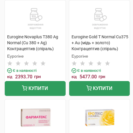
Eurogine Novaplus T380 Ag
Eurogine Gold T Normal Cu375
Normal (Cu 380 + Ag)
+ Au (мідь + золото)
Контрацептив (спіраль)
Контрацептив (спіраль)
внутрішньоматковий 1 шт
внутрішньоматковий 1 шт
Еурогіне
Еурогіне
Є в наявності
Є в наявності
2393.70
грн
5477.00
грн
від
від
КУПИТИ
КУПИТИ