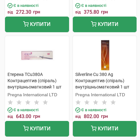
Є в наявності
Є в наявності
272.30
грн
375.80
грн
від
від
КУПИТИ
КУПИТИ
Етерена TCu380A
Silverline Cu 380 Ag
Контрацептив (спіраль)
Контрацептив (спіраль)
внутрішньоматковий 1 шт
внутрішньоматковий 1 шт
Pregna International LTD
Pregna International LTD
Є в наявності
Є в наявності
643.00
грн
802.00
грн
від
від
КУПИТИ
КУПИТИ