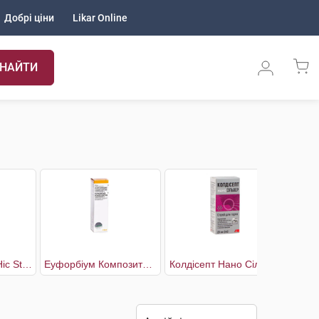
Добрі ціни
Likar Online
НАЙТИ
Дефлю Сільвер Ніс Strong
Еуфорбіум Композитум Назентропфен С
Колдісепт Нано Сільвер