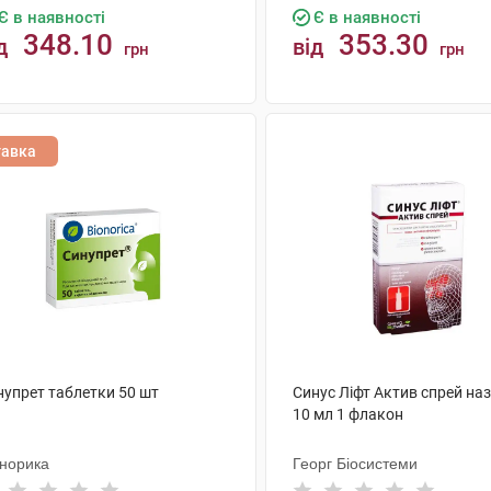
Є в наявності
Є в наявності
348.10
353.30
д
від
грн
грн
КУПИТИ
КУПИТИ
тавка
нупрет таблетки 50 шт
Синус Ліфт Актив спрей на
10 мл 1 флакон
онорика
Георг Біосистеми