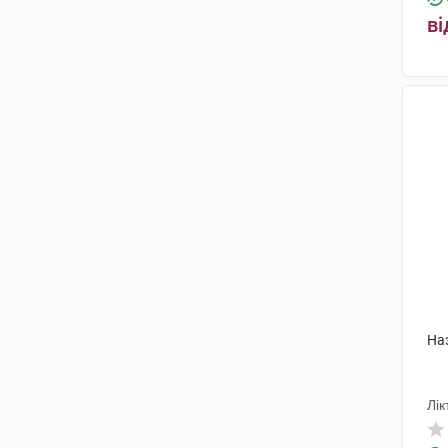
ві
Наз
Лік