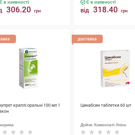
Є в наявності
Є в наявності
306.20
318.40
д
від
грн
грн
КУПИТИ
КУПИТИ
тавка
доставка
упрет краплі оральні 100 мл 1
Цинабсин таблетки 60 шт
акон
онорика
Дойче Хомеопаті-Уніон