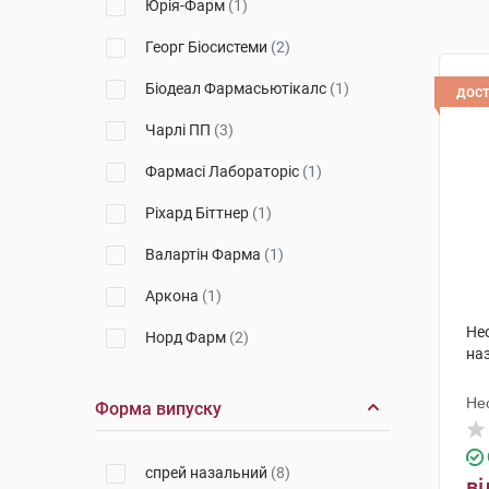
Юрія-Фарм
(1)
Георг Біосистеми
(2)
Біодеал Фармасьютікалс
(1)
дос
Чарлі ПП
(3)
Фармасі Лабораторіс
(1)
Ріхард Біттнер
(1)
Валартін Фарма
(1)
Аркона
(1)
Не
Норд Фарм
(2)
на
Ліктрави
(1)
Не
Форма випуску
Др. Густав Кляйн
(1)
Біонорика
(5)
спрей назальний
(8)
ві