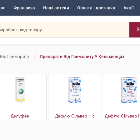
нас
Франшиза
Наші аптеки
Оплата і доставка
Акції
З
Від Гаймориту
Препарати Від Гаймориту У Кельменцях
Делуфен
Дефлю Сільвер Ніс