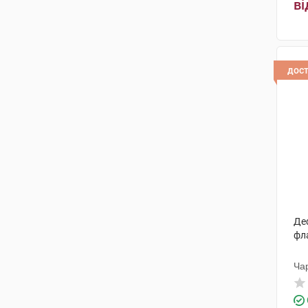
ві
дос
Деф
фл
Ча