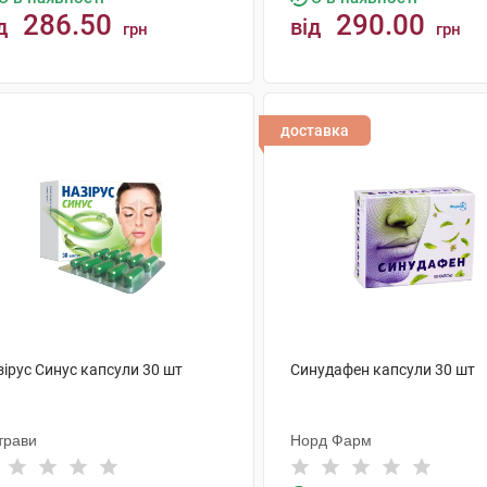
286.50
290.00
д
від
грн
грн
КУПИТИ
КУПИТИ
доставка
ірус Синус капсули 30 шт
Синудафен капсули 30 шт
трави
Норд Фарм