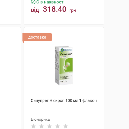
Є в наявності
318.40
від
грн
КУПИТИ
доставка
Синупрет Н сироп 100 мл 1 флакон
Біонорика