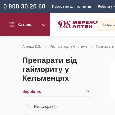
0 800 30 20 60
Програми для клієнтів
Робота у 
Каталог
Аптека D.S.
Респіраторна Система
Препарати 
Препарати від
гаймориту у
Кельменцях
Виробник
Неофлора
(2)