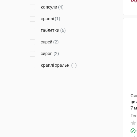
Дойче Хомеопаті-Уніон
(1)
капсули
(4)
Фарма Лайн
(1)
краплі
(1)
Біологіше Хайльміттель Хеель
таблетки
(6)
(1)
спрей
(2)
сироп
(2)
краплі оральні
(1)
Си
ци
7 м
Ге