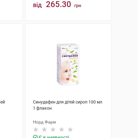
265.30
від
грн
КУПИТИ
рей
Синудафен для дітей сироп 100 мл
1 флакон
Норд Фарм
Є в наявності