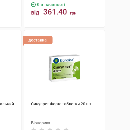
Є в наявності
361.40
від
грн
КУПИТИ
доставка
зальний
Синупрет Форте таблетки 20 шт
Біонорика