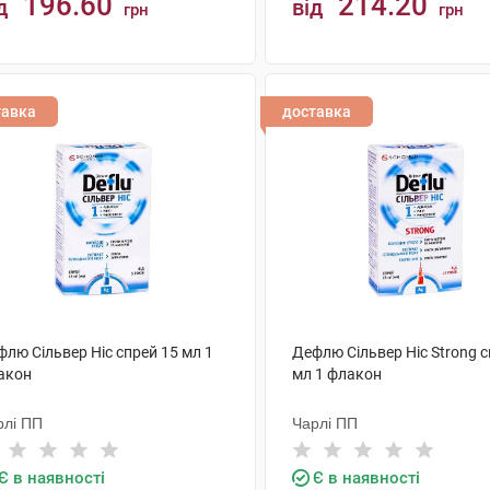
196.60
214.20
д
від
грн
грн
КУПИТИ
КУПИТИ
тавка
доставка
лю Сільвер Ніс спрей 15 мл 1
Дефлю Сільвер Ніс Strong с
акон
мл 1 флакон
рлі ПП
Чарлі ПП
Є в наявності
Є в наявності