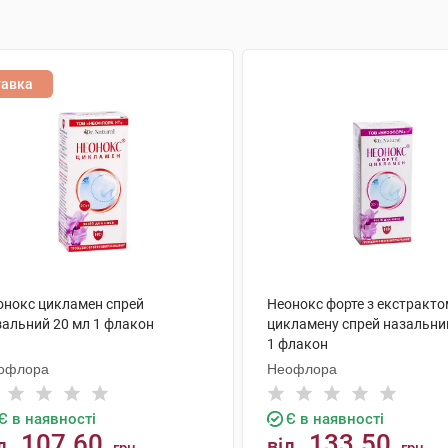
тавка
онокс цикламен спрей
Неонокс форте з екстракто
зальний 20 мл 1 флакон
цикламену спрей назальни
1 флакон
офлора
Неофлора
Є в наявності
Є в наявності
107.60
133.50
д
від