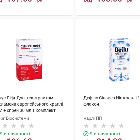
грн
грн
КУПИТИ
КУПИТИ
нус Ліфт Дуо з екстрактом
Дефлю Сільвер Ніс краплі 1
кламена європейського краплі
флакон
л + спрей 30 мл 1 комплект
орг Біосистеми
Чарлі ПП
Є в наявності
Є в наявності