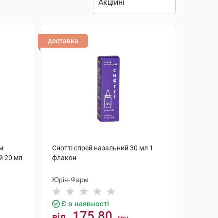
доставка
м
Снотті спрей назальний 30 мл 1
й 20 мл
флакон
Юрія-Фарм
Є в наявності
175.80
від