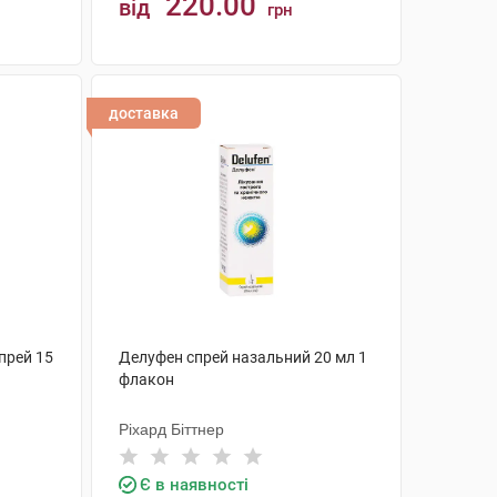
220.00
від
грн
КУПИТИ
доставка
прей 15
Делуфен спрей назальний 20 мл 1
флакон
Ріхард Біттнер
Є в наявності