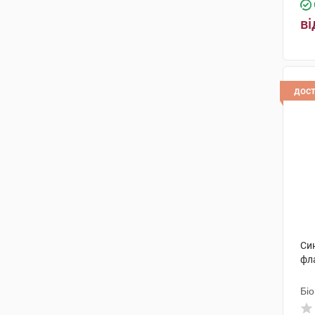
ві
дос
Син
фл
Бі