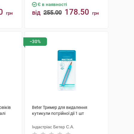
Є в наявності
0
178.50
від
255.00
грн
грн
КУПИТИ
−30%
овіків
Beter Тример для видалення
алі
кутикули потрійної дії 1 шт
Індастріас Бетер С.А.