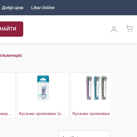
Добрі ціни
Likar Online
НАЙТИ
Кельменцях
Кніпсер для педикюру хромований вигнутий кінчик
Кусачки хромовані (кніпсер) для манікюру Захват нігтя
Кусачки хромовані (кніпсер) для педикюру Захват нігтя