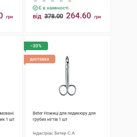
Є в наявності
0
264.60
від
378.00
грн
грн
КУПИТИ
−30%
доставка
омовані
Beter Ножиці для педикюру для
ик 1 шт
грубих нігтів 1 шт
Індастріас Бетер С.А.