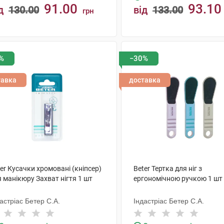
91.00
93.10
д
130.00
від
133.00
грн
КУПИТИ
КУПИТИ
%
−30%
тавка
доставка
er Кусачки хромовані (кніпсер)
Beter Тертка для ніг з
 манікюру Захват нігтя 1 шт
ергономічною ручкою 1 шт
астріас Бетер С.А.
Індастріас Бетер С.А.