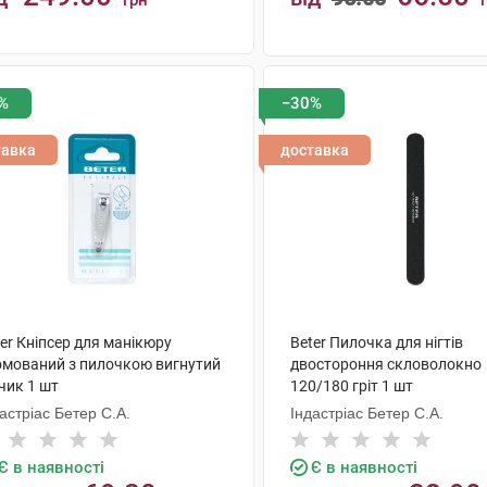
грн
КУПИТИ
КУПИТИ
%
−30%
тавка
доставка
er Кніпсер для манікюру
Beter Пилочка для нігтів
омований з пилочкою вигнутий
двостороння скловолокно
чик 1 шт
120/180 гріт 1 шт
астріас Бетер С.А.
Індастріас Бетер С.А.
Є в наявності
Є в наявності