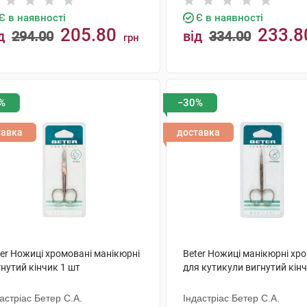
Є в наявності
Є в наявності
205.80
233.8
д
294.00
від
334.00
грн
КУПИТИ
КУПИТИ
%
−30%
тавка
доставка
ter Ножиці хромовані манікюрні
Beter Ножиці манікюрні хр
нутий кінчик 1 шт
для кутикули вигнутий кінч
астріас Бетер С.А.
Індастріас Бетер С.А.