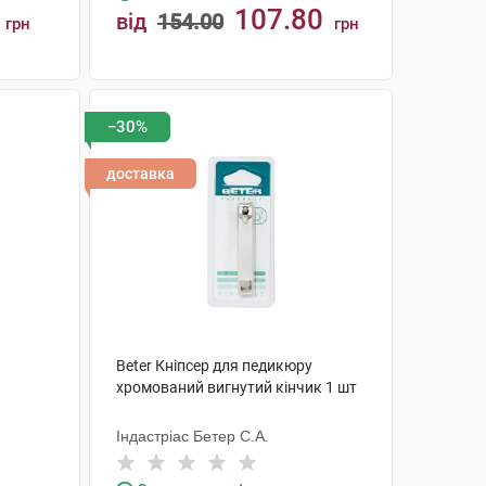
107.80
від
154.00
грн
грн
КУПИТИ
−30%
доставка
Beter Кніпсер для педикюру
хромований вигнутий кінчик 1 шт
Індастріас Бетер С.А.