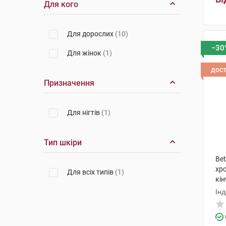
Для кого
Для дорослих
(10)
−30
Для жінок
(1)
дос
Призначення
Для нігтів
(1)
Тип шкіри
Bet
хр
Для всіх типів
(1)
кін
Інд