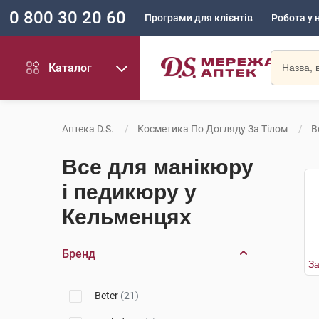
0 800 30 20 60
Програми для клієнтів
Робота у 
Каталог
Аптека D.S.
Косметика По Догляду За Тілом
В
Все для манікюру
і педикюру у
Кельменцях
Бренд
Beter
(21)