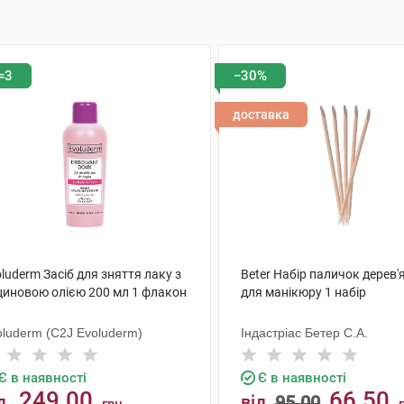
=3
−30%
доставка
luderm Засіб для зняття лаку з
Beter Набір паличок дерев'
циновою олією 200 мл 1 флакон
для манікюру 1 набір
oluderm (C2J Evoluderm)
Індастріас Бетер С.А.
Є в наявності
Є в наявності
249.00
66.50
д
від
95.00