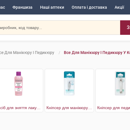
нас
Франшиза
Наші аптеки
Оплата і доставка
Акції
З
се Для Манікюру І Педикюру
Все Для Манікюру І Педикюру У 
Засіб для зняття лаку з рициновою олією
Кніпсер для манікюру хромований з пилочкою вигнутий кінчик