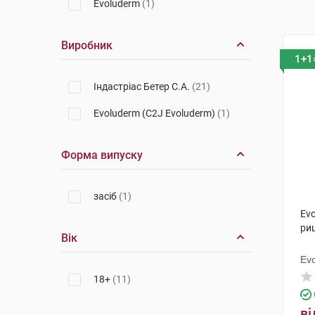
Evoluderm
(1)
Виробник
1+1
Індастріас Бетер С.А.
(21)
Evoluderm (C2J Evoluderm)
(1)
Форма випуску
засіб
(1)
Evo
ри
Вік
Ev
18+
(11)
ві