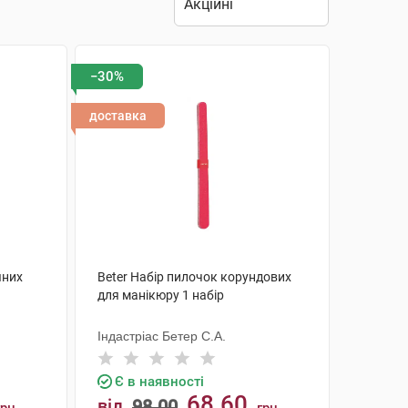
−30%
доставка
яних
Beter Набір пилочок корундових
для манікюру 1 набір
Індастріас Бетер С.А.
Є в наявності
68.60
від
98.00