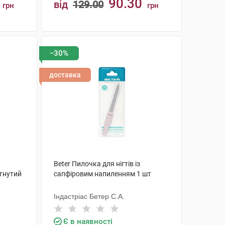
90.30
від
129.00
грн
грн
КУПИТИ
−30%
доставка
Beter Пилочка для нігтів із
гнутий
сапфіровим напиленням 1 шт
Індастріас Бетер С.А.
Є в наявності