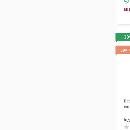
ві
−30
дос
Bet
са
Інд