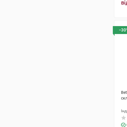
ві
−30
Bet
ск
Інд