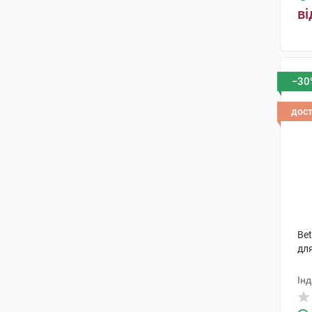
ві
−30
дос
Bet
для
Інд