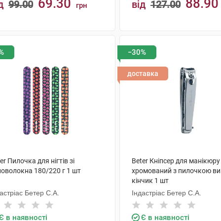
69.30
88.90
д
99.00
від
127.00
грн
КУПИТИ
КУПИТИ
%
−30%
доставка
er Пилочка для нігтів зі
Beter Кніпсер для манікюру
ловолокна 180/220 г 1 шт
хромований з пилочкою ви
кінчик 1 шт
астріас Бетер С.А.
Індастріас Бетер С.А.
Є в наявності
Є в наявності