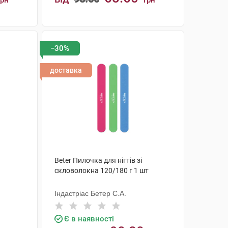
грн
грн
КУПИТИ
−30%
доставка
Beter Пилочка для нігтів зі
скловолокна 120/180 г 1 шт
Індастріас Бетер С.А.
Є в наявності