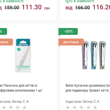
Є в наявності
Є в наявності
111.30
116.2
д
159.00
від
166.00
грн
КУПИТИ
КУПИТИ
%
−30%
тавка
доставка
er Пилочка для нігтів із
Beter Кусачки хромовані (к
пфіровим напиленням 1 шт
для педикюру Захват нігтя 
астріас Бетер С.А.
Індастріас Бетер С.А.