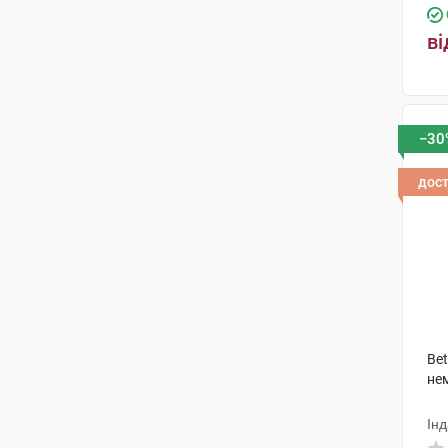
ві
−30
дос
Bet
не
Інд