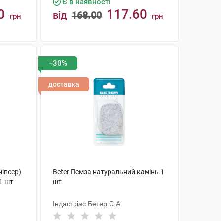
Є в наявності
0
117.60
від
168.00
грн
грн
КУПИТИ
−30%
доставка
ніпсер)
Beter Пемза натуральний камінь 1
1 шт
шт
Індастріас Бетер С.А.