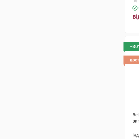
ві
−30
дос
Be
виг
Інд