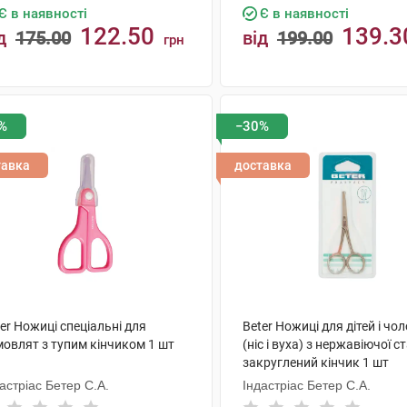
Є в наявності
Є в наявності
122.50
139.3
д
175.00
від
199.00
грн
КУПИТИ
КУПИТИ
%
−30%
тавка
доставка
er Ножиці спеціальні для
Beter Ножиці для дітей і чол
мовлят з тупим кінчиком 1 шт
(ніс і вуха) з нержавіючої ст
закруглений кінчик 1 шт
астріас Бетер С.А.
Індастріас Бетер С.А.