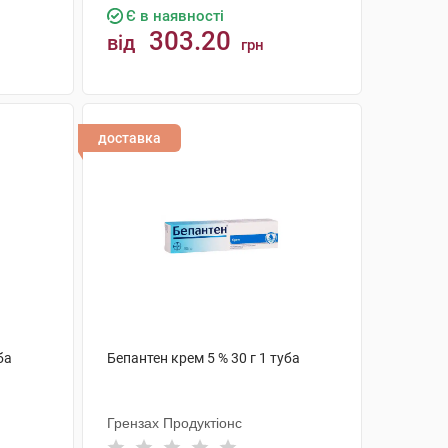
Є в наявності
303.20
від
грн
КУПИТИ
доставка
ба
Бепантен крем 5 % 30 г 1 туба
Грензах Продуктіонс