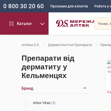
0 800 30 20 60
Програми для клієнтів
Робота у 
Каталог
Аптека D.S.
Дерматологічні Препарати
Препа
Препарати від
дерматиту у
Кельменцях
Бренд
Arbor Vitae
(2)