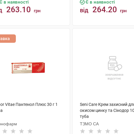
Є в наявності
Є в наявності
263.10
264.20
д
від
грн
грн
КУПИТИ
КУПИТИ
тавка
or Vitae Пантенол Плюс 30 г 1
Seni Care Крем захисний для
ба
окисом цинку та Сінодор 1
туба
рнофарм
ТЗМО СА