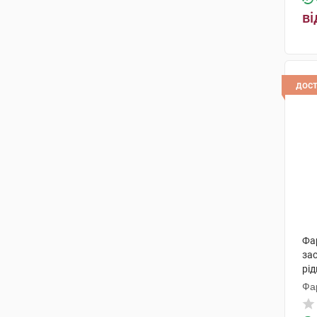
ві
дос
Фар
зас
рід
Фа