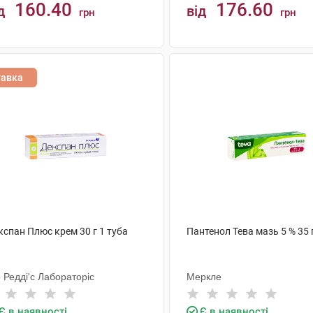
160.40
176.60
д
від
грн
грн
КУПИТИ
КУПИТИ
тавка
кспан Плюс крем 30 г 1 туба
Пантенол Тева мазь 5 % 35 
 Редді'с Лабораторіс
Меркле
Є в наявності
Є в наявності