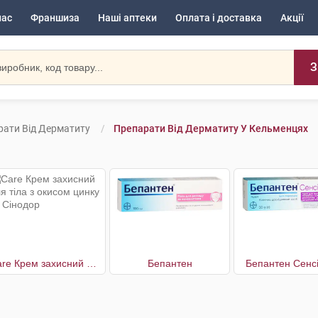
нас
Франшиза
Наші аптеки
Оплата і доставка
Акції
З
рати Від Дерматиту
Препарати Від Дерматиту У Кельменцях
Care Крем захисний для тіла з окисом цинку та Сінодор
Бепантен
Бепантен Сенс