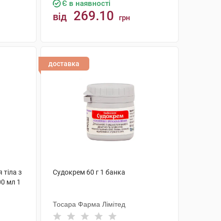
Є в наявності
269.10
від
грн
КУПИТИ
доставка
 тіла з
Судокрем 60 г 1 банка
00 мл 1
Тосара Фарма Лімітед