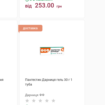
253.00
від
грн
КУПИТИ
доставка
ння
Пантестин Дарниця гель 30 г 1
туба
Дарниця ФФ