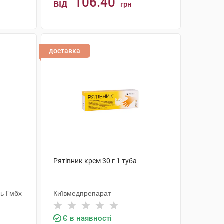
106.40
від
грн
КУПИТИ
доставка
Рятівник крем 30 г 1 туба
ь Гмбх
Київмедпрепарат
Є в наявності