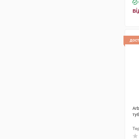
ві
дос
Arb
ту
Те