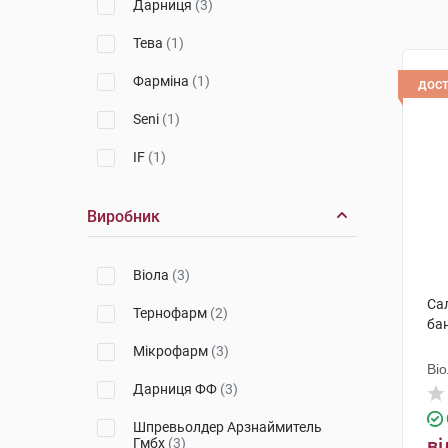
Дарниця
(3)
Тева
(1)
Фарміна
(1)
дос
Seni
(1)
IF
(1)
Виробник
Віола
(3)
Сал
Тернофарм
(2)
ба
Мікрофарм
(3)
Ві
Дарниця ФФ
(3)
Шпревьолдер Арзнаймитель
ві
Гмбх
(3)