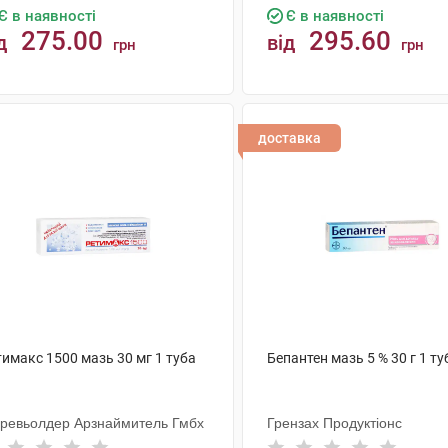
Є в наявності
Є в наявності
275.00
295.60
д
від
грн
грн
КУПИТИ
КУПИТИ
доставка
имакс 1500 мазь 30 мг 1 туба
Бепантен мазь 5 % 30 г 1 ту
ревьолдер Арзнаймитель Гмбх
Грензах Продуктіонс