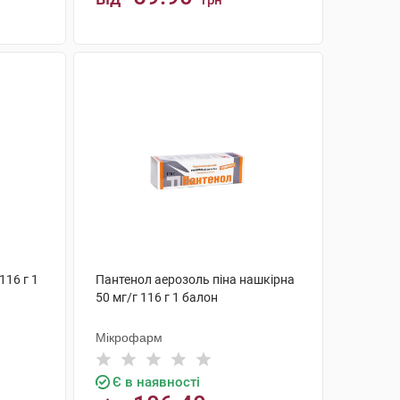
грн
КУПИТИ
116 г 1
Пантенол аерозоль піна нашкірна
50 мг/г 116 г 1 балон
Мікрофарм
Є в наявності