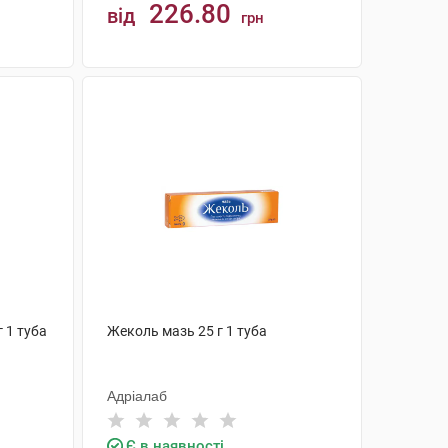
226.80
від
грн
КУПИТИ
г 1 туба
Жеколь мазь 25 г 1 туба
Адріалаб
Є в наявності