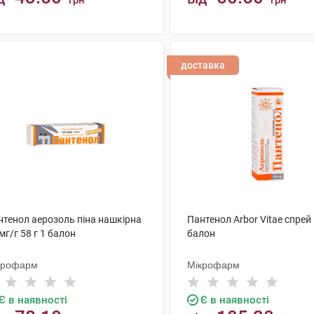
грн
грн
КУПИТИ
КУПИТИ
доставка
нтенол аерозоль піна нашкірна
Пантенол Arbor Vitae спрей 
мг/г 58 г 1 балон
балон
крофарм
Мікрофарм
Є в наявності
Є в наявності