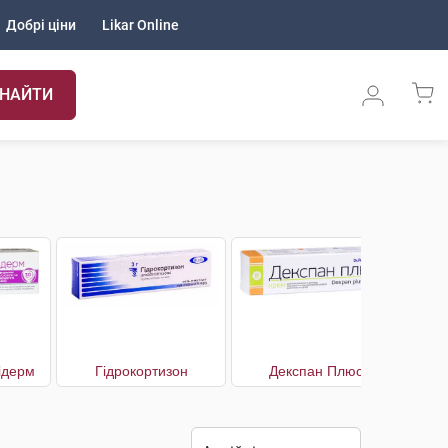
Добрі ціни
Likar Online
НАЙТИ
ідерм
Гідрокортизон
Декспан Плюс