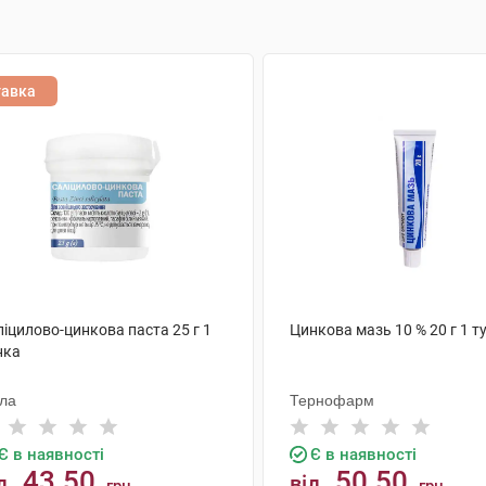
тавка
іцилово-цинкова паста 25 г 1
Цинкова мазь 10 % 20 г 1 т
нка
ола
Тернофарм
Є в наявності
Є в наявності
43.50
50.50
д
від