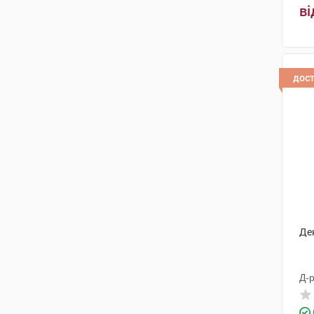
ві
дос
Де
Д-р