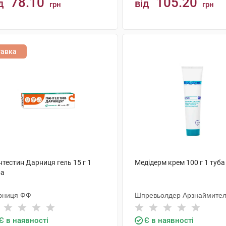
78.10
105.20
д
від
грн
грн
КУПИТИ
КУПИТИ
тавка
тестин Дарниця гель 15 г 1
Медідерм крем 100 г 1 туба
ба
рниця ФФ
Шпревьолдер Арзнаймител
Є в наявності
Є в наявності