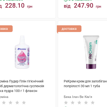
228.10
247.90
д
від
грн
грн
КУПИТИ
КУПИТИ
тавка
доставка
міна Пудер Плін гігієнічний
РеКрем крем для запобіга
іб дерматологічна суспензія
попрілості 30 мл 1 туба
ка пудра 100 г 1 флакон
рміна
Бека Ілач Ве Кім'я