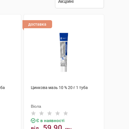
доставка
уба
Цинкова мазь 10 % 20 г 1 туба
Віола
Є в наявності
59.90
від