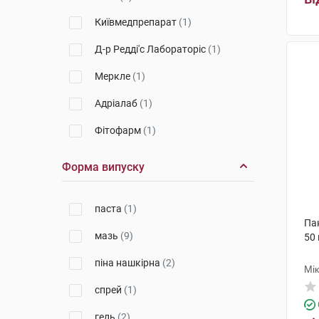
Київмедпрепарат
(1)
Д-р Редді'с Лабораторіс
(1)
Меркле
(1)
Адріалаб
(1)
Фітофарм
(1)
Фарміна
(1)
Форма випуску
Бека Ілач Ве Кім'я
(1)
паста
(1)
ТЗМО СА
(1)
Па
мазь
(9)
50 
Тосара Фарма Лімітед
(4)
піна нашкірна
(2)
Грензах Продуктіонс
(5)
Мі
спрей
(1)
Фарма-Дерма
(3)
гель
(2)