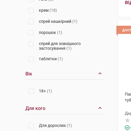
Фармзавод Єльфа
(1)
ві
крем
(18)
Меда Меньюфекчеринг
(2)
спрей нашкірний
(1)
Пфайзер Менюфекчуринг
Дойчленд
(1)
дос
порошок
(1)
спрей для зовнішного
застосування
(1)
таблетки
(1)
Вік
18+
(1)
Пан
ту
Для кого
Да
Для дорослих
(1)