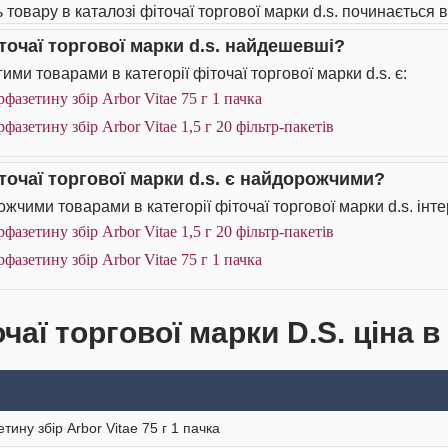
 товару в каталозі фіточаї торгової марки d.s. починається ві
іточаї торгової марки d.s. найдешевші?
ими товарами в категорії фіточаї торгової марки d.s. є:
фазетину збір Arbor Vitae 75 г 1 пачка
фазетину збір Arbor Vitae 1,5 г 20 фільтр-пакетів
іточаї торгової марки d.s. є найдорожчими?
жчими товарами в категорії фіточаї торгової марки d.s. інте
фазетину збір Arbor Vitae 1,5 г 20 фільтр-пакетів
фазетину збір Arbor Vitae 75 г 1 пачка
чаї торгової марки D.S. ціна в
тину збір Arbor Vitae 75 г 1 пачка