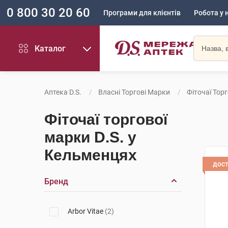
0 800 30 20 60
Програми для клієнтів
Робота у 
Каталог
Аптека D.S.
Власні Торгові Марки
Фіточаї Торг
Фіточаї торгової
марки D.S. у
Кельменцях
дос
Бренд
Arbor Vitae
(2)