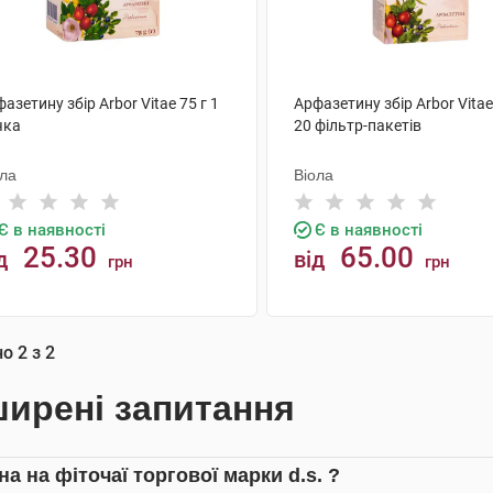
азетину збір Arbor Vitae 75 г 1
Арфазетину збір Arbor Vitae 
чка
20 фільтр-пакетів
ола
Віола
Є в наявності
Є в наявності
25.30
65.00
д
від
грн
грн
КУПИТИ
КУПИТИ
но
2
з
2
ирені запитання
на на фіточаї торгової марки d.s. ?