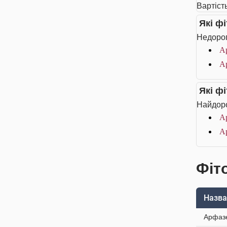
Вартість
Які ф
Недорог
Ар
Ар
Які ф
Найдоро
Ар
Ар
Фіто
Назва
Арфазе