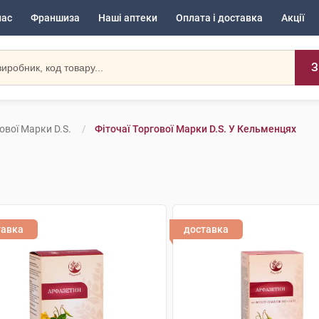
нас
Франшиза
Наші аптеки
Оплата і доставка
Акції
З
ової Марки D.S.
Фіточаї Торгової Марки D.S. У Кельменцях
тавка
доставка