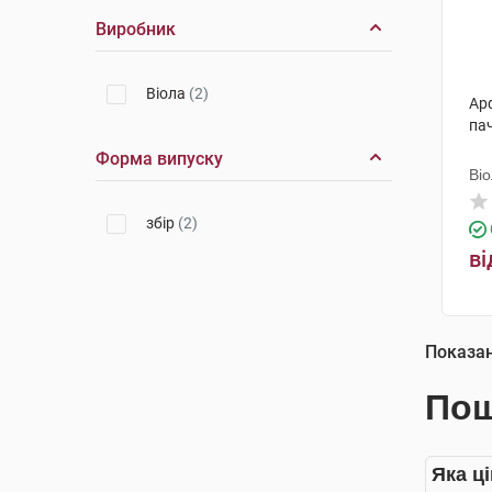
Виробник
Віола
(2)
Арф
па
Форма випуску
Ві
збір
(2)
ві
Показа
Пош
Яка ці