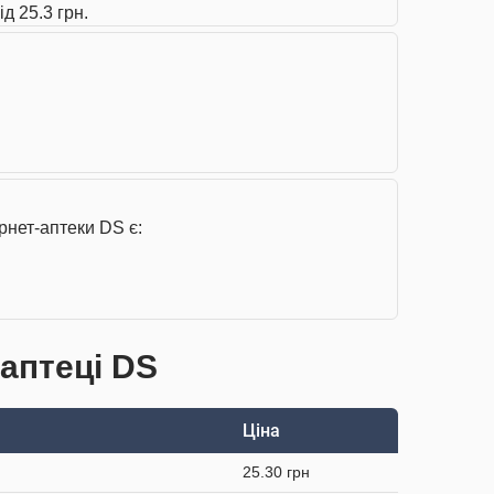
д 25.3 грн.
рнет-аптеки DS є:
 аптеці DS
Ціна
25.30 грн