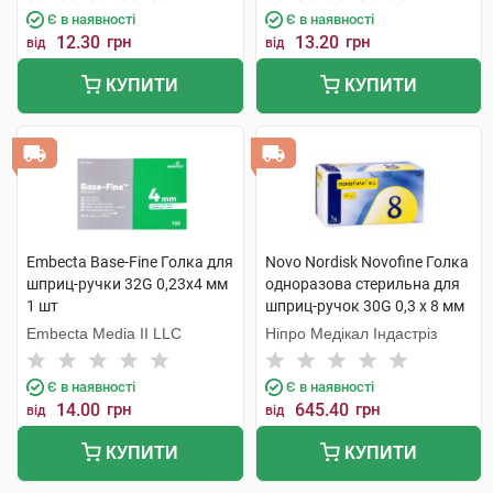
Є в наявності
Є в наявності
12.30
грн
13.20
грн
від
від
КУПИТИ
КУПИТИ
Embecta Base-Fine Голка для
Novo Nordisk Novofine Голка
шприц-ручки 32G 0,23х4 мм
одноразова стерильна для
1 шт
шприц-ручок 30G 0,3 х 8 мм
100 шт
Embecta Media II LLC
Ніпро Медікал Індастріз
Є в наявності
Є в наявності
14.00
грн
645.40
грн
від
від
КУПИТИ
КУПИТИ