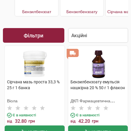
Бензилбензоат
Бензилбензоату
Сірчана маз
Фільтри
Сірчана мазь проста 33,3 %
Бензилбензоату емульсія
25 г 1 банка
нашкірна 20 % 50 г 1 флакон
Віола
ДКП Фармацевтична
фабрика
Є в наявності
Є в наявності
32.80
грн
42.20
грн
від
від