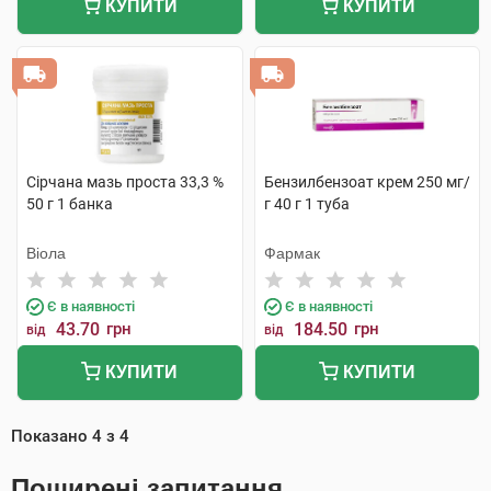
КУПИТИ
КУПИТИ
Сірчана мазь проста 33,3 %
Бензилбензоат крем 250 мг/
50 г 1 банка
г 40 г 1 туба
Віола
Фармак
Є в наявності
Є в наявності
43.70
грн
184.50
грн
від
від
КУПИТИ
КУПИТИ
Показано
4
з
4
Поширені запитання