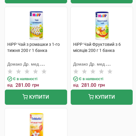
HiPP Чай з ромашки з 1-го
HiPP Чай Фруктовий з 6
тижня 200 г 1 банка
місяців 200 г 1 банка
Домако Др. мед.
Домако Др. мед.
Ауфдермаур АГ
Ауфдермаур АГ
Є в наявності
Є в наявності
281.00
грн
281.00
грн
від
від
КУПИТИ
КУПИТИ