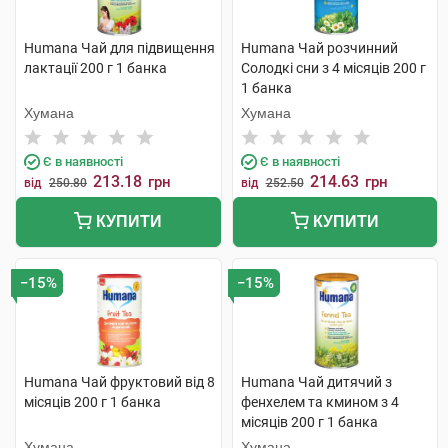
Humana Чай для підвищення
Humana Чай розчинний
лактації 200 г 1 банка
Солодкі сни з 4 місяців 200 г
1 банка
Хумана
Хумана
Є в наявності
Є в наявності
213.18
214.63
грн
грн
від
250.80
від
252.50
КУПИТИ
КУПИТИ
−15%
−15%
Humana Чай фруктовий від 8
Humana Чай дитячий з
місяців 200 г 1 банка
фенхелем та кмином з 4
місяців 200 г 1 банка
Хумана
Хумана