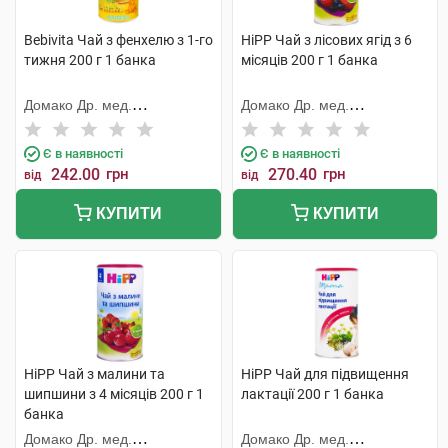
Bebivita Чай з фенхелю з 1-го
HiPP Чай з лісових ягід з 6
тижня 200 г 1 банка
місяців 200 г 1 банка
Домако Др. мед.
Домако Др. мед.
Ауфдермаур АГ
Ауфдермаур АГ
Є в наявності
Є в наявності
242.00
грн
270.40
грн
від
від
КУПИТИ
КУПИТИ
HiPP Чай з малини та
HiPP Чай для підвищення
шипшини з 4 місяців 200 г 1
лактації 200 г 1 банка
банка
Домако Др. мед.
Домако Др. мед.