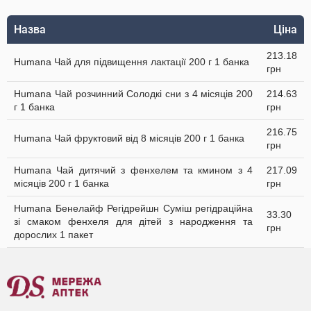
Назва
Ціна
213.18
Humana Чай для підвищення лактації 200 г 1 банка
грн
Humana Чай розчинний Солодкі сни з 4 місяців 200
214.63
г 1 банка
грн
216.75
Humana Чай фруктовий від 8 місяців 200 г 1 банка
грн
Humana Чай дитячий з фенхелем та кмином з 4
217.09
місяців 200 г 1 банка
грн
Humana Бенелайф Регідрейшн Суміш регідраційна
33.30
зі смаком фенхеля для дітей з народження та
грн
дорослих 1 пакет