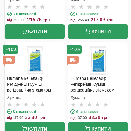
Є в наявності
Є в наявності
216.75
217.09
грн
грн
від
255.00
від
255.40
КУПИТИ
КУПИТИ
−10%
−10%
Humana Бенелайф
Humana Бенелайф
Регідрейшн Суміш
Регідрейшн Суміш
регідраційна зі смаком
регідраційна зі смаком
фенхеля для дітей з
банану для дітей від 1 року
Хумана
Хумана
народження та дорослих 1
та дорослих 1 пакет
пакет
Є в наявності
Є в наявності
33.30
33.30
грн
грн
від
37.00
від
37.00
КУПИТИ
КУПИТИ