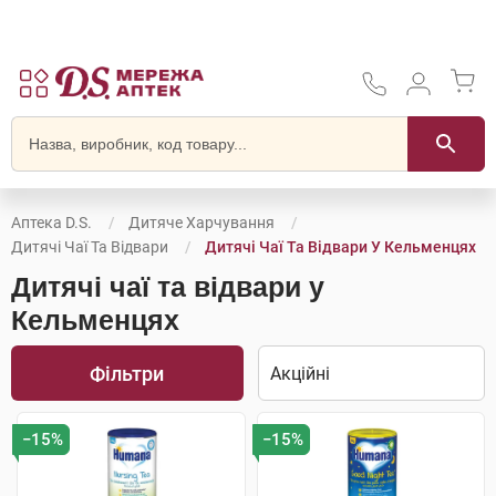
Аптека D.S.
Дитяче Харчування
Дитячі Чаї Та Відвари
Дитячі Чаї Та Відвари У Кельменцях
Дитячі чаї та відвари у
Кельменцях
Фільтри
−15%
−15%