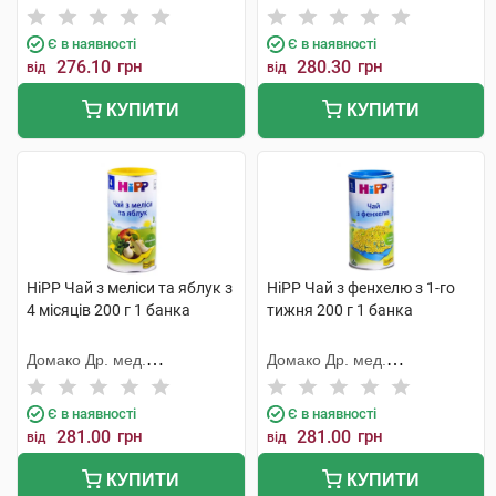
Ауфдермаур АГ
Ауфдермаур АГ
Є в наявності
Є в наявності
276.10
грн
280.30
грн
від
від
КУПИТИ
КУПИТИ
HiPP Чай з меліси та яблук з
HiPP Чай з фенхелю з 1-го
4 місяців 200 г 1 банка
тижня 200 г 1 банка
Домако Др. мед.
Домако Др. мед.
Ауфдермаур АГ
Ауфдермаур АГ
Є в наявності
Є в наявності
281.00
грн
281.00
грн
від
від
КУПИТИ
КУПИТИ