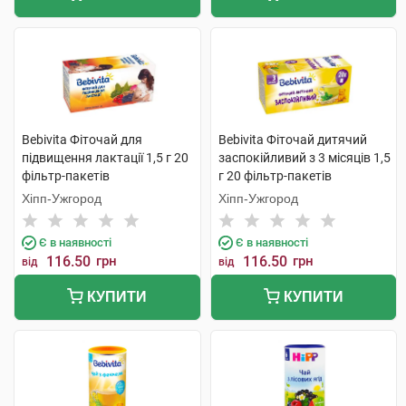
Bebivita Фіточай для
Bebivita Фіточай дитячий
підвищення лактації 1,5 г 20
заспокійливий з 3 місяців 1,5
фільтр-пакетів
г 20 фільтр-пакетів
Хіпп-Ужгород
Хіпп-Ужгород
Є в наявності
Є в наявності
116.50
грн
116.50
грн
від
від
КУПИТИ
КУПИТИ