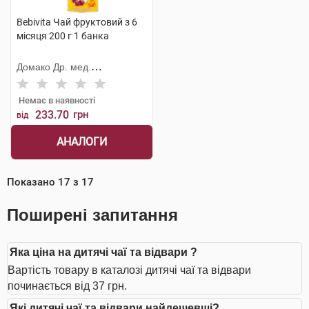
Bebivita Чай фруктовий з 6
місяця 200 г 1 банка
Домако Др. мед.
Ауфдермаур АГ
Немає в наявності
233.70
грн
від
АНАЛОГИ
Показано
17
з
17
Поширені запитання
Яка ціна на дитячі чаї та відвари ?
Вартість товару в каталозі дитячі чаї та відвари
починається від 37 грн.
Які дитячі чаї та відвари найдешевші?