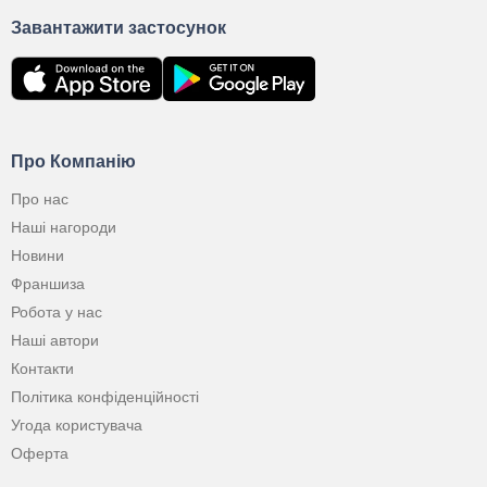
Завантажити застосунок
Про Компанію
Про нас
Наші нагороди
Новини
Франшиза
Робота у нас
Наші автори
Контакти
Політика конфіденційності
Угода користувача
Оферта