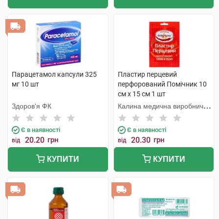
Парацетамол капсули 325
Пластир перцевий
мг 10 шт
перфорований Помічник 10
см х 15 см 1 шт
Здоров'я ФК
Калина медична виробнича
компанія
Є в наявності
Є в наявності
20.20
грн
20.30
грн
від
від
КУПИТИ
КУПИТИ