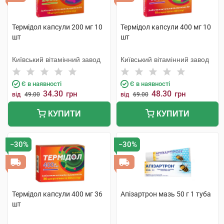
Термідол капсули 200 мг 10
Термідол капсули 400 мг 10
шт
шт
Київський вітамінний завод
Київський вітамінний завод
Є в наявності
Є в наявності
34.30
48.30
грн
грн
від
49.00
від
69.00
КУПИТИ
КУПИТИ
−30%
−30%
Термідол капсули 400 мг 36
Апізартрон мазь 50 г 1 туба
шт