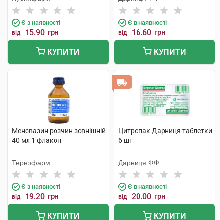
Є в наявності
Є в наявності
15.90
грн
16.60
грн
від
від
КУПИТИ
КУПИТИ
Меновазин розчин зовнішній
Цитропак Дарниця таблетки
40 мл 1 флакон
6 шт
Тернофарм
Дарниця ФФ
Є в наявності
Є в наявності
19.20
грн
20.00
грн
від
від
КУПИТИ
КУПИТИ