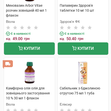
Меновазин Arbor Vitae
Папаверин Здоров'я
розчин зовнішній 40 мл 1
таблетки 10 мг 10 шт
флакон
Віола
Здоров'я ФК
Є в наявності
Є в наявності
49.00
грн
50.40
грн
від
від
КУПИТИ
КУПИТИ
Камфорна олія олія для
Сабельник з бджолиною
зовнішнього застосування
отрутою 75 мл 1 туба
10 % 30 мл 1 флакон
Віола
Еліксир