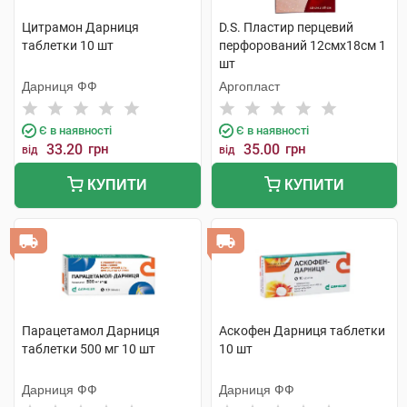
Цитрамон Дарниця
D.S. Пластир перцевий
таблетки 10 шт
перфорований 12смх18см 1
шт
Дарниця ФФ
Аргопласт
Є в наявності
Є в наявності
33.20
грн
35.00
грн
від
від
КУПИТИ
КУПИТИ
Парацетамол Дарниця
Аскофен Дарниця таблетки
таблетки 500 мг 10 шт
10 шт
Дарниця ФФ
Дарниця ФФ