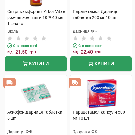
Спирт камфорний Arbor Vitae
Парацетамол Дарниця
розчин зовнішній 10 % 40 мл
таблетки 200 мг 10 шт
1 флакон
Віола
Дарниця ФФ
Є в наявності
Є в наявності
21.50
грн
22.40
грн
від
від
КУПИТИ
КУПИТИ
Аскофен Дарниця таблетки
Парацетамол капсули 500
6 шт
мг 10 шт
Дарниця ФФ
Здоров'я ФК