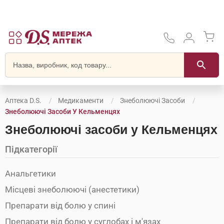
Аптека D.S.
Медикаменти
Знеболюючі Засоби
Знеболюючі Засоби У Кельменцях
Знеболюючі засоби у Кельменцях
Підкатегорії
Анальгетики
Місцеві знеболюючі (анестетики)
Препарати від болю у спині
Препарати від болю у суглобах і м'язах