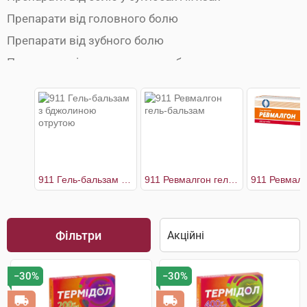
Препарати від головного болю
Препарати від зубного болю
Препарати від ментруального болю
Препарати від мігрені
Протиспазматичні препарати
911 Гель-бальзам з бджолиною отрутою
911 Ревмалгон гель-бальзам
Фільтри
−30%
−30%