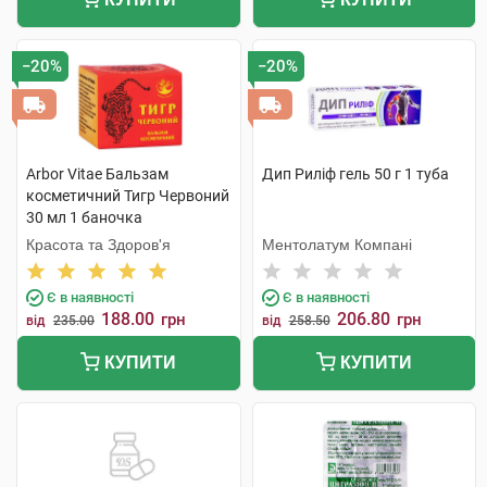
−20%
−20%
Arbor Vitae Бальзам
Дип Риліф гель 50 г 1 туба
косметичний Тигр Червоний
30 мл 1 баночка
Красота та Здоров'я
Ментолатум Компані
Є в наявності
Є в наявності
188.00
206.80
грн
грн
від
235.00
від
258.50
КУПИТИ
КУПИТИ