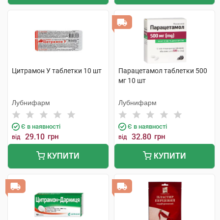
Цитрамон У таблетки 10 шт
Парацетамол таблетки 500
мг 10 шт
Лубнифарм
Лубнифарм
Є в наявності
Є в наявності
29.10
грн
32.80
грн
від
від
КУПИТИ
КУПИТИ