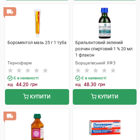
Бороментол мазь 25 г 1 туба
Брильянтовий зелений
розчин спиртовий 1 % 20 мл
1 флакон
Тернофарм
Борщагівський ХФЗ
Є в наявності
Є в наявності
44.20
грн
48.30
грн
від
від
КУПИТИ
КУПИТИ