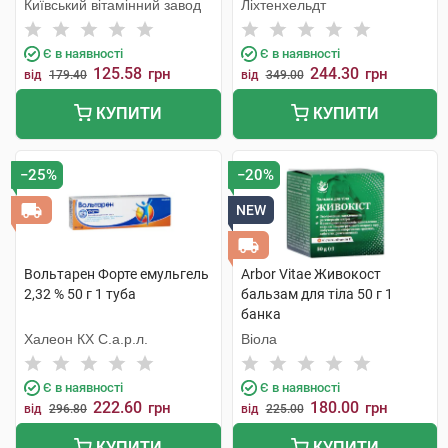
Київський вітамінний завод
Ліхтенхельдт
Є в наявності
Є в наявності
125.58
244.30
грн
грн
від
179.40
від
349.00
КУПИТИ
КУПИТИ
−25%
−20%
NEW
Вольтарен Форте емульгель
Arbor Vitae Живокост
2,32 % 50 г 1 туба
бальзам для тіла 50 г 1
банка
Халеон КХ С.а.р.л.
Віола
Є в наявності
Є в наявності
222.60
180.00
грн
грн
від
296.80
від
225.00
КУПИТИ
КУПИТИ