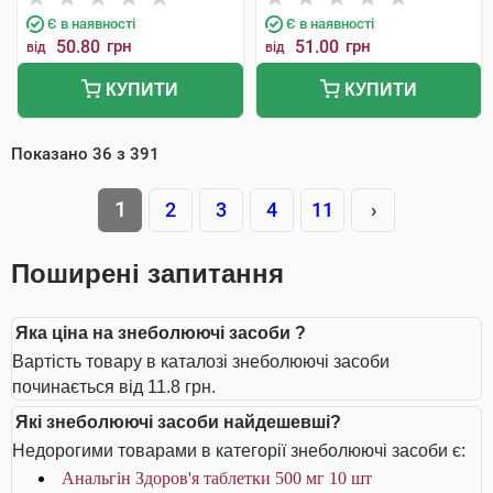
Є в наявності
Є в наявності
50.80
грн
51.00
грн
від
від
КУПИТИ
КУПИТИ
Показано
36
з
391
1
2
3
4
11
›
Поширені запитання
Яка ціна на знеболюючі засоби ?
Вартість товару в каталозі знеболюючі засоби
починається від 11.8 грн.
Які знеболюючі засоби найдешевші?
Недорогими товарами в категорії знеболюючі засоби є:
Анальгін Здоров'я таблетки 500 мг 10 шт