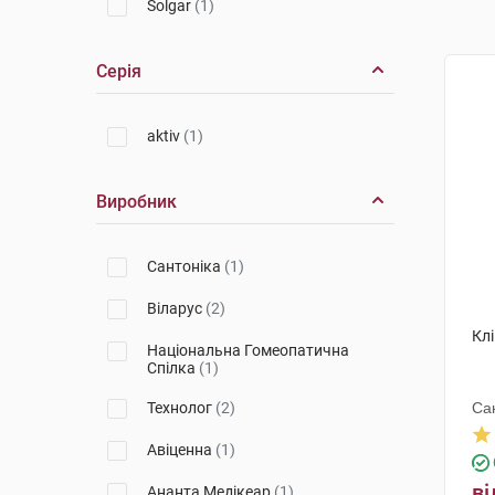
Solgar
(1)
Серія
aktiv
(1)
Виробник
Сантоніка
(1)
Віларус
(2)
Кл
Національна Гомеопатична
Спілка
(1)
Технолог
(2)
Са
Авіценна
(1)
ві
Ананта Медікеар
(1)