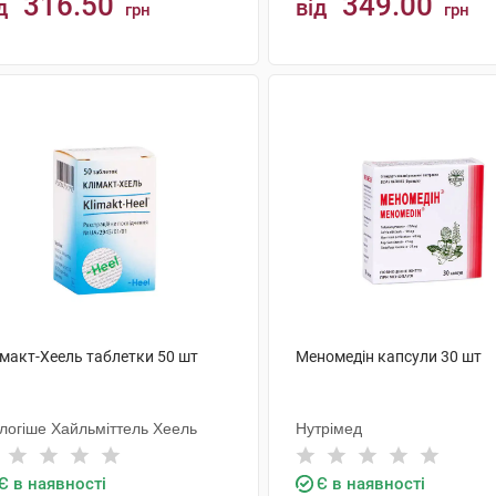
316.50
349.00
д
від
грн
грн
КУПИТИ
КУПИТИ
імакт-Хеель таблетки 50 шт
Меномедін капсули 30 шт
ологіше Хайльміттель Хеель
Нутрімед
Є в наявності
Є в наявності