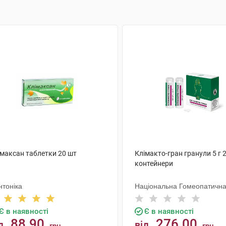
імаксан таблетки 20 шт
Клімакто-гран гранули 5 г 
контейнери
нтоніка
Національна Гомеопатична
Є в наявності
Є в наявності
88.90
276.00
д
від