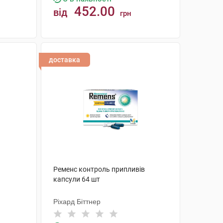
452.00
від
грн
КУПИТИ
доставка
Ременс контроль припливів
капсули 64 шт
Ріхард Біттнер