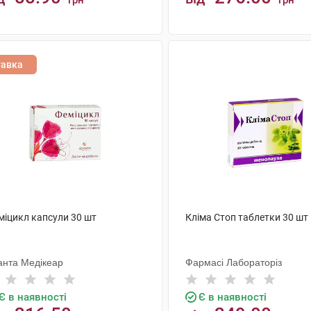
грн
грн
КУПИТИ
КУПИТИ
тавка
міцикл капсули 30 шт
Кліма Стоп таблетки 30 шт
анта Медікеар
Фармасі Лабораторіз
Є в наявності
Є в наявності