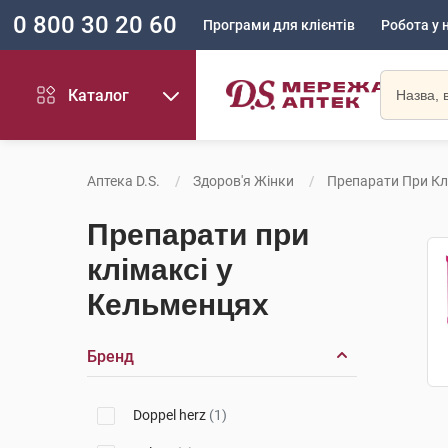
0 800 30 20 60
Програми для клієнтів
Робота у 
Каталог
Аптека D.S.
Здоров'я Жінки
Препарати При Кл
Препарати при
клімаксі у
Кельменцях
Бренд
Doppel herz
(1)