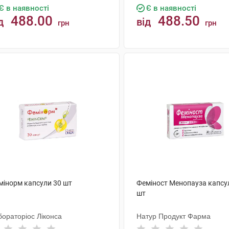
Є в наявності
Є в наявності
488.00
488.50
д
від
грн
грн
КУПИТИ
КУПИТИ
мінорм капсули 30 шт
Феміност Менопауза капсу
шт
бораторіос Ліконса
Натур Продукт Фарма