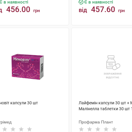
Є в наявності
Є в наявності
456.00
457.60
д
від
грн
грн
КУПИТИ
КУПИТИ
новіт капсули 30 шт
Лайфемін капсули 30 шт + 
Малінелла таблетки 30 шт 
трімед
Профарма Плант