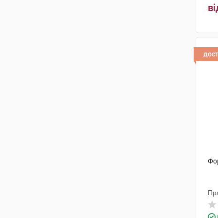
Біолайт
(1)
ві
Мед Макс
(1)
ІДІ італійські дієтичні добавки
(1)
дос
ФармаКеа Лтд
(1)
Ерба віта С.П.А
(1)
Фо
Пр