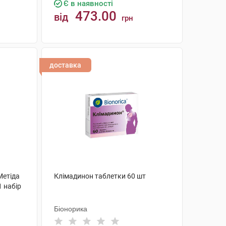
Є в наявності
473.00
від
грн
КУПИТИ
доставка
Метіда
Клімадинон таблетки 60 шт
1 набір
Біонорика