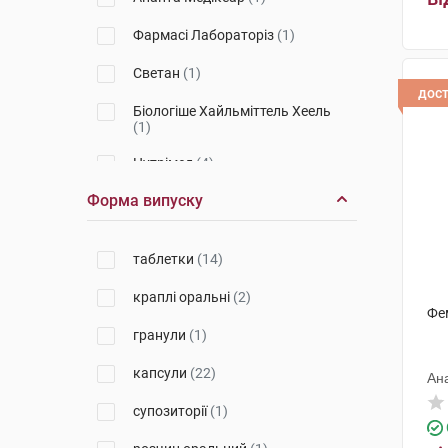
Фармасі Лабораторіз
(1)
Светан
(1)
дос
Біологіше Хайльміттель Хеель
(1)
Нутрімед
(4)
Форма випуску
Біонорика
(2)
Практурі Продактс
(1)
таблетки
(14)
Елемент здоров'я
(1)
краплі оральні
(2)
Фе
Квайссер Фарма
(1)
гранули
(1)
Бовіос фарм
(1)
капсули
(22)
Ан
Ріхард Біттнер
(2)
супозиторії
(1)
Профарма Плант
(2)