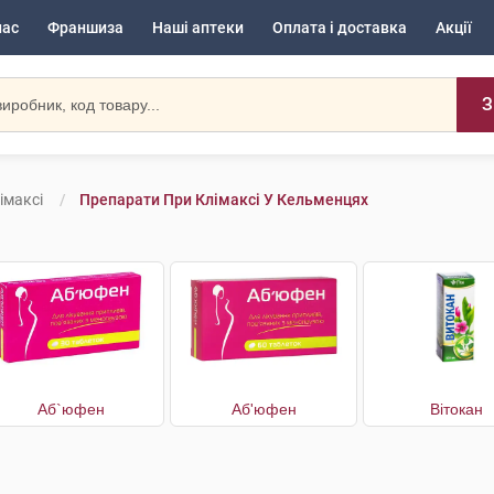
нас
Франшиза
Наші аптеки
Оплата і доставка
Акції
З
імаксі
Препарати При Клімаксі У Кельменцях
Аб`юфен
Аб'юфен
Вітокан