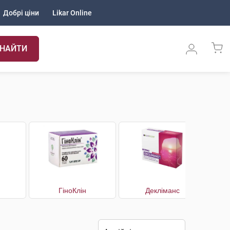
Добрі ціни
Likar Online
НАЙТИ
ГіноКлін
Декліманс