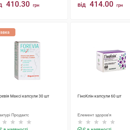
410.30
414.00
д
від
грн
грн
КУПИТИ
КУПИТИ
тавка
ревія Максі капсули 30 шт
ГіноКлін капсули 60 шт
актурі Продактс
Елемент здоров'я
Є в наявності
Є в наявності