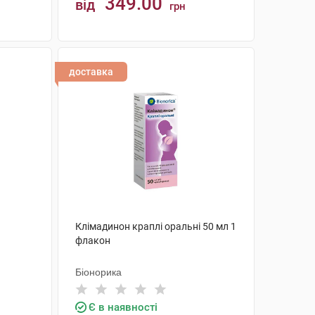
349.00
від
грн
КУПИТИ
доставка
Клімадинон краплі оральні 50 мл 1
флакон
Біонорика
Є в наявності