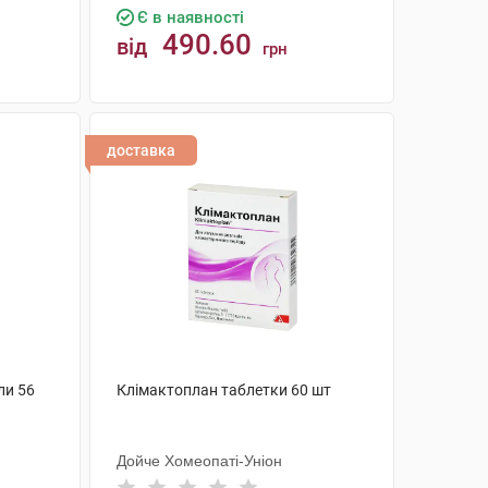
Є в наявності
490.60
від
грн
КУПИТИ
доставка
ли 56
Клімактоплан таблетки 60 шт
Дойче Хомеопаті-Уніон