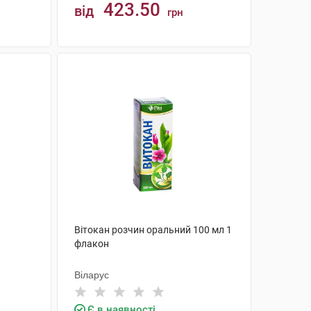
423.50
від
грн
КУПИТИ
Вітокан розчин оральний 100 мл 1
флакон
Віларус
Є в наявності