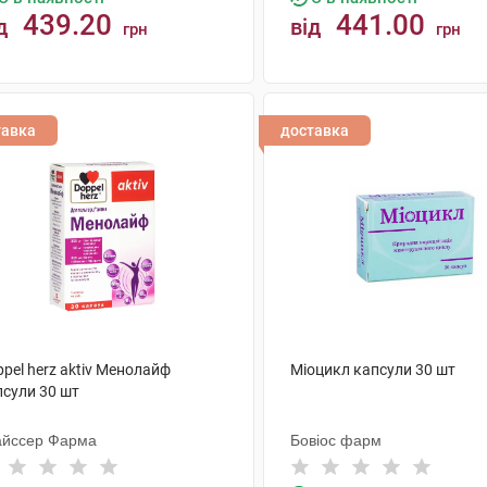
439.20
441.00
д
від
грн
грн
КУПИТИ
КУПИТИ
тавка
доставка
pel herz aktiv Менолайф
Міоцикл капсули 30 шт
псули 30 шт
айссер Фарма
Бовіос фарм