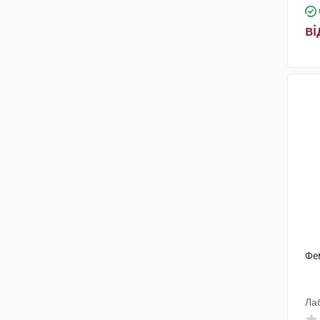
ві
Фе
Ла