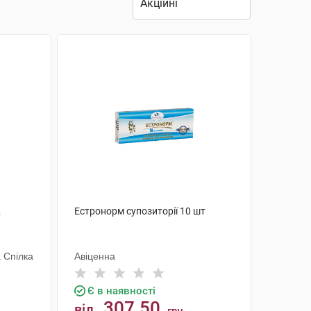
2
Естронорм супозиторії 10 шт
 Спілка
Авіценна
Є в наявності
307.50
від