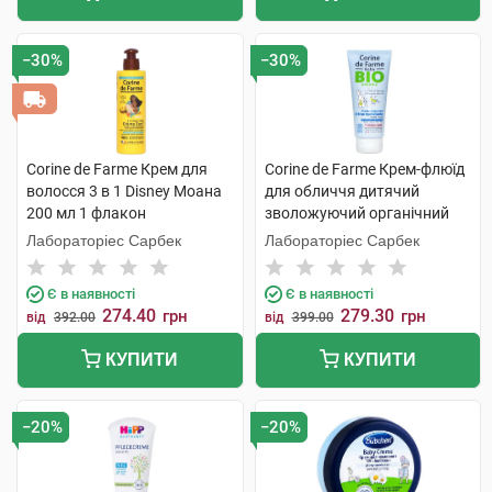
−30%
−30%
Corine de Farme Крем для
Corine de Farme Крем-флюїд
волосся 3 в 1 Disney Моана
для обличчя дитячий
200 мл 1 флакон
зволожуючий органічний
100 мл 1 туба
Лабораторіес Сарбек
Лабораторіес Сарбек
Є в наявності
Є в наявності
274.40
279.30
грн
грн
від
392.00
від
399.00
КУПИТИ
КУПИТИ
−20%
−20%