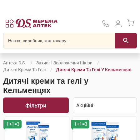
Аптека D.S.
Захист І Зволоження Шкіри
Дитячі Креми Та Гелі
Дитячі Креми Та Гелі У Кельменцях
Дитячі креми та гелі у
Кельменцях
Фільтри
1+1=3
1+1=3