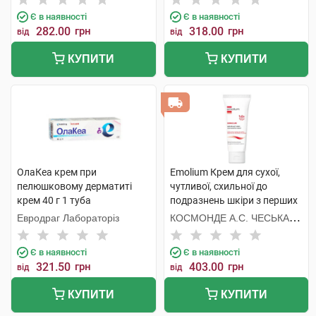
Є в наявності
Є в наявності
282.00
грн
318.00
грн
від
від
КУПИТИ
КУПИТИ
ОлаКеа крем при
Emolium Крем для сухої,
пелюшковому дерматиті
чутливої, схильної до
крем 40 г 1 туба
подразнень шкіри з перших
днів життя 75 мл 1 туба
Евродраг Лабораторіз
КОСМОНДЕ А.С. ЧЕСЬКА
РЕСПУБЛІКА
Є в наявності
Є в наявності
321.50
грн
403.00
грн
від
від
КУПИТИ
КУПИТИ