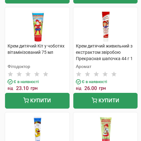
Крем дитячий Кіт у чоботях
Крем дитячий живильний з
вітамінізований 75 мл
екстрактом звіробою
Прекрасная шапочка 44 г 1
туба
Фітодоктор
Аромат
Є в наявності
Є в наявності
23.10
грн
26.00
грн
від
від
КУПИТИ
КУПИТИ