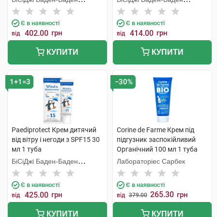
Косметікс Груп Гмбх
Косметікс Груп Гмбх
Є в наявності
Є в наявності
402.00
грн
414.00
грн
від
від
КУПИТИ
КУПИТИ
1+1=3
−30%
Paediprotect Крем дитячий
Corine de Farme Крем під
від вітру і негоди з SPF15 30
підгузник заспокійливий
мл 1 туба
Органічний 100 мл 1 туба
БіСіДжі Баден-Баден
Лабораторіес Сарбек
Косметікс Груп Гмбх
Є в наявності
Є в наявності
265.30
425.00
грн
грн
від
від
379.00
КУПИТИ
КУПИТИ