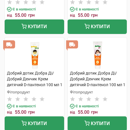
Є в наявності
Є в наявності
55.00
грн
55.00
грн
від
від
КУПИТИ
КУПИТИ
Добрий дотик Добра Ді/
Добрий дотик Добра Ді/
Добрий Денчик Крем
Добрий Денчик Крем
дитячий D-пантенол 100 мл 1
дитячий D-пантенол 100 мл 1
туба
туба
Фітопродукт
Фітопродукт
Є в наявності
Є в наявності
55.00
грн
55.00
грн
від
від
КУПИТИ
КУПИТИ