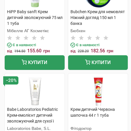
HiPP Baby sanft Крем
Bubchen Крем для немовлят
дитячий зволожуючий 75 мл
Ніжний догляд 150 мл 1
1 туба
банка
Мібелле АГ Косметікс
Бюбхен
Є в наявності
Є в наявності
155.60
182.56
грн
грн
від
194.50
від
228.20
КУПИТИ
КУПИТИ
−20%
Babe Laboratorios Pediatric
Крем дитячий Червона
Крем-емолієнт дитячий
шапочка 44 г 1 туба
зволожуючий для сухої і
атопічної шкіри 200 мл 1
Laboratorios Babe, S.L.
Фітодоктор