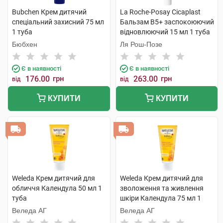
Bubchen Крем дитячий
La Roche-Posay Cicaplast
спеціальний захисний 75 мл
Бальзам B5+ заспокоюючий
1 туба
відновлюючий 15 мл 1 туба
Бюбхен
Ля Рош-Позе
Є в наявності
Є в наявності
176.00
грн
263.00
грн
від
від
КУПИТИ
КУПИТИ
Weleda Крем дитячий для
Weleda Крем дитячий для
обличчя Календула 50 мл 1
зволоження та живлення
туба
шкіри Календула 75 мл 1
туба
Веледа АГ
Веледа АГ