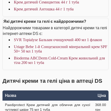
Крем дитячий Семицветик 44 г 1 туба
Крем дитячий Антошка 44 г 1 туба
Які дитячі креми та гелі є найдорожчими?
Найдорожчими товарами в категорії дитячі креми та гелі
інтернет-аптеки DS є:
SVR Topialyse Бальзам очищуючий 400 мл 1 флакон
Uriage Bebe 1-й Сонцезахисний мінеральний крем SPF
50+ 50 мл 1 туба
Bioderma ABCDerm Cold-Cream Крем живильний для
тіла 200 мл 1 туба
Дитячі креми та гелі ціна в аптеці DS
Назва
Ціна
Paediprotect Крем дитячий для обличчя для сухої
368.00
чутливої шкіри 75 мл 1 туба
грн