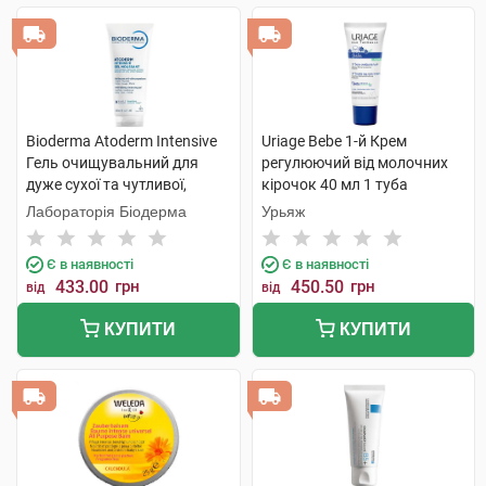
Bioderma Atoderm Intensive
Uriage Bebe 1-й Крем
Гель очищувальний для
регулюючий від молочних
дуже сухої та чутливої,
кірочок 40 мл 1 туба
атопічної шкіри 200 мл 1
Лабораторія Біодерма
Урьяж
туба
Є в наявності
Є в наявності
433.00
грн
450.50
грн
від
від
КУПИТИ
КУПИТИ