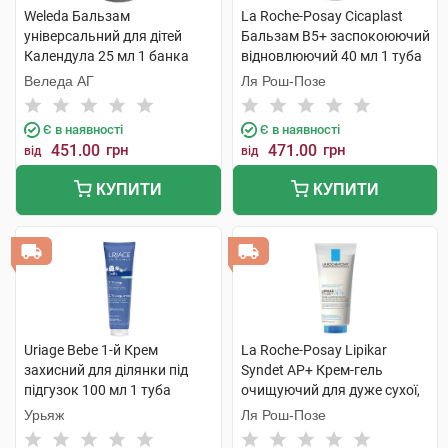
Weleda Бальзам
La Roche-Posay Cicaplast
універсальний для дітей
Бальзам B5+ заспокоюючий
Календула 25 мл 1 банка
відновлюючий 40 мл 1 туба
Веледа АГ
Ля Рош-Позе
Є в наявності
Є в наявності
451.00
грн
471.00
грн
від
від
КУПИТИ
КУПИТИ
Uriage Bebe 1-й Крем
La Roche-Posay Lipikar
захисний для ділянки під
Syndet AP+ Крем-гель
підгузок 100 мл 1 туба
очищуючий для дуже сухої,
схильної до атопії шкіри 200
Урьяж
Ля Рош-Позе
мл 1 туба