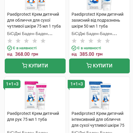
Paediprotect Крем дитячий
Paediprotect Крем дитячий
для обличчя для сухої
захисний від подразнень
чутливої шкіри 75 мл 1 туба
шкіри 50 мл 1 туба
БіСіДжі Баден-Баден
БіСіДжі Баден-Баден
Косметікс Груп Гмбх
Косметікс Груп Гмбх
Є в наявності
Є в наявності
368.00
грн
385.00
грн
від
від
КУПИТИ
КУПИТИ
1+1=3
1+1=3
Paediprotect Крем дитячий
Paediprotect Крем дитячий
для рук 75 мл 1 туба
інтенсивний для обличчя
для сухої чутливої шкіри 75
мл 1 туба
БіСіДжі Баден-Баден
БіСіДжі Баден-Баден