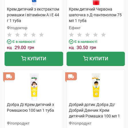
Крем дитячий з екстрактом
Крем дитячий Червона
ромашки і вітаміном А і Е 44
шапочка з Д-пантенолом 75
г 1 туба
мл 1 туба
Фітодоктор
Ефект
Є в наявності
Є в наявності
29.00
грн
30.50
грн
від
від
КУПИТИ
КУПИТИ
Добра Ді Крем дитячий з
Добрий дотик Добра Ді/
Ромашкою 100 мл 1 туба
Добрий Денчик Крем
дитячий Ромашка 100 мл 1
туба
Фітопродукт
Фітопродукт