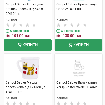
Canpol Babies Щітка для
Canpol Babies Брязкальце
пляшок і сосок з губкою
Сова 2/187 1 шт
2/410 1 шт
Канпол
Канпол
Є в наявності
Є в наявності
101.00
грн
130.00
грн
від
від
КУПИТИ
КУПИТИ
Canpol Babies Чашка
Canpol Babies Брязкальця
пластикова від 12 місяців
набір Раstel 79/401 1 набір
4/413 1 шт
Канпол
Канпол