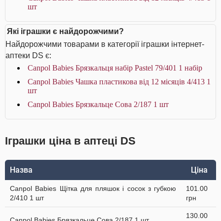
шт
Які іграшки є найдорожчими?
Найдорожчими товарами в категорії іграшки інтернет-
аптеки DS є:
Canpol Babies Брязкальця набір Раstel 79/401 1 набір
Canpol Babies Чашка пластикова від 12 місяців 4/413 1
шт
Canpol Babies Брязкальце Сова 2/187 1 шт
Іграшки ціна в аптеці DS
Назва
Ціна
Canpol Babies Щітка для пляшок і сосок з губкою
101.00
2/410 1 шт
грн
130.00
Canpol Babies Брязкальце Сова 2/187 1 шт