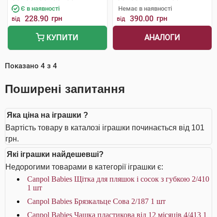
Є в наявності
Немає в наявності
228.90
грн
390.00
грн
від
від
АНАЛОГИ
КУПИТИ
Показано
4
з
4
Поширені запитання
Яка ціна на іграшки ?
Вартість товару в каталозі іграшки починається від 101
грн.
Які іграшки найдешевші?
Недорогими товарами в категорії іграшки є:
Canpol Babies Щітка для пляшок і сосок з губкою 2/410
1 шт
Canpol Babies Брязкальце Сова 2/187 1 шт
Canpol Babies Чашка пластикова від 12 місяців 4/413 1