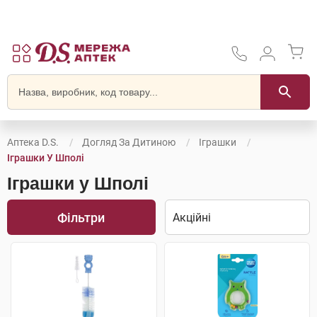
Аптека D.S.
Догляд За Дитиною
Іграшки
Іграшки У Шполі
Іграшки у Шполі
Фільтри