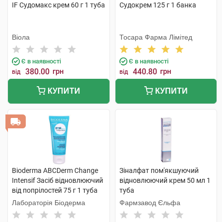
IF Судомакс крем 60 г 1 туба
Судокрем 125 г 1 банка
Віола
Тосара Фарма Лімітед
Є в наявності
Є в наявності
380.00
грн
440.80
грн
від
від
КУПИТИ
КУПИТИ
Bioderma ABCDerm Change
Зіналфат пом'якшуючий
Intensif Засіб відновлюючий
відновлюючий крем 50 мл 1
від попрілостей 75 г 1 туба
туба
Лабораторія Біодерма
Фармзавод Єльфа