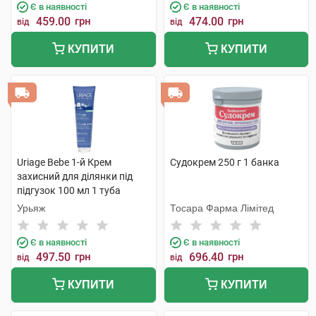
Є в наявності
Є в наявності
459.00
грн
474.00
грн
від
від
КУПИТИ
КУПИТИ
Uriage Bebe 1-й Крем
Судокрем 250 г 1 банка
захисний для ділянки під
підгузок 100 мл 1 туба
Урьяж
Тосара Фарма Лімітед
Є в наявності
Є в наявності
497.50
грн
696.40
грн
від
від
КУПИТИ
КУПИТИ