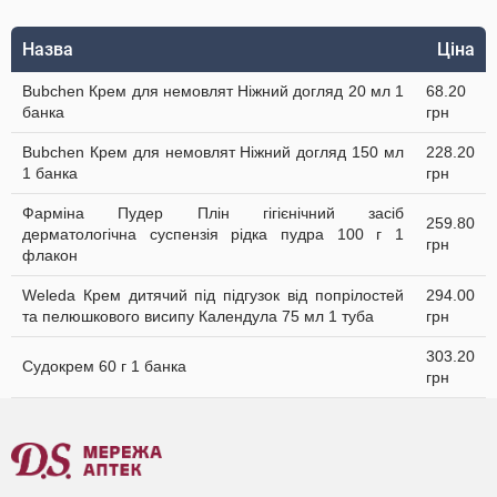
Назва
Ціна
Bubchen Крем для немовлят Ніжний догляд 20 мл 1
68.20
банка
грн
Bubchen Крем для немовлят Ніжний догляд 150 мл
228.20
1 банка
грн
Фарміна Пудер Плін гігієнічний засіб
259.80
дерматологічна суспензія рідка пудра 100 г 1
грн
флакон
Weleda Крем дитячий під підгузок від попрілостей
294.00
та пелюшкового висипу Календула 75 мл 1 туба
грн
303.20
Судокрем 60 г 1 банка
грн