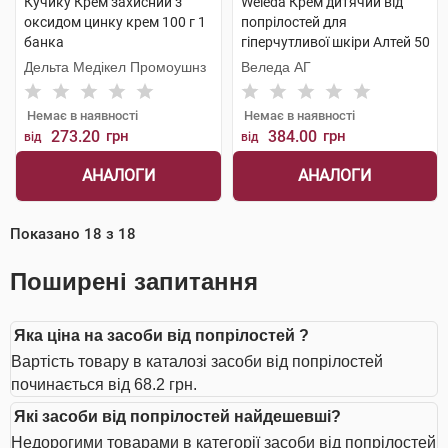
Кучику Крем захисний з
Weleda Крем дитячий від
оксидом цинку крем 100 г 1
попрілостей для
банка
гіперчутливої шкіри Алтей 50
мл 1 туба
Дельта Медікел Промоушнз
Веледа АГ
Немає в наявності
Немає в наявності
273.20
грн
384.00
грн
від
від
АНАЛОГИ
АНАЛОГИ
Показано
18
з
18
Поширені запитання
Яка ціна на засоби від попрілостей ?
Вартість товару в каталозі засоби від попрілостей
починається від 68.2 грн.
Які засоби від попрілостей найдешевші?
Недорогими товарами в категорії засоби від попрілостей