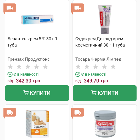
Бепантен крем 5 % 30 г 1
Судокрем Догляд крем
туба
косметичний 30 г 1 туба
Грензах Продуктіонс
Тосара Фарма Лімітед
Є в наявності
Є в наявності
342.30
грн
349.70
грн
від
від
КУПИТИ
КУПИТИ