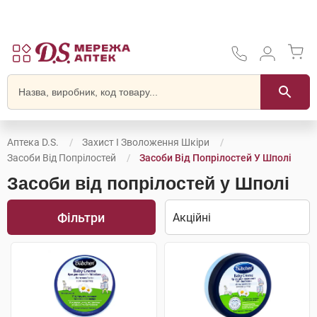
Аптека D.S.
Захист І Зволоження Шкіри
Засоби Від Попрілостей
Засоби Від Попрілостей У Шполі
Засоби від попрілостей у Шполі
Фільтри