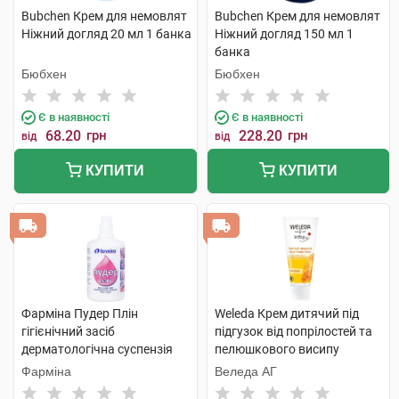
Bubchen Крем для немовлят
Bubchen Крем для немовлят
Ніжний догляд 20 мл 1 банка
Ніжний догляд 150 мл 1
банка
Бюбхен
Бюбхен
Є в наявності
Є в наявності
68.20
грн
228.20
грн
від
від
КУПИТИ
КУПИТИ
Фарміна Пудер Плін
Weleda Крем дитячий під
гігієнічний засіб
підгузок від попрілостей та
дерматологічна суспензія
пелюшкового висипу
рідка пудра 100 г 1 флакон
Календула 75 мл 1 туба
Фарміна
Веледа АГ