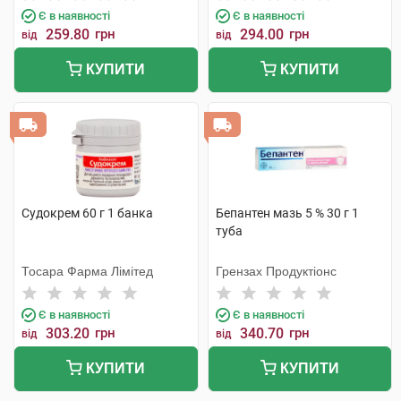
Є в наявності
Є в наявності
259.80
грн
294.00
грн
від
від
КУПИТИ
КУПИТИ
Судокрем 60 г 1 банка
Бепантен мазь 5 % 30 г 1
туба
Тосара Фарма Лімітед
Грензах Продуктіонс
Є в наявності
Є в наявності
303.20
грн
340.70
грн
від
від
КУПИТИ
КУПИТИ