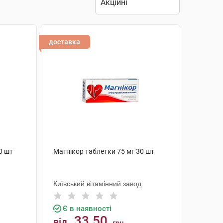
доставка
0 шт
Магнікор таблетки 75 мг 30 шт
Київський вітамінний завод
Є в наявності
33.50
від