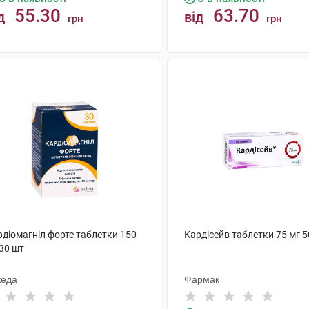
55.30
63.70
д
від
грн
грн
КУПИТИ
КУПИТИ
рдіомагніл форте таблетки 150
Кардісейв таблетки 75 мг 5
30 шт
кеда
Фармак