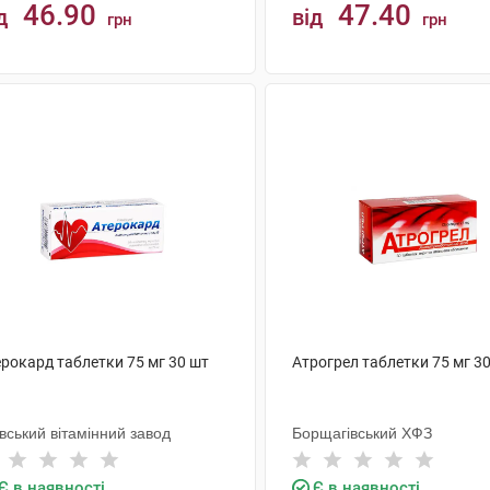
46.90
47.40
д
від
грн
грн
КУПИТИ
КУПИТИ
ерокард таблетки 75 мг 30 шт
Атрогрел таблетки 75 мг 3
вський вітамінний завод
Борщагівський ХФЗ
Є в наявності
Є в наявності