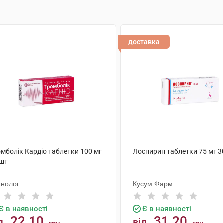
доставка
омболік Кардіо таблетки 100 мг
Лоспирин таблетки 75 мг 3
 шт
хнолог
Кусум Фарм
Є в наявності
Є в наявності
22.10
31.20
д
від