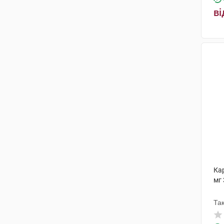
(3)
ві
Берінгер Інгельхайм Фарма
(2)
Альфасігма
(1)
Каталент Італі
(1)
Берлімед
(1)
Ка
мг 
Та