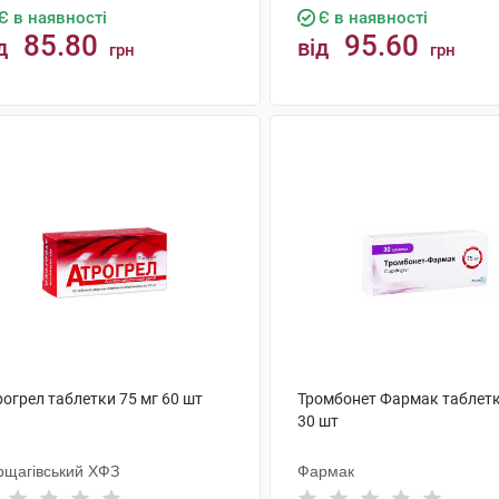
Є в наявності
Є в наявності
85.80
95.60
д
від
грн
грн
КУПИТИ
КУПИТИ
огрел таблетки 75 мг 60 шт
Тромбонет Фармак таблетк
30 шт
рщагівський ХФЗ
Фармак