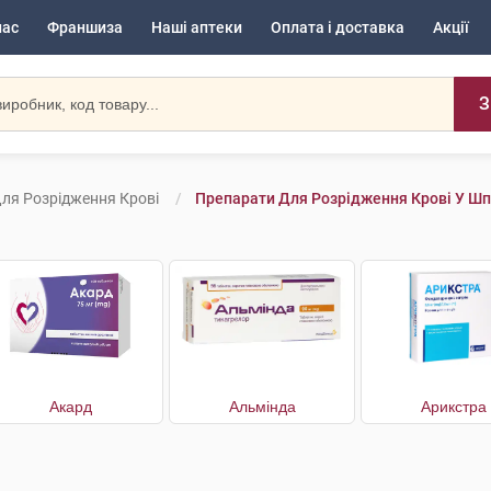
нас
Франшиза
Наші аптеки
Оплата і доставка
Акції
З
ля Розрідження Крові
Препарати Для Розрідження Крові У Шп
Акард
Альмінда
Арикстра