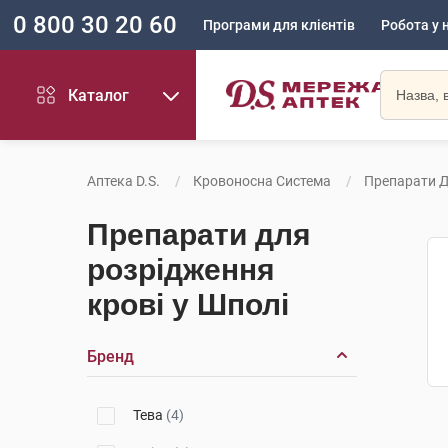
0 800 30 20 60
Програми для клієнтів
Робота у 
Каталог
Аптека D.S.
Кровоносна Система
Препарати Д
Препарати для
розрідження
крові у Шполі
Бренд
Тева
(4)