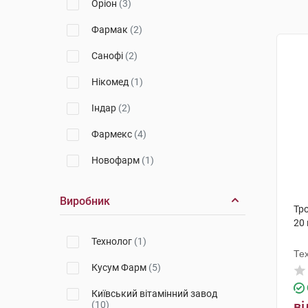
Оріон
(3)
Фармак
(2)
Санофі
(2)
Нікомед
(1)
Індар
(2)
Фармекс
(4)
Новофарм
(1)
Виробник
Тр
20
Технолог
(1)
Те
Кусум Фарм
(5)
Київський вітамінний завод
ві
(10)