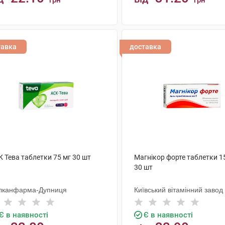
грн
грн
КУПИТИ
КУПИТИ
тавка
доставка
 Тева таблетки 75 мг 30 шт
Магнікор форте таблетки 1
30 шт
лканфарма-Дупниця
Київський вітамінний завод
Є в наявності
Є в наявності