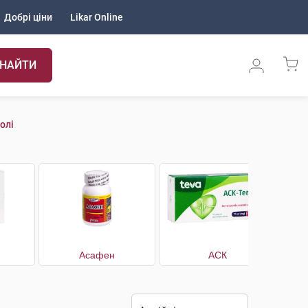
Добрі ціни
Likar Online
НАЙТИ
олі
Асафен
АСК