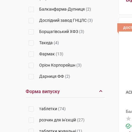
Балканфарма-Дупниця
(2)
Дослідний завод ГНЦЛС
(3)
дос
Борщагівський ХФЗ
(3)
Такеда
(4)
Фармак
(13)
Оріон Корпорейшн
(3)
Дарниця ФФ
(2)
Санофі Вінтроп Індастріа
(8)
Форма випуску
АСК
Такеда Фарма
(1)
таблетки
(74)
Польфарма
(2)
Ба
розчин для ін'єкцій
(27)
Індар
(2)
таблетки жувальні
(1)