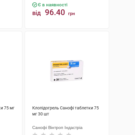
Є в наявності
96.40
від
грн
КУПИТИ
и 75 мг
Клопідогрель Санофі таблетки 75
мг 30 шт
Санофі Вінтроп Індастріа