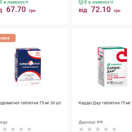
Є в наявності
Є в наявності
67.70
72.10
д
від
грн
грн
КУПИТИ
КУПИТИ
тавка
діомагніл таблетки 75 мг 30 шт
Кардіо-Дар таблетки 75 мг
кеда
Дарниця ФФ