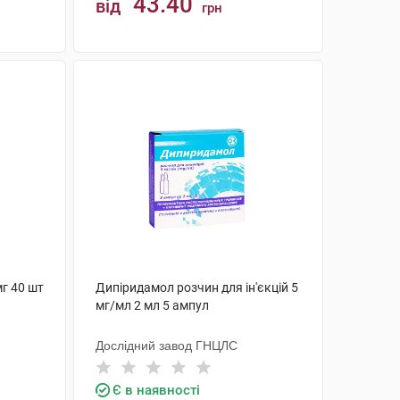
43.40
від
грн
КУПИТИ
г 40 шт
Дипіридамол розчин для ін'єкцій 5
мг/мл 2 мл 5 ампул
Дослідний завод ГНЦЛС
Є в наявності