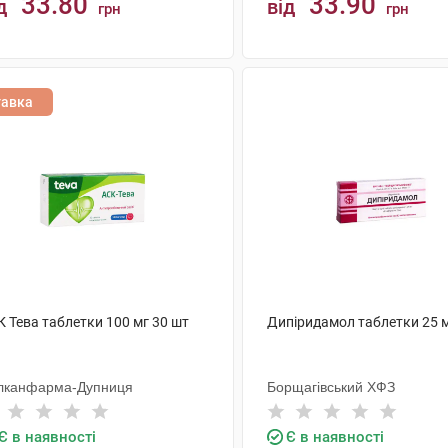
33.80
33.90
д
від
грн
грн
КУПИТИ
КУПИТИ
тавка
 Тева таблетки 100 мг 30 шт
Дипіридамол таблетки 25 м
лканфарма-Дупниця
Борщагівський ХФЗ
Є в наявності
Є в наявності