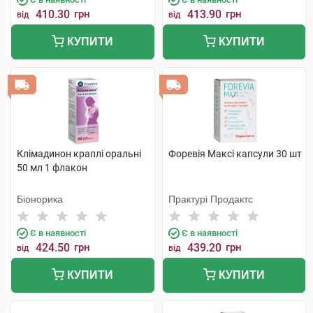
410.30
грн
413.90
грн
від
від
КУПИТИ
КУПИТИ
Клімадинон краплі оральні
Форевія Максі капсули 30 шт
50 мл 1 флакон
Біонорика
Практурі Продактс
Є в наявності
Є в наявності
424.50
грн
439.20
грн
від
від
КУПИТИ
КУПИТИ