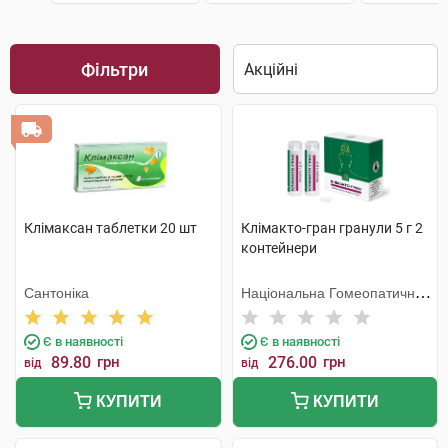
Фільтри
Клімаксан таблетки 20 шт
Клімакто-гран гранули 5 г 2
контейнери
Сантоніка
Національна Гомеопатична
Спілка
Є в наявності
Є в наявності
89.80
грн
276.00
грн
від
від
КУПИТИ
КУПИТИ