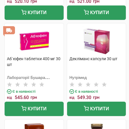
520.10
грн
521.00
грн
від
від
КУПИТИ
КУПИТИ
Аб`юфен таблетки 400 мг 30
Декліманс капсули 30 шт
шт
Лабораторії Бушара
Нутрімед
Рекордаті
Є в наявності
Є в наявності
545.60
грн
549.30
грн
від
від
КУПИТИ
КУПИТИ