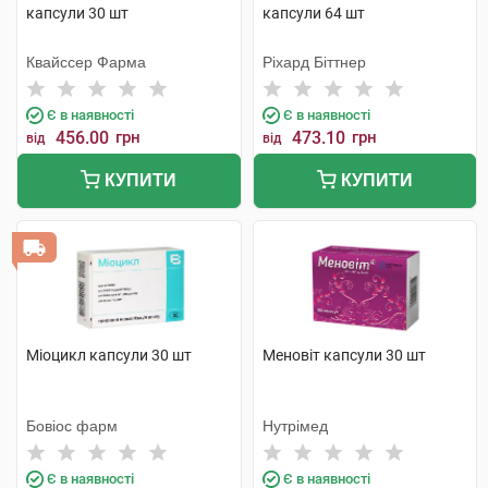
капсули 30 шт
капсули 64 шт
Квайссер Фарма
Ріхард Біттнер
Є в наявності
Є в наявності
456.00
грн
473.10
грн
від
від
КУПИТИ
КУПИТИ
Міоцикл капсули 30 шт
Меновіт капсули 30 шт
Бовіос фарм
Нутрімед
Є в наявності
Є в наявності