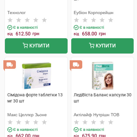
Технолог
Еубіон Корпорейшн
Є в наявності
Є в наявності
612.50
грн
658.00
грн
від
від
КУПИТИ
КУПИТИ
Сімідона форте таблетки 13
ЛедіВіста Баланс капсули 30
мг 30 шт
шт
Макс Целлєр Зьоне
Актілайф Нутрішн ТОВ
Є в наявності
Є в наявності
662.00
грн
675.90
грн
від
від