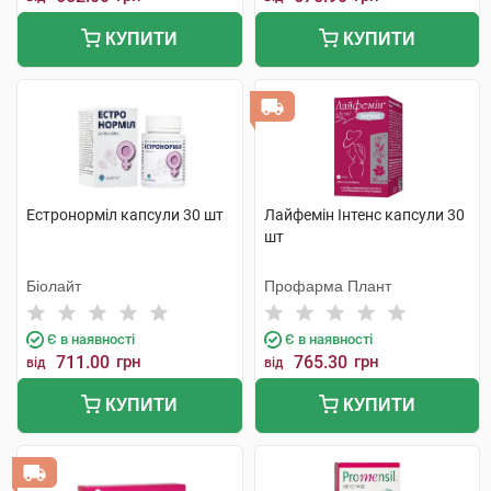
КУПИТИ
КУПИТИ
Естронорміл капсули 30 шт
Лайфемін Інтенс капсули 30
шт
Біолайт
Профарма Плант
Є в наявності
Є в наявності
711.00
грн
765.30
грн
від
від
КУПИТИ
КУПИТИ