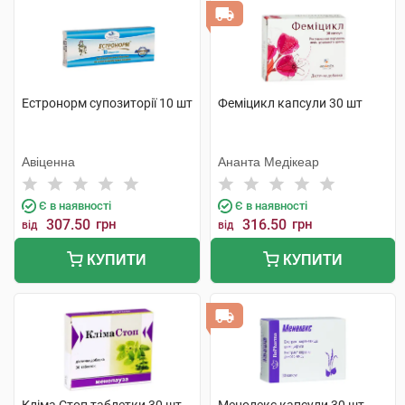
Естронорм супозиторії 10 шт
Феміцикл капсули 30 шт
Авіценна
Ананта Медікеар
Є в наявності
Є в наявності
307.50
грн
316.50
грн
від
від
КУПИТИ
КУПИТИ