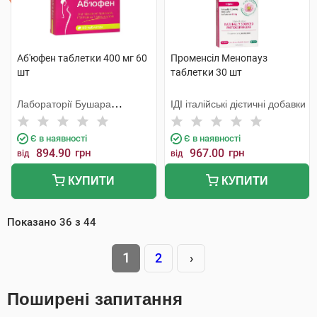
Аб'юфен таблетки 400 мг 60
Променсіл Менопауз
шт
таблетки 30 шт
Лабораторії Бушара
ІДІ італійські дієтичні добавки
Рекордаті
Є в наявності
Є в наявності
894.90
грн
967.00
грн
від
від
КУПИТИ
КУПИТИ
Показано
36
з
44
1
2
›
Поширені запитання