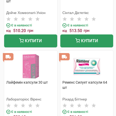
шт
Дойче Хомеопаті-Уніон
Сінтал Дієтетікс
Є в наявності
Є в наявності
510.20
грн
513.50
грн
від
від
КУПИТИ
КУПИТИ
Лайфемін капсули 30 шт
Ременс Силует капсули 64
шт
Лабораторіос Віренс
Ріхард Біттнер
Є в наявності
Є в наявності