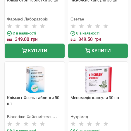
Кліма Стоп таблетки 30 шт
Менолекс капсули 30 шт
Фармасі Лабораторіз
Светан
Є в наявності
Є в наявності
349.00
грн
349.50
грн
від
від
КУПИТИ
КУПИТИ
Клімакт-Хеель таблетки 50
Меномедін капсули 30 шт
шт
Біологіше Хайльміттель
Нутрімед
Хеель
Є в наявності
Є в наявності