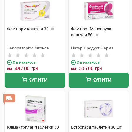
Фемінорм капсули 30 шт
Феміност Менопауза
капсули 56 шт
Лабораторіос Ліконса
Натур Продукт Фарма
Є в наявності
Є в наявності
497.00
грн
505.00
грн
від
від
КУПИТИ
КУПИТИ
Клімактоплан таблетки 60
Естрогард таблетки 30 шт