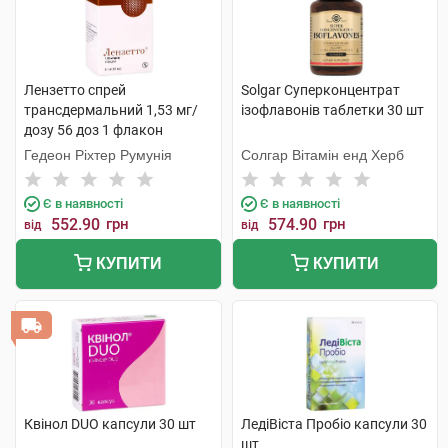
Лензетто спрей
Solgar Суперконцентрат
трансдермальний 1,53 мг/
ізофлавонів таблетки 30 шт
дозу 56 доз 1 флакон
Гедеон Ріхтер Румунія
Солгар Вітамін енд Херб
Є в наявності
Є в наявності
552.90
грн
574.90
грн
від
від
КУПИТИ
КУПИТИ
Квінол DUO капсули 30 шт
ЛедіВіста Пробіо капсули 30
шт