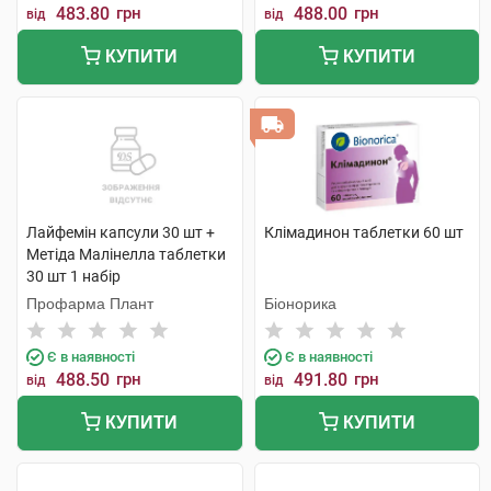
483.80
грн
488.00
грн
від
від
КУПИТИ
КУПИТИ
Лайфемін капсули 30 шт +
Клімадинон таблетки 60 шт
Метіда Малінелла таблетки
30 шт 1 набір
Профарма Плант
Біонорика
Є в наявності
Є в наявності
488.50
грн
491.80
грн
від
від
КУПИТИ
КУПИТИ