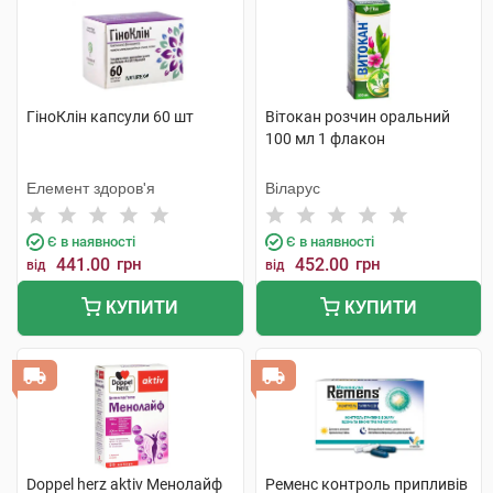
ГіноКлін капсули 60 шт
Вітокан розчин оральний
100 мл 1 флакон
Елемент здоров'я
Віларус
Є в наявності
Є в наявності
441.00
грн
452.00
грн
від
від
КУПИТИ
КУПИТИ
Doppel herz aktiv Менолайф
Ременс контроль припливів