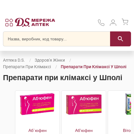
Аптека D.S.
Здоров'я Жінки
Препарати При Клімаксі
Препарати При Клімаксі У Шполі
Препарати при клімаксі у Шполі
Аб`юфен
Аб'юфен
Віток