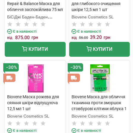
Repair & Balance Маска для
для глибокого очищення
обличчя заспокійлива 75 мл
шкіри 12,5 мл 1 шт
1 туба
БіСіДжі Баден-Баден
Biovene Cosmetics SL
Косметікс Груп Гмбх
Є в наявності
Є в наявності
39.20
875.00
грн
грн
від
від
56.00
КУПИТИ
КУПИТИ
−30%
−30%
Biovene Маска рожева для
Biovene Маска для обличчя
сяяння шкіри відлущуюча
тканинна проти зморшок
12,5 мл 1 шт
стовбурові клітини яблука 1
шт
Biovene Cosmetics SL
Biovene Cosmetics SL
Є в наявності
Є в наявності