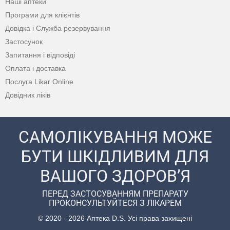
Наші аптеки
Програми для клієнтів
Довідка і Служба резервування
Застосунок
Запитання і відповіді
Оплата і доставка
Послуга Likar Online
Довідник ліків
САМОЛІКУВАННЯ МОЖЕ
БУТИ ШКІДЛИВИМ ДЛЯ
ВАШОГО ЗДОРОВ’Я
ПЕРЕД ЗАСТОСУВАННЯМ ПРЕПАРАТУ
ПРОКОНСУЛЬТУЙТЕСЯ З ЛІКАРЕМ
© 2020 - 2026 Аптека D.S. Усі права захищені