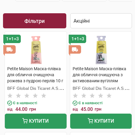
Фільтри
1+1=3
1+1=3
Petite Maison Маска-плівка
Petite Maison Маска-плівка
для обличчя очищуюча
для обличчя очищуюча з
рожева з пудрою перлів 10 г
активованим вугіллям
1 пакет
бамбуку 10 г 1 пакет
BFF Global Dis Ticaret A.S.
BFF Global Dis Ticaret A.S.
(Туреччина)
(Туреччина)
Є в наявності
Є в наявності
44.00
грн
45.00
грн
від
від
КУПИТИ
КУПИТИ