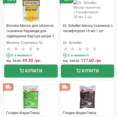
Biovene Маска для обличчя
Dr. Scheller Маска тканинна з
тканинна Кераміди для
пасифлорою 16 мл 1 шт
підвищення бар'єра шкіри 1
шт
Biovene Cosmetics SL
Dr. Scheller
Є в наявності
Є в наявності
69.30
117.60
грн
грн
від
99.00
від
168.00
КУПИТИ
КУПИТИ
Голден-Фарм Глина
Голден-Фарм Глина