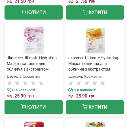
21.50
грн
21.50
грн
від
від
КУПИТИ
КУПИТИ
Jkosmec Ultimate Hydrating
Jkosmec Ultimate Hydrating
Маска тканинна для
Маска тканинна для
обличчя з екстрактом
обличчя з екстрактом
перлів 25 мл 1 шт
бджолиного маточного
Езекель Косметик
Езекель Косметик
молочка 25 мл 1 шт
Є в наявності
Є в наявності
25.90
грн
25.90
грн
від
від
КУПИТИ
КУПИТИ