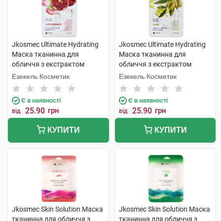
Jkosmec Ultimate Hydrating
Jkosmec Ultimate Hydrating
Маска тканинна для
Маска тканинна для
обличчя з екстрактом
обличчя з екстрактом
гранату 25 мл 1 шт
оливки 25 мл 1 шт
Езекель Косметик
Езекель Косметик
Є в наявності
Є в наявності
25.90
грн
25.90
грн
від
від
КУПИТИ
КУПИТИ
Jkosmec Skin Solution Маска
Jkosmec Skin Solution Маска
тканинна для обличчя з
тканинна для обличчя з