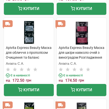
КУПИТИ
КУПИТИ
Apivita Express Beauty Маска
Apivita Express Beauty Маска
для обличчя з прополісом
для шкіри навколо очей з
Очищення та баланс
виноградом Розгладження
жирності 2х8 мл 1 шт
зморшок 2х2 мл 1 шт
Апівіта С.А.
Апівіта С.А.
Є в наявності
Є в наявності
172.50
грн
174.50
грн
від
від
КУПИТИ
КУПИТИ