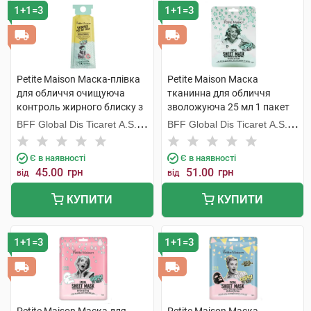
1+1=3
1+1=3
Petite Maison Маска-плівка
Petite Maison Маска
для обличчя очищуюча
тканинна для обличчя
контроль жирного блиску з
зволожуюча 25 мл 1 пакет
олією чайного дерева 10 г 1
BFF Global Dis Ticaret A.S.
BFF Global Dis Ticaret A.S.
пакет
(Туреччина)
(Туреччина)
Є в наявності
Є в наявності
45.00
грн
51.00
грн
від
від
КУПИТИ
КУПИТИ
1+1=3
1+1=3