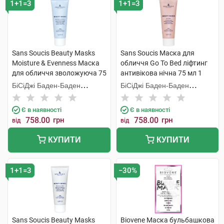
1+1=3
1+1=3
Sans Soucis Beauty Masks
Sans Soucis Маска для
Moisture & Evenness Маска
обличчя Go To Bed ліфтинг
для обличчя зволожуюча 75
антивікова нічна 75 мл 1
мл 1 туба
туба
БіСіДжі Баден-Баден
БіСіДжі Баден-Баден
Косметікс Груп Гмбх
Косметікс Груп Гмбх
Є в наявності
Є в наявності
758.00
грн
758.00
грн
від
від
КУПИТИ
КУПИТИ
1+1=3
−30%
Sans Soucis Beauty Masks
Biovene Маска бульбашкова