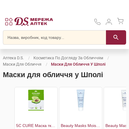
Аптека D.S.
Косметика По Догляду За Обличчям
Маски Для Обличчя
Маски Для Обличчя У Шполі
Маски для обличчя у Шполі
5C CURE Маска тканинна для обличчя з екстрактом авокадо
Beauty Masks Moisture & Evenness Маска для обличчя зволожуюча