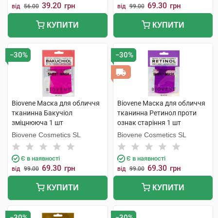
39.20
69.30
грн
грн
від
56.00
від
99.00
КУПИТИ
КУПИТИ
−30%
−30%
Biovene Маска для обличчя
Biovene Маска для обличчя
тканинна Бакучіол
тканинна Ретинол проти
зміцнююча 1 шт
ознак старіння 1 шт
Biovene Cosmetics SL
Biovene Cosmetics SL
Є в наявності
Є в наявності
69.30
69.30
грн
грн
від
99.00
від
99.00
КУПИТИ
КУПИТИ
−30%
−30%