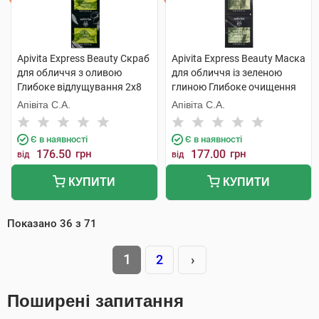
Apivita Express Beauty Скраб
Apivita Express Beauty Маска
для обличчя з оливою
для обличчя із зеленою
Глибоке відлущування 2х8
глиною Глибоке очищення
мл 1 шт
2х8 мл 1 шт
Апівіта С.А.
Апівіта С.А.
Є в наявності
Є в наявності
176.50
грн
177.00
грн
від
від
КУПИТИ
КУПИТИ
Показано
36
з
71
1
2
›
Поширені запитання