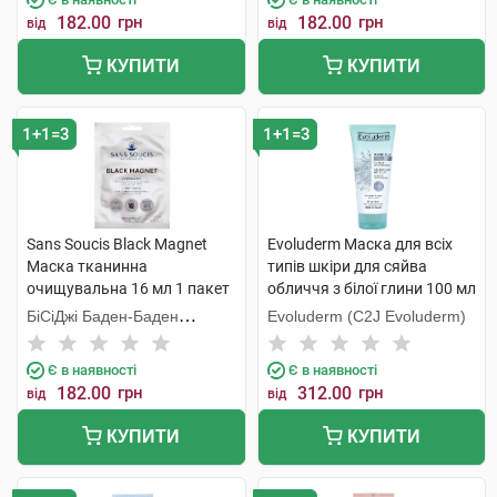
182.00
грн
182.00
грн
від
від
КУПИТИ
КУПИТИ
1+1=3
1+1=3
Sans Soucis Black Magnet
Evoluderm Маска для всіх
Маска тканинна
типів шкіри для сяйва
очищувальна 16 мл 1 пакет
обличчя з білої глини 100 мл
1 туба
БіСіДжі Баден-Баден
Evoluderm (C2J Evoluderm)
Косметікс Груп Гмбх
Є в наявності
Є в наявності
182.00
грн
312.00
грн
від
від
КУПИТИ
КУПИТИ