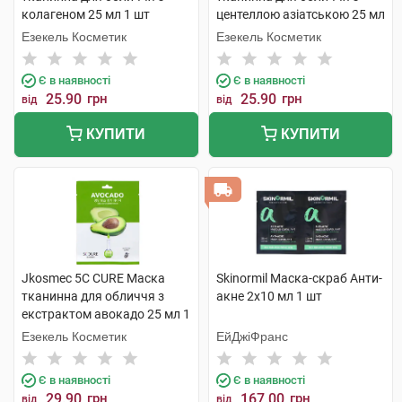
колагеном 25 мл 1 шт
центеллою азіатською 25 мл
1 шт
Езекель Косметик
Езекель Косметик
Є в наявності
Є в наявності
25.90
грн
25.90
грн
від
від
КУПИТИ
КУПИТИ
Jkosmec 5C CURE Маска
Skinormil Маска-скраб Анти-
тканинна для обличчя з
акне 2х10 мл 1 шт
екстрактом авокадо 25 мл 1
шт
Езекель Косметик
ЕйДжіФранс
Є в наявності
Є в наявності
29.90
грн
167.00
грн
від
від