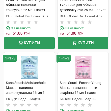
Petite Maison Маска для
Petite Maison Маска
обличчя тканинна
тканинна для обличчя
тонізуюча 25 мл 1 пакет
детоксикуюча 25 мл 1 пакет
BFF Global Dis Ticaret A.S.
BFF Global Dis Ticaret A.S.
(Туреччина)
(Туреччина)
Є в наявності
Є в наявності
51.00
грн
51.00
грн
від
від
КУПИТИ
КУПИТИ
1+1=3
1+1=3
Sans Soucis Moistureholic
Sans Soucis Forever Young
Маска тканинна
Маска тканинна проти
зволожувальна 16 мл 1
старіння 16 мл 1 пакет
пакет
БіСіДжі Баден-Баден
БіСіДжі Баден-Баден
Косметікс Груп Гмбх
Косметікс Груп Гмбх
Є в наявності
Є в наявності