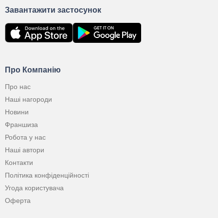
Завантажити застосунок
Про Компанію
Про нас
Наші нагороди
Новини
Франшиза
Робота у нас
Наші автори
Контакти
Політика конфіденційності
Угода користувача
Оферта