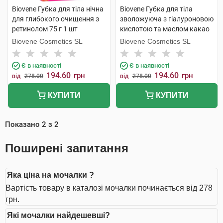
Biovene Губка для тіла нічна
Biovene Губка для тіла
для глибокого очищення з
зволожуюча з гіалуроновою
ретинолом 75 г 1 шт
кислотою та маслом какао
75 г 1 шт
Biovene Cosmetics SL
Biovene Cosmetics SL
Є в наявності
Є в наявності
194.60
194.60
грн
грн
від
278.00
від
278.00
КУПИТИ
КУПИТИ
Показано
2
з
2
Поширені запитання
Яка ціна на мочалки ?
Вартість товару в каталозі мочалки починається від 278
грн.
Які мочалки найдешевші?