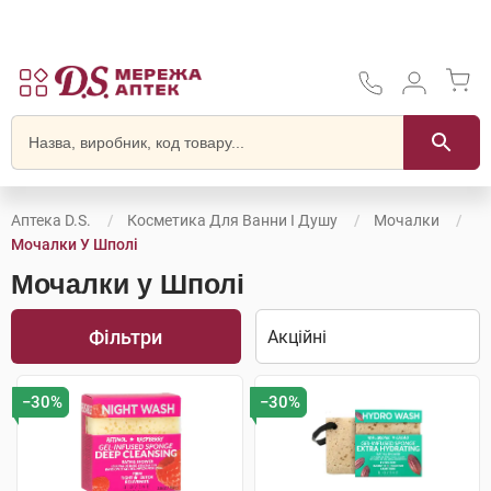
Аптека D.S.
Косметика Для Ванни І Душу
Мочалки
Мочалки У Шполі
Мочалки у Шполі
Фільтри
−30%
−30%