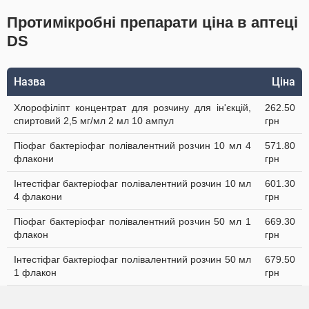
Протимікробні препарати ціна в аптеці
DS
Назва
Ціна
Хлорофіліпт концентрат для розчину для ін'єкцій,
262.50
спиртовий 2,5 мг/мл 2 мл 10 ампул
грн
Піофаг бактеріофаг полівалентний розчин 10 мл 4
571.80
флакони
грн
Інтестіфаг бактеріофаг полівалентний розчин 10 мл
601.30
4 флакони
грн
Піофаг бактеріофаг полівалентний розчин 50 мл 1
669.30
флакон
грн
Інтестіфаг бактеріофаг полівалентний розчин 50 мл
679.50
1 флакон
грн