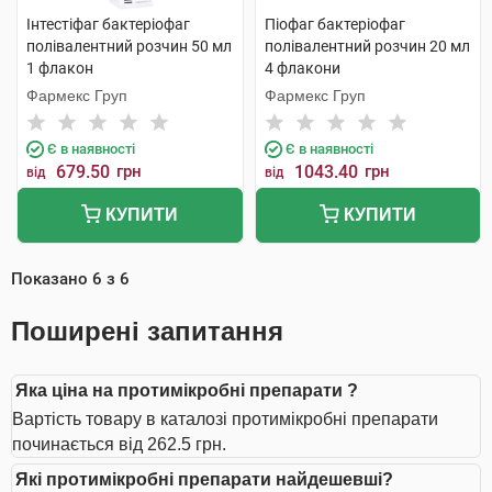
Інтестіфаг бактеріофаг
Піофаг бактеріофаг
полівалентний розчин 50 мл
полівалентний розчин 20 мл
1 флакон
4 флакони
Фармекс Груп
Фармекс Груп
Є в наявності
Є в наявності
679.50
грн
1043.40
грн
від
від
КУПИТИ
КУПИТИ
Показано
6
з
6
Поширені запитання
Яка ціна на протимікробні препарати ?
Вартість товару в каталозі протимікробні препарати
починається від 262.5 грн.
Які протимікробні препарати найдешевші?