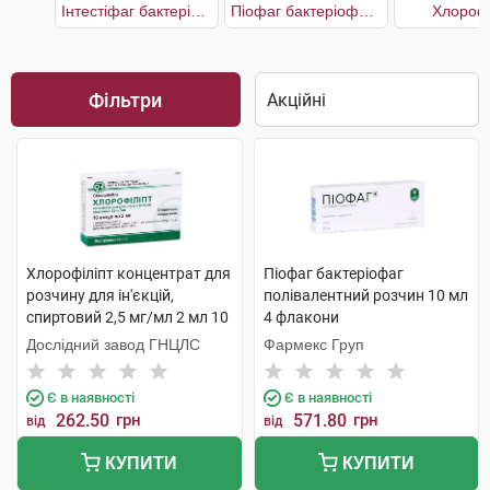
Інтестіфаг бактеріофаг полівалентний
Піофаг бактеріофаг полівалентний
Хлорофі
Фільтри
Хлорофіліпт концентрат для
Піофаг бактеріофаг
розчину для ін'єкцій,
полівалентний розчин 10 мл
спиртовий 2,5 мг/мл 2 мл 10
4 флакони
ампул
Дослідний завод ГНЦЛС
Фармекс Груп
Є в наявності
Є в наявності
262.50
грн
571.80
грн
від
від
КУПИТИ
КУПИТИ