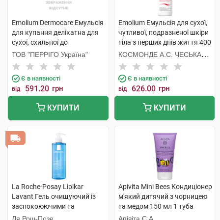
Emolium Dermocare Емульсія
Emolium Емульсія для сухої,
для купання делікатна для
чутливої, подразненої шкіри
сухої, схильної до
тіла з перших днів життя 400
подразнень шкіри 200 мл 1
мл 1 флакон
ТОВ "ПЕРРІГО Україна"
КОСМОНДЕ А.С. ЧЕСЬКА
флакон
РЕСПУБЛІКА
Є в наявності
Є в наявності
591.20
грн
626.00
грн
від
від
КУПИТИ
КУПИТИ
La Roche-Posay Lipikar
Apivita Mini Bees Кондиціонер
Lavant Гель очищуючий із
м'який дитячий з чорницею
заспокоюючими та
та медом 150 мл 1 туба
захисними властивостями
Ля Рош-Позе
Апівіта С.А.