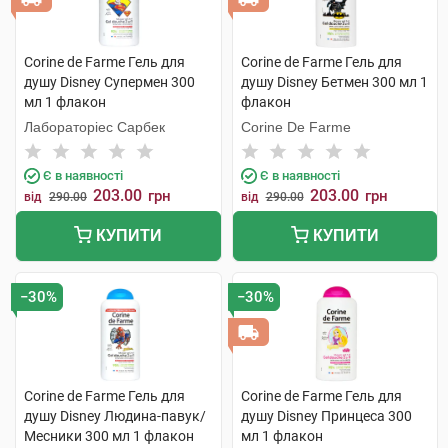
Corine de Farme Гель для
Corine de Farme Гель для
душу Disney Супермен 300
душу Disney Бетмен 300 мл 1
мл 1 флакон
флакон
Лабораторіес Сарбек
Corine De Farme
Є в наявності
Є в наявності
203.00
203.00
грн
грн
від
290.00
від
290.00
КУПИТИ
КУПИТИ
−30%
−30%
Corine de Farme Гель для
Corine de Farme Гель для
душу Disney Людина-павук/
душу Disney Принцеса 300
Месники 300 мл 1 флакон
мл 1 флакон