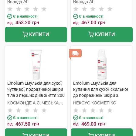
200 мл 1 флакон
Веледа АГ
Веледа АГ
Є в наявності
Є в наявності
453.20
грн
467.00
грн
від
від
КУПИТИ
КУПИТИ
Emolium Емульсія для сухої,
Emolium Емульсія для
чутливої, подразненої шкіри
купання для сухої, схильної
тіла з перших днів життя 200
до подразнень шкіри з
мл 1 туба
перших днів життя 200 мл 1
КОСМОНДЕ А.С. ЧЕСЬКА
НЕКСУС КОСМЕТІКС
флакон
РЕСПУБЛІКА
Є в наявності
Є в наявності
467.50
грн
469.00
грн
від
від
КУПИТИ
КУПИТИ