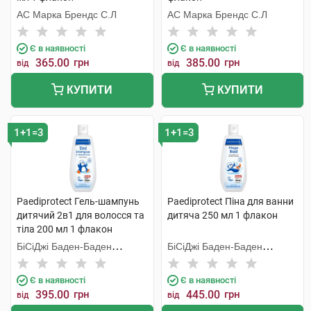
АС Марка Брендс С.Л
АС Марка Брендс С.Л
Є в наявності
Є в наявності
365.00
грн
385.00
грн
від
від
КУПИТИ
КУПИТИ
1+1=3
1+1=3
Paediprotect Гель-шампунь
Paediprotect Піна для ванни
дитячий 2в1 для волосся та
дитяча 250 мл 1 флакон
тіла 200 мл 1 флакон
БіСіДжі Баден-Баден
БіСіДжі Баден-Баден
Косметікс Груп Гмбх
Косметікс Груп Гмбх
Є в наявності
Є в наявності
395.00
грн
445.00
грн
від
від