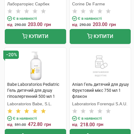
Лабораторіес Сарбек
Corine De Farme
Є в наявності
Є в наявності
203.00
203.00
грн
грн
від
290.00
від
290.00
КУПИТИ
КУПИТИ
−20%
Babe Laboratorios Pediatric
Anian Гель дитячий для душу
Гель дитячий для душу
Фруктовий мікс 750 мл 1
гіпоалергенний 500 мл 1
флакон
флакон
Laboratorios Babe, S.L.
Laboratorios Forenqui S.A.U.
Є в наявності
Є в наявності
472.80
грн
218.00
грн
від
591.00
від