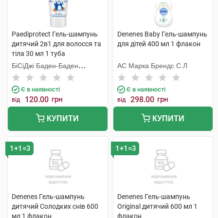
Paediprotect Гель-шампунь
Denenes Baby Гель-шампунь
дитячий 2в1 для волосся та
для дітей 400 мл 1 флакон
тіла 30 мл 1 туба
БіСіДжі Баден-Баден
АС Марка Брендс С.Л
Косметікс Груп Гмбх
Є в наявності
Є в наявності
120.00
грн
298.00
грн
від
від
КУПИТИ
КУПИТИ
1+1=3
1+1=3
Denenes Гель-шампунь
Denenes Гель-шампунь
дитячий Солодких снів 600
Original дитячий 600 мл 1
мл 1 флакон
флакон