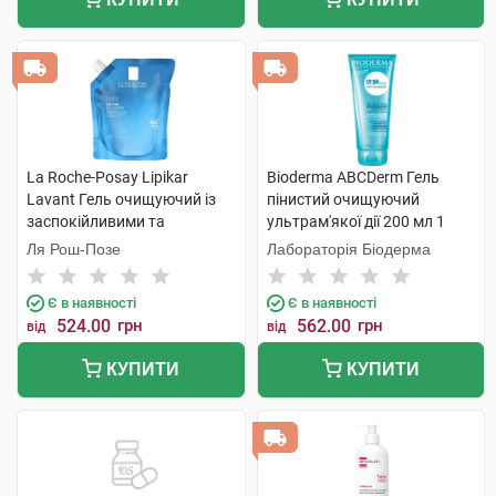
La Roche-Posay Lipikar
Bioderma ABCDerm Гель
Lavant Гель очищуючий із
пінистий очищуючий
заспокійливими та
ультрам'якої дії 200 мл 1
захисними властивостями
туба
Ля Рош-Позе
Лабораторія Біодерма
400 мл 1 пакет
Є в наявності
Є в наявності
524.00
грн
562.00
грн
від
від
КУПИТИ
КУПИТИ