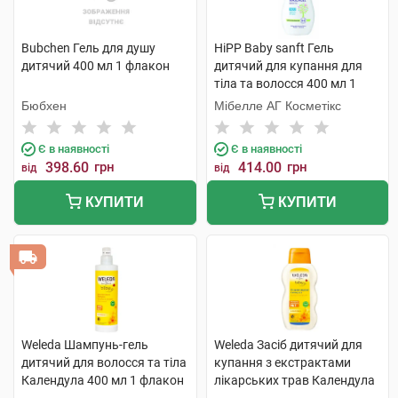
Bubchen Гель для душу
HiPP Baby sanft Гель
дитячий 400 мл 1 флакон
дитячий для купання для
тіла та волосся 400 мл 1
флакон
Бюбхен
Мібелле АГ Косметікс
Є в наявності
Є в наявності
398.60
грн
414.00
грн
від
від
КУПИТИ
КУПИТИ
Weleda Шампунь-гель
Weleda Засіб дитячий для
дитячий для волосся та тіла
купання з екстрактами
Календула 400 мл 1 флакон
лікарських трав Календула