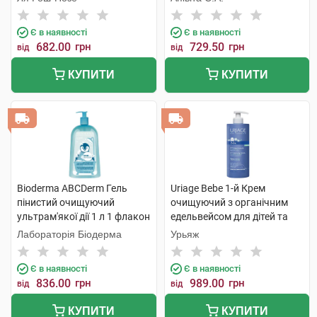
400 мл 1 флакон
Є в наявності
Є в наявності
682.00
грн
729.50
грн
від
від
КУПИТИ
КУПИТИ
Bioderma ABCDerm Гель
Uriage Bebe 1-й Крем
пінистий очищуючий
очищуючий з органічним
ультрам'якої дії 1 л 1 флакон
едельвейсом для дітей та
немовлят 500 мл 1 флакон
Лабораторія Біодерма
Урьяж
Є в наявності
Є в наявності
836.00
грн
989.00
грн
від
від
КУПИТИ
КУПИТИ