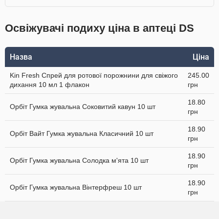
Освіжувачі подиху ціна в аптеці DS
Назва
Ціна
Kin Fresh Спрей для ротової порожнини для свіжого
245.00
дихання 10 мл 1 флакон
грн
18.80
Орбіт Гумка жувальна Соковитий кавун 10 шт
грн
18.90
Орбіт Вайт Гумка жувальна Класичний 10 шт
грн
18.90
Орбіт Гумка жувальна Солодка м'ята 10 шт
грн
18.90
Орбіт Гумка жувальна Вінтерфреш 10 шт
грн