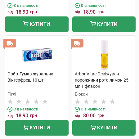
Є в наявності
Є в наявності
18.90
грн
18.90
грн
від
від
КУПИТИ
КУПИТИ
Орбіт Гумка жувальна
Arbor Vitae Освіжувач
Вінтерфреш 10 шт
порожнини рота лимон 25
мл 1 флакон
Ріглі
Біокон
Є в наявності
Є в наявності
18.90
грн
80.00
грн
від
від
КУПИТИ
КУПИТИ