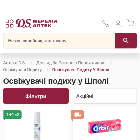
Аптека D.S.
Догляд За Ротовою Порожниною
Освіжувачі Подиху
Освіжувачі Подиху У Шполі
Освіжувачі подиху у Шполі
Фільтри
1+1=3