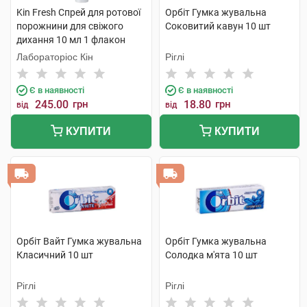
Kin Fresh Спрей для ротової
Орбіт Гумка жувальна
порожнини для свіжого
Соковитий кавун 10 шт
дихання 10 мл 1 флакон
Лабораторіос Кін
Ріглі
Є в наявності
Є в наявності
245.00
грн
18.80
грн
від
від
КУПИТИ
КУПИТИ
Орбіт Вайт Гумка жувальна
Орбіт Гумка жувальна
Класичний 10 шт
Солодка м'ята 10 шт
Ріглі
Ріглі