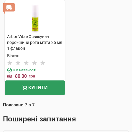
Arbor Vitae Освіжувач
порожнини рота м'ята 25 мл
1 флакон
Біокон
Є в наявності
80.00
грн
від
КУПИТИ
Показано
7
з
7
Поширені запитання