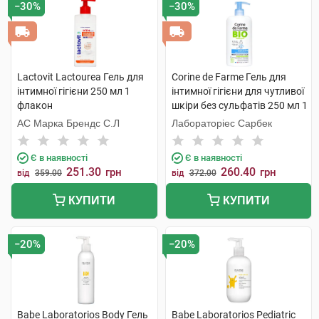
−30%
−30%
Lactovit Lactourea Гель для
Corine de Farme Гель для
інтимної гігієни 250 мл 1
інтимної гігієни для чутливої
флакон
шкіри без сульфатів 250 мл 1
флакон
АС Марка Брендс С.Л
Лабораторіес Сарбек
Є в наявності
Є в наявності
251.30
260.40
грн
грн
від
359.00
від
372.00
КУПИТИ
КУПИТИ
−20%
−20%
Babe Laboratorios Body Гель
Babe Laboratorios Pediatric