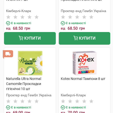
Кімберлі-Кларк
Проктер енд Гембл Україна
Є в наявності
Є в наявності
68.50
грн
68.50
грн
від
від
КУПИТИ
КУПИТИ
Naturella Ultra Normal
Kotex Normal Тампони 8 шт
Camomile Прокладки
гігієнічні 10 шт
Проктер енд Гембл Україна
Кімберлі-Кларк
Є в наявності
Є в наявності
69.00
грн
70.00
грн
від
від