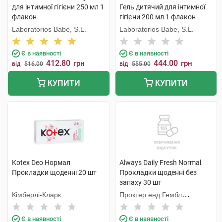
для інтимної гігієни 250 мл 1
Гель дитячий для інтимної
флакон
гігієни 200 мл 1 флакон
Laboratorios Babe, S.L.
Laboratorios Babe, S.L.
Є в наявності
Є в наявності
412.80
444.00
грн
грн
від
516.00
від
555.00
КУПИТИ
КУПИТИ
Kotex Deo Нормал
Always Daily Fresh Normal
Прокладки щоденні 20 шт
Прокладки щоденні без
запаху 30 шт
Кімберлі-Кларк
Проктер енд Гембл
Мануфекчурінг
Є в наявності
Є в наявності