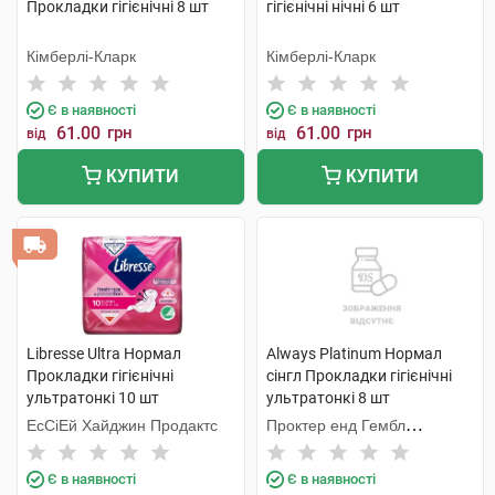
Прокладки гігієнічні 8 шт
гігієнічні нічні 6 шт
Кімберлі-Кларк
Кімберлі-Кларк
Є в наявності
Є в наявності
61.00
грн
61.00
грн
від
від
КУПИТИ
КУПИТИ
Libresse Ultra Нормал
Always Platinum Нормал
Прокладки гігієнічні
сінгл Прокладки гігієнічні
ультратонкі 10 шт
ультратонкі 8 шт
ЕсСіЕй Хайджин Продактс
Проктер енд Гембл
Мануфекчурінг
Є в наявності
Є в наявності