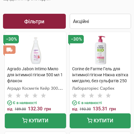
Фільтри
−30%
−30%
Agrado Jabon Intimo Мило
Corine de Farme Гель для
для інтимної гігієни 500 мл 1
інтимної гігієни Ніжна квітка
флакон
мигдалю, без сульфатів 250
мл 1 флакон
Аградо Косметік Кейр 3000
Лабораторіес Сарбек
С.Л.У.
Є в наявності
Є в наявності
132.30
135.31
грн
грн
від
189.00
від
193.30
КУПИТИ
КУПИТИ