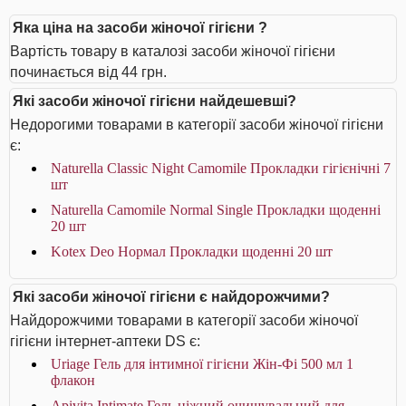
Яка ціна на засоби жіночої гігієни ?
Вартість товару в каталозі засоби жіночої гігієни
починається від 44 грн.
Які засоби жіночої гігієни найдешевші?
Недорогими товарами в категорії засоби жіночої гігієни
є:
Naturella Classic Night Camomile Прокладки гігієнічні 7
шт
Naturella Camomile Normal Single Прокладки щоденнi
20 шт
Kotex Deo Нормал Прокладки щоденні 20 шт
Які засоби жіночої гігієни є найдорожчими?
Найдорожчими товарами в категорії засоби жіночої
гігієни інтернет-аптеки DS є:
Uriage Гель для інтимної гігієни Жін-Фі 500 мл 1
флакон
Apivita Intimate Гель ніжний очищувальний для