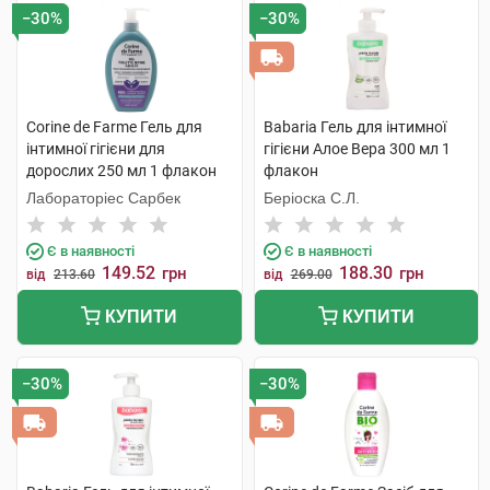
−30%
−30%
Corine de Farme Гель для
Babaria Гель для інтимної
інтимної гігієни для
гігієни Алое Вера 300 мл 1
дорослих 250 мл 1 флакон
флакон
Лабораторіес Сарбек
Беріоска С.Л.
Є в наявності
Є в наявності
149.52
188.30
грн
грн
від
213.60
від
269.00
КУПИТИ
КУПИТИ
−30%
−30%