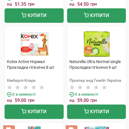
51.35
грн
54.50
грн
від
від
КУПИТИ
КУПИТИ
Kotex Active Нормал
Naturella Ultra Normal single
Прокладки гігієнічні 8 шт
Прокладки гігієнічні 9 шт
Кімберлі-Кларк
Проктер енд Гембл Україна
Є в наявності
Є в наявності
59.00
грн
59.00
грн
від
від
КУПИТИ
КУПИТИ