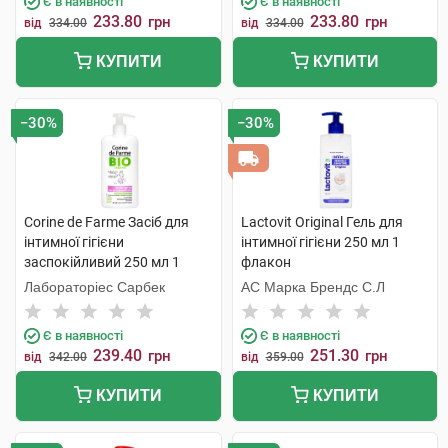
Є в наявності
Є в наявності
233.80
233.80
грн
грн
від
334.00
від
334.00
КУПИТИ
КУПИТИ
−30%
−30%
Corine de Farme Засіб для
Lactovit Original Гель для
інтимної гігієни
інтимної гігієни 250 мл 1
заспокійливий 250 мл 1
флакон
флакон
Лабораторіес Сарбек
АС Марка Брендс С.Л
Є в наявності
Є в наявності
239.40
251.30
грн
грн
від
342.00
від
359.00
КУПИТИ
КУПИТИ