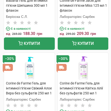
Babaria Гель для інтимної
Corine de Farme Засіб для
гігієни Шипшина 300 мл 1
інтимної гігієни Miss 125 мл 1
флакон
флакон
Беріоска С.Л.
Лабораторіес Сарбек
Є в наявності
Є в наявності
188.30
209.30
грн
грн
від
269.00
від
299.00
КУПИТИ
КУПИТИ
−30%
−30%
Corine de Farme Гель для
Corine de Farme Гель для
інтимної гігієни Свіжий Алое
інтимної гігієни Квітка лілії
Вера без сульфатів 250 мл 1
без сульфатів 250 мл 1
флакон
флакон
Лабораторіес Сарбек
Лабораторіес Сарбек