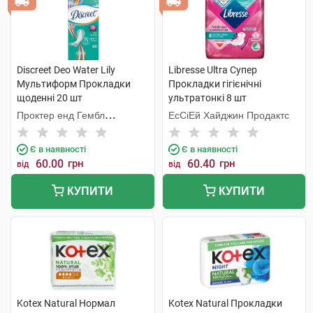
Discreet Deo Water Lily
Libresse Ultra Супер
Мультиформ Прокладки
Прокладки гігієнічні
щоденні 20 шт
ультратонкі 8 шт
Проктер енд Гембл
ЕсСіЕй Хайджин Продактс
Мануфекчурінг
Є в наявності
Є в наявності
60.00
грн
60.40
грн
від
від
КУПИТИ
КУПИТИ
Kotex Natural Нормал
Kotex Natural Прокладки