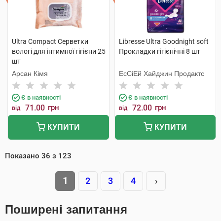
Ultra Compact Серветки
Libresse Ultra Goodnight soft
вологі для інтимної гігієни 25
Прокладки гігієнічні 8 шт
шт
Арсан Кімя
ЕсСіЕй Хайджин Продактс
Є в наявності
Є в наявності
71.00
грн
72.00
грн
від
від
КУПИТИ
КУПИТИ
Показано
36
з
123
1
2
3
4
›
Поширені запитання