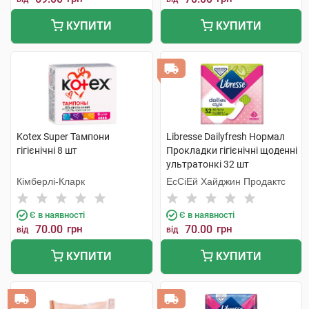
КУПИТИ
КУПИТИ
Kotex Super Тампони
Libresse Dailyfresh Нормал
гігієнічні 8 шт
Прокладки гігієнічні щоденні
ультратонкі 32 шт
Кімберлі-Кларк
ЕсСіЕй Хайджин Продактс
Є в наявності
Є в наявності
70.00
грн
70.00
грн
від
від
КУПИТИ
КУПИТИ