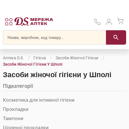
Аптека D.S.
Гігієна
Засоби Жіночої Гігієни
Засоби Жіночої Гігієни У Шполі
Засоби жіночої гігієни у Шполі
Підкатегорії
Косметика для інтимної гігієни
Прокладки
Тампони
Щоденні прокладки