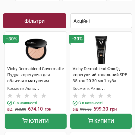
Фільтри
−30%
−30%
Vichy Dermablend Covermatte
Vichy Dermablend Флюїд
Пудра корегуюча для
корегуючий тональний SPF-
обличчя з матуючим
35 тон 20 30 мл 1 туба
ефектом SPF-25 відтінок
Косметік Актів
Косметік Актів
№25 9,5 г 1 шт
Інтернаціональ
Інтернаціональ
Є в наявності
Є в наявності
674.10
699.30
грн
грн
від
963.00
від
999.00
КУПИТИ
КУПИТИ