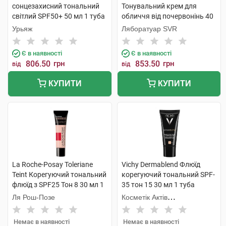
сонцезахисний тональний
Тонувальний крем для
світлий SPF50+ 50 мл 1 туба
обличчя від почервонінь 40
мл 1 флакон
Урьяж
Ляборатуар SVR
Є в наявності
Є в наявності
806.50
грн
853.50
грн
від
від
КУПИТИ
КУПИТИ
La Roche-Posay Toleriane
Vichy Dermablend Флюїд
Teint Корегуючий тональний
корегуючий тональний SPF-
флюїд з SPF25 Тон 8 30 мл 1
35 тон 15 30 мл 1 туба
туба
Ля Рош-Позе
Косметік Актів
Інтернаціональ
Немає в наявності
Немає в наявності