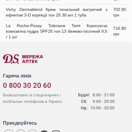
Vichy Dermablend Крем тональний матуючий з
702.80
ефектом 3-D корекції тон 25 30 мл 1 туба
грн
La Roche-Posay Toleriane Teint Корегуюча
716.80
компактна пудра SPF25 тон 13 бежево-пісочний 9,5
грн
г 1 шт
Гаряча лінія
0 800 30 20 60
Безкоштовно зі стаціонарних і
Будні:
8:00 - 21:00
мобільних телефонів в Україні
Сб:
9:00 - 20:00
Нд:
10:00 - 20:00
Приєднуйтесь