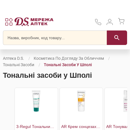
Аптека D.S.
Косметика По Догляду За Обличчям
Тональні Засоби
Тональні Засоби У Шполі
Тональні засоби у Шполі
3-Regul Тональний універсальний догляд SPF30
AR Крем сонцезахисний тональний SPF50+