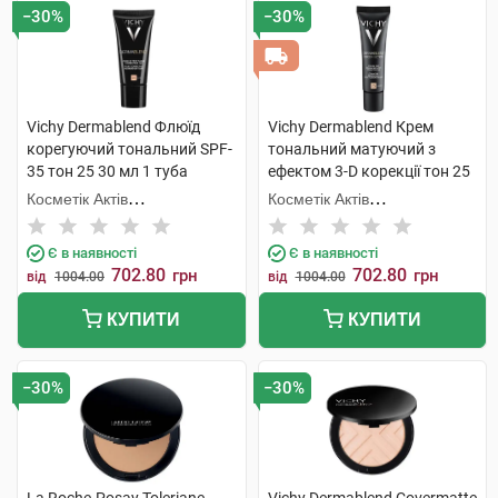
−30%
−30%
Vichy Dermablend Флюїд
Vichy Dermablend Крем
корегуючий тональний SPF-
тональний матуючий з
35 тон 25 30 мл 1 туба
ефектом 3-D корекції тон 25
30 мл 1 туба
Косметік Актів
Косметік Актів
Інтернаціональ
Інтернаціональ
Є в наявності
Є в наявності
702.80
702.80
грн
грн
від
1004.00
від
1004.00
КУПИТИ
КУПИТИ
−30%
−30%