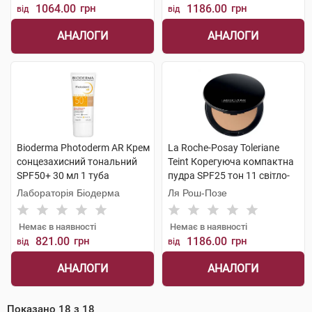
1064.00
грн
1186.00
грн
від
від
АНАЛОГИ
АНАЛОГИ
Bioderma Photoderm AR Крем
La Roche-Posay Toleriane
сонцезахисний тональний
Teint Корегуюча компактна
SPF50+ 30 мл 1 туба
пудра SPF25 тон 11 світло-
бежевий 9,5 г 1 шт
Лабораторія Біодерма
Ля Рош-Позе
Немає в наявності
Немає в наявності
821.00
грн
1186.00
грн
від
від
АНАЛОГИ
АНАЛОГИ
Показано
18
з
18