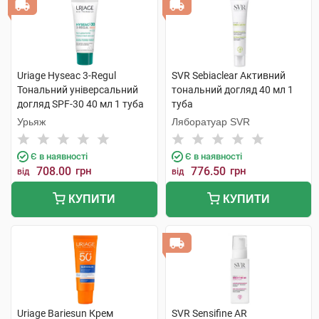
Uriage Hyseac 3-Regul
SVR Sebiaclear Активний
Тональний універсальний
тональний догляд 40 мл 1
догляд SPF-30 40 мл 1 туба
туба
Урьяж
Ляборатуар SVR
Є в наявності
Є в наявності
708.00
грн
776.50
грн
від
від
КУПИТИ
КУПИТИ
Uriage Bariesun Крем
SVR Sensifine AR