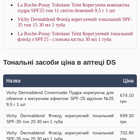
La Roche-Posay Toleriane Teint Корегуюча компактна
пудра SPF25 тон 11 світло-бежевий 9,5 г 1 шт
Vichy Dermablend Флюїд корегуючий тональний SPF-
35 тон 15 30 мл 1 туба
La Roche-Posay Toleriane Teint Корегуючий тональний
флюїд з SPF25 - слонова кістка 30 мл 1 туба
Тональні засоби ціна в аптеці DS
Назва
Ціна
Vichy Dermablend Covermatte Пудра корегуюча для
674.10
обличчя з матуючим ефектом SPF-25 відтінок №25
грн
9,5 г 1 шт
Vichy Dermablend Флюїд корегуючий тональний
699.30
SPF-35 тон 20 30 мл 1 туба
грн
Vichy Dermablend Флюїд корегуючий тональний
702.80
SPF-35 тон 25 30 мл 1 туба
грн