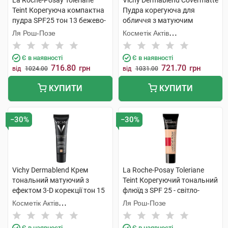
La Roche-Posay Toleriane
Vichy Dermablend Covermatte
Teint Корегуюча компактна
Пудра корегуюча для
пудра SPF25 тон 13 бежево-
обличчя з матуючим
пісочний 9,5 г 1 шт
ефектом SPF-25 відтінок
Ля Рош-Позе
Косметік Актів
№15 9,5 г 1 шт
Інтернаціональ
Є в наявності
Є в наявності
716.80
721.70
грн
грн
від
1024.00
від
1031.00
КУПИТИ
КУПИТИ
−30%
−30%
Vichy Dermablend Крем
La Roche-Posay Toleriane
тональний матуючий з
Teint Корегуючий тональний
ефектом 3-D корекції тон 15
флюїд з SPF 25 - світло-
30 мл 1 туба
бежевий 30 мл 1 туба
Косметік Актів
Ля Рош-Позе
Інтернаціональ
Є в наявності
Є в наявності