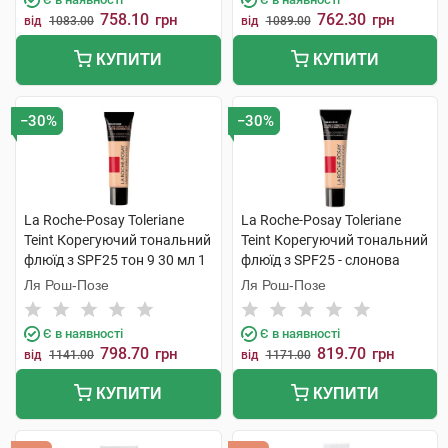
758.10
762.30
грн
грн
від
1083.00
від
1089.00
КУПИТИ
КУПИТИ
−30%
−30%
La Roche-Posay Toleriane
La Roche-Posay Toleriane
Teint Корегуючий тональний
Teint Корегуючий тональний
флюїд з SPF25 тон 9 30 мл 1
флюїд з SPF25 - слонова
туба
кістка 30 мл 1 туба
Ля Рош-Позе
Ля Рош-Позе
Є в наявності
Є в наявності
798.70
819.70
грн
грн
від
1141.00
від
1171.00
КУПИТИ
КУПИТИ