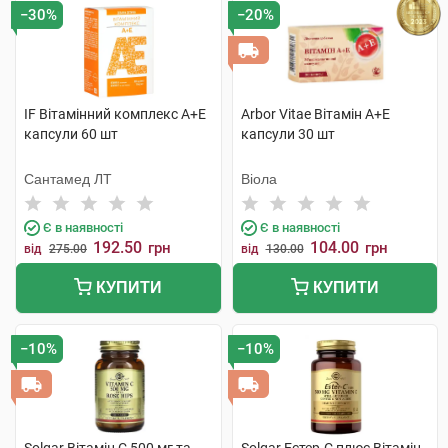
−30%
−20%
IF Вітамінний комплекс А+Е
Arbor Vitae Вітамін A+Е
капсули 60 шт
капсули 30 шт
Сантамед ЛТ
Віола
Є в наявності
Є в наявності
192.50
104.00
грн
грн
від
275.00
від
130.00
КУПИТИ
КУПИТИ
−10%
−10%