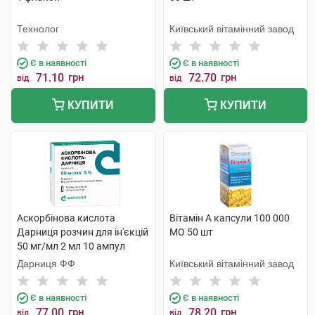
Технолог
Київський вітамінний завод
Є в наявності
Є в наявності
71.10
грн
72.70
грн
від
від
КУПИТИ
КУПИТИ
Аскорбінова кислота
Вітамін A капсули 100 000
Дарниця розчин для ін'єкцій
МО 50 шт
50 мг/мл 2 мл 10 ампул
Дарниця ФФ
Київський вітамінний завод
Є в наявності
Є в наявності
77.00
грн
78.20
грн
від
від