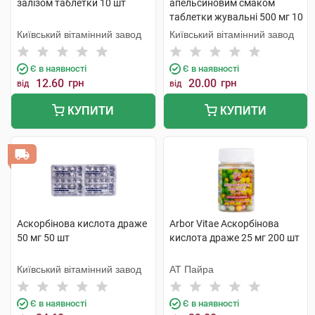
залізом таблетки 10 шт
апельсиновим смаком
таблетки жувальні 500 мг 10
шт
Київський вітамінний завод
Київський вітамінний завод
Є в наявності
Є в наявності
12.60
грн
20.00
грн
від
від
КУПИТИ
КУПИТИ
Аскорбінова кислота драже
Arbor Vitae Аскорбінова
50 мг 50 шт
кислота драже 25 мг 200 шт
Київський вітамінний завод
АТ Пайра
Є в наявності
Є в наявності