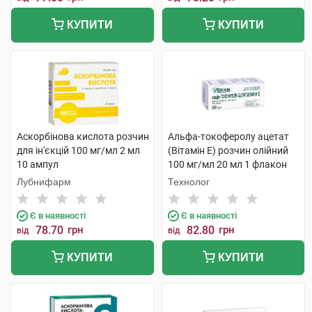
КУПИТИ
КУПИТИ
Аскорбінова кислота розчин
Альфа-токоферолу ацетат
для ін'єкцій 100 мг/мл 2 мл
(Вітамін E) розчин олійний
10 ампул
100 мг/мл 20 мл 1 флакон
Лубнифарм
Технолог
Є в наявності
Є в наявності
78.70
грн
82.80
грн
від
від
КУПИТИ
КУПИТИ