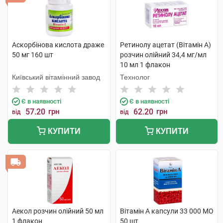
Аскорбінова кислота драже
Ретинолу ацетат (Вітамін A)
50 мг 160 шт
розчин олійний 34,4 мг/мл
10 мл 1 флакон
Київський вітамінний завод
Технолог
Є в наявності
Є в наявності
57.20
грн
62.20
грн
від
від
КУПИТИ
КУПИТИ
Аекол розчин олійний 50 мл
Вітамін A капсули 33 000 МО
1 флакон
50 шт