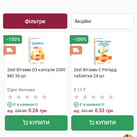
Фільтри
−100%
−100%
Zest Вітамін D3 капсули 2000
Zest Вітамін C Ретард
МО 30 шт
таблетки 24 шт
Сіріо Хелскеа
С.І.І.Т.
Є в наявності
Є в наявності
0.24
0.33
грн
грн
від
235.00
від
331.60
КУПИТИ
КУПИТИ