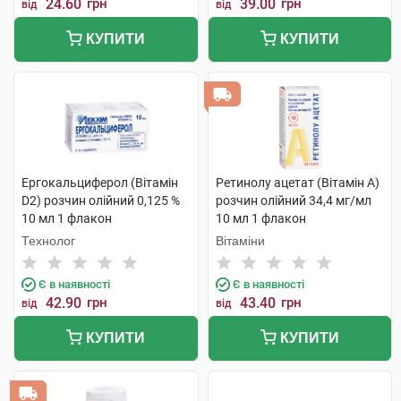
24.60
грн
39.00
грн
від
від
КУПИТИ
КУПИТИ
Ергокальциферол (Вітамін
Ретинолу ацетат (Вітамін A)
D2) розчин олійний 0,125 %
розчин олійний 34,4 мг/мл
10 мл 1 флакон
10 мл 1 флакон
Технолог
Вітаміни
Є в наявності
Є в наявності
42.90
грн
43.40
грн
від
від
КУПИТИ
КУПИТИ