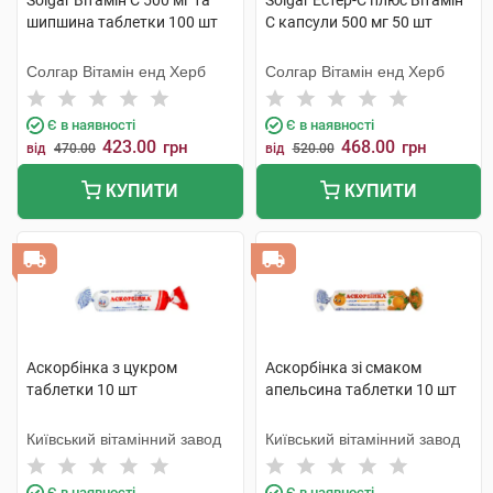
Solgar Вітамін C 500 мг та
Solgar Естер-С плюс Вітамін
шипшина таблетки 100 шт
С капсули 500 мг 50 шт
Солгар Вітамін енд Херб
Солгар Вітамін енд Херб
Є в наявності
Є в наявності
423.00
468.00
грн
грн
від
470.00
від
520.00
КУПИТИ
КУПИТИ
Аскорбінка з цукром
Аскорбінка зі смаком
таблетки 10 шт
апельсина таблетки 10 шт
Київський вітамінний завод
Київський вітамінний завод
Є в наявності
Є в наявності