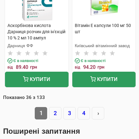
Аскорбінова кислота
Вітамін E капсули 100 мг 50
Дарниця розчин для ін'єкцій
шт
10 % 2 мл 10 ампул
Дарниця ФФ
Київський вітамінний завод
Є в наявності
Є в наявності
89.40
грн
94.20
грн
від
від
КУПИТИ
КУПИТИ
Показано
36
з
133
1
2
3
4
›
Поширені запитання