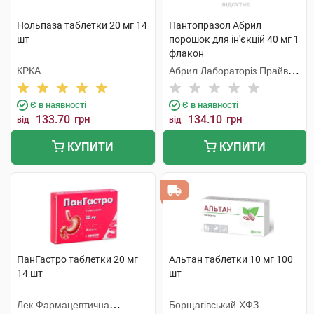
Нольпаза таблетки 20 мг 14
Пантопразол Абрил
шт
порошок для ін'єкцій 40 мг 1
флакон
КРКА
Абрил Лабораторіз Прайвет
Лімітед
Є в наявності
Є в наявності
133.70
грн
134.10
грн
від
від
КУПИТИ
КУПИТИ
ПанГастро таблетки 20 мг
Альтан таблетки 10 мг 100
14 шт
шт
Лек Фармацевтична
Борщагівський ХФЗ