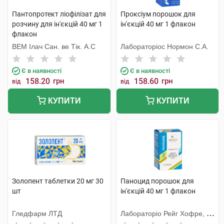
Пантопротект ліофілізат для
Проксіум порошок для
розчину для ін'єкцій 40 мг 1
ін'єкцій 40 мг 1 флакон
флакон
ВЕМ Ілач Сан. ве Тік. А.С
Лабораторіос Нормон С.А.
Є в наявності
Є в наявності
158.20
грн
158.60
грн
від
від
КУПИТИ
КУПИТИ
Золопент таблетки 20 мг 30
Паноцид порошок для
шт
ін'єкцій 40 мг 1 флакон
Гледфарм ЛТД
Лабораторіо Рейг Хофре, С.
А.