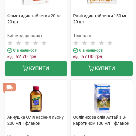
Фамотидин таблетки 20 мг
Ранітидин таблетки 150 мг
20 шт
20 шт
Київмедпрепарат
Технолог
Є в наявності
Є в наявності
52.70
грн
57.00
грн
від
від
КУПИТИ
КУПИТИ
Аннушка Олія насіння льону
Обліпихова олія Алтай з B-
200 мл 1 флакон
каротином 100 мл 1 флакон