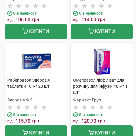
Є в наявності
Є в наявності
106.00
грн
114.00
грн
від
від
КУПИТИ
КУПИТИ
Рабепразол Здоров'я
Омепразол ліофілізат для
таблетки 10 мг 20 шт
розчину для інфузій 40 мг 1
шт
Здоров'я ФК
Фармекс Груп
Є в наявності
Є в наявності
115.70
грн
120.70
грн
від
від
КУПИТИ
КУПИТИ