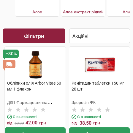
Алое
Алое екстракт рідкий
Альт
Фільтри
−30%
Обліпихи олія Arbor Vitae 50
Ранітидин таблетки 150 мг
мл 1 флакон
20 шт
ДКП Фармацевтична
Здоров'я ФК
фабрика
Є в наявності
Є в наявності
42.00
грн
38.50
грн
від
60.00
від