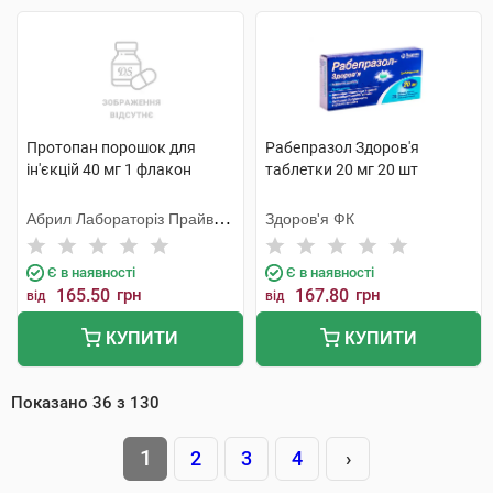
Протопан порошок для
Рабепразол Здоров'я
ін'єкцій 40 мг 1 флакон
таблетки 20 мг 20 шт
Абрил Лабораторіз Прайвет
Здоров'я ФК
Лімітед
Є в наявності
Є в наявності
165.50
грн
167.80
грн
від
від
КУПИТИ
КУПИТИ
Показано
36
з
130
1
2
3
4
›