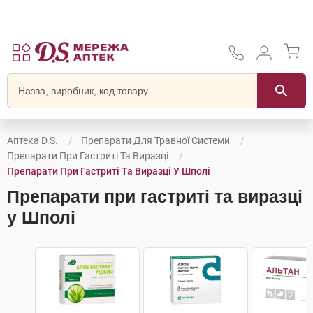
Аптека D.S.
Препарати Для Травної Системи
Препарати При Гастриті Та Виразці
Препарати При Гастриті Та Виразці У Шполі
Препарати при гастриті та виразці
у Шполі