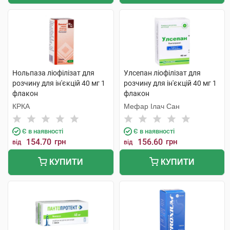
Нольпаза ліофілізат для
Улсепан ліофілізат для
розчину для ін'єкцій 40 мг 1
розчину для ін'єкцій 40 мг 1
флакон
флакон
КРКА
Мефар Ілач Сан
Є в наявності
Є в наявності
154.70
грн
156.60
грн
від
від
КУПИТИ
КУПИТИ