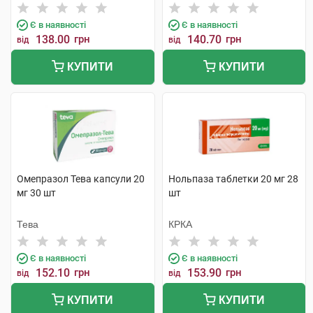
компанія
Є в наявності
Є в наявності
138.00
грн
140.70
грн
від
від
КУПИТИ
КУПИТИ
Омепразол Тева капсули 20
Нольпаза таблетки 20 мг 28
мг 30 шт
шт
Тева
КРКА
Є в наявності
Є в наявності
152.10
грн
153.90
грн
від
від
КУПИТИ
КУПИТИ