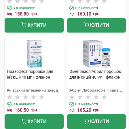
Є в наявності
Є в наявності
158.80
грн
160.10
грн
від
від
КУПИТИ
КУПИТИ
Празофест порошок для
Омепразол Абрил порошок
ін'єкцій 40 мг 1 флакон
для ін'єкцій 40 мг 1 флакон
Київський вітамінний завод
Абрил Лабораторіз Прайвет
Лімітед
Є в наявності
Є в наявності
160.50
грн
165.20
грн
від
від
КУПИТИ
КУПИТИ