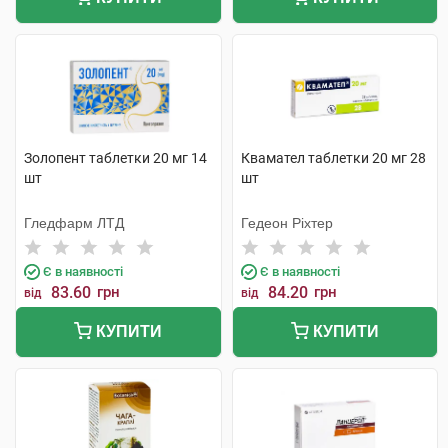
Золопент таблетки 20 мг 14
Квамател таблетки 20 мг 28
шт
шт
Гледфарм ЛТД
Гедеон Ріхтер
Є в наявності
Є в наявності
83.60
грн
84.20
грн
від
від
КУПИТИ
КУПИТИ