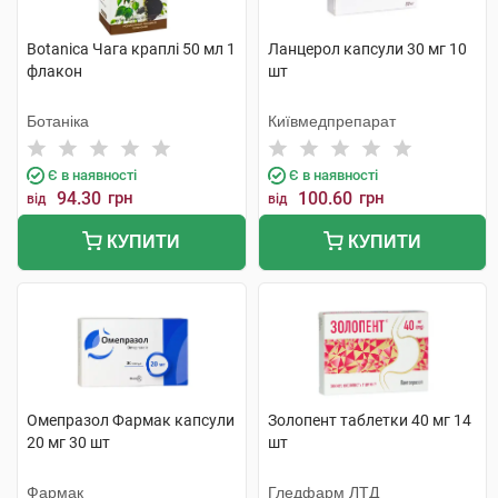
Botanica Чага краплі 50 мл 1
Ланцерол капсули 30 мг 10
флакон
шт
Ботаніка
Київмедпрепарат
Є в наявності
Є в наявності
94.30
грн
100.60
грн
від
від
КУПИТИ
КУПИТИ
Омепразол Фармак капсули
Золопент таблетки 40 мг 14
20 мг 30 шт
шт
Фармак
Гледфарм ЛТД