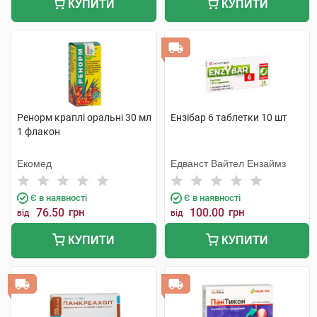
КУПИТИ
КУПИТИ
Ренорм краплі оральні 30 мл
Ензібар 6 таблетки 10 шт
1 флакон
Екомед
Едванст Вайтел Ензаймз
Є в наявності
Є в наявності
76.50
грн
100.00
грн
від
від
КУПИТИ
КУПИТИ