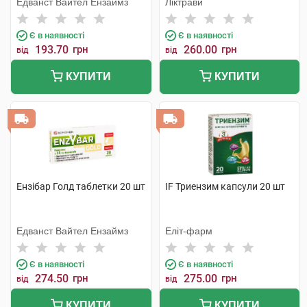
Едванст Вайтел Ензаймз
Ліктрави
Є в наявності
Є в наявності
193.70
грн
260.00
грн
від
від
КУПИТИ
КУПИТИ
Ензібар Голд таблетки 20 шт
IF Триензим капсули 20 шт
Едванст Вайтел Ензаймз
Еліт-фарм
Є в наявності
Є в наявності
274.50
грн
275.00
грн
від
від
КУПИТИ
КУПИТИ