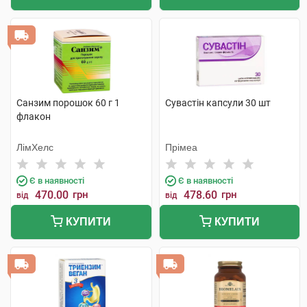
Санзим порошок 60 г 1
Сувастін капсули 30 шт
флакон
ЛімХелс
Прімеа
Є в наявності
Є в наявності
470.00
грн
478.60
грн
від
від
КУПИТИ
КУПИТИ