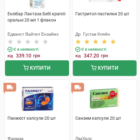
Ензібар Лактаза Бебі краплі
Гастритол пастилки 20 шт
оральні 20 мл 1 флакон
Едванст Вайтел Ензаймз
Др. Густав Кляйн
Є в наявності
Є в наявності
339.10
грн
347.20
грн
від
від
КУПИТИ
КУПИТИ
Панжест капсули 20 шт
Санзим капсули 20 шт
Фармак
ЛімХелс