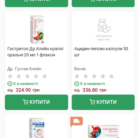
Гастритол Др.Кляйн краплі
Ацидин-пепсин капсули 50
оральні 20 мл 1 флакон
шт
Др. Густав Кляйн
Біолік
Є в наявності
Є в наявності
324.90
грн
336.80
грн
від
від
КУПИТИ
КУПИТИ