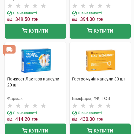
Є в наявності
Є в наявності
349.50
грн
394.00
грн
від
від
КУПИТИ
КУПИТИ
Панжест Лактаза капсули
Гастромуніл капсули 30 шт
20 шт
Фармак
Ензіфарм, ФК, ТОВ
Є в наявності
Є в наявності
414.20
грн
430.00
грн
від
від
КУПИТИ
КУПИТИ