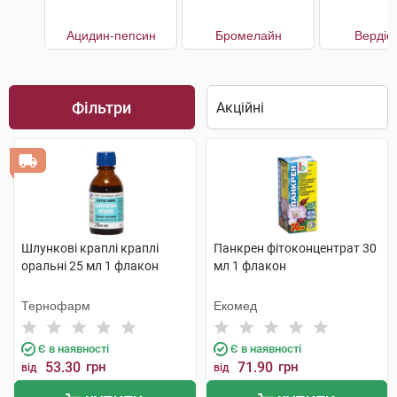
Ацидин-пепсин
Бромелайн
Вердіо
Фільтри
Шлункові краплі краплі
Панкрен фітоконцентрат 30
оральні 25 мл 1 флакон
мл 1 флакон
Тернофарм
Екомед
Є в наявності
Є в наявності
53.30
грн
71.90
грн
від
від