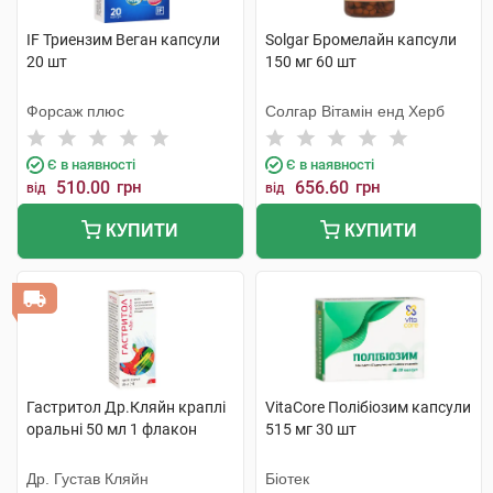
IF Триензим Веган капсули
Solgar Бромелайн капсули
20 шт
150 мг 60 шт
Форсаж плюс
Солгар Вітамін енд Херб
Є в наявності
Є в наявності
510.00
грн
656.60
грн
від
від
КУПИТИ
КУПИТИ
Гастритол Др.Кляйн краплі
VitaCore Полібіозим капсули
оральні 50 мл 1 флакон
515 мг 30 шт
Др. Густав Кляйн
Біотек