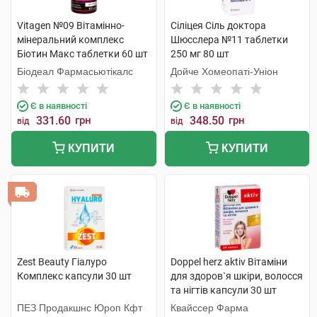
Vitagen №09 Вітамінно-
Сiлiцея Сіль доктора
мінеральний комплекс
Шюсслера №11 таблетки
Біотин Макс таблетки 60 шт
250 мг 80 шт
Біодеал Фармасьютікалс
Дойче Хомеопаті-Уніон
Є в наявності
Є в наявності
331.60
грн
348.50
грн
від
від
КУПИТИ
КУПИТИ
Zest Beauty Гіалуро
Doppel herz aktiv Вітаміни
Комплекс капсули 30 шт
для здоров`я шкіри, волосся
та нігтів капсули 30 шт
ПЕЗ Продакшнс Юроп Кфт
Квайссер Фарма