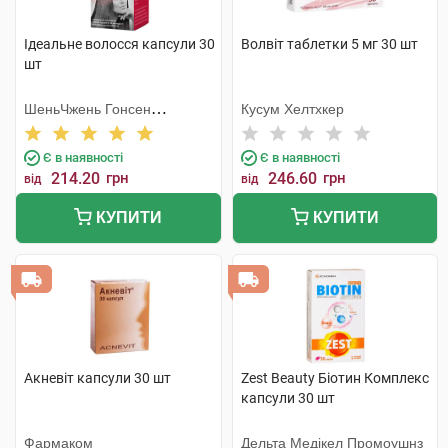
Ідеальне волосся капсули 30
Волвіт таблетки 5 мг 30 шт
шт
ШеньЧжень Гонсен
Кусум Хелтхкер
Байоледжі Індастрі Ко. Лтд
Є в наявності
Є в наявності
214.20
грн
246.60
грн
від
від
КУПИТИ
КУПИТИ
Акневіт капсули 30 шт
Zest Beauty Біотин Комплекс
капсули 30 шт
Фармаком
Дельта Медікел Промоушнз