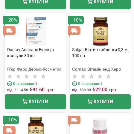
КУПИТИ
КУПИТИ
−20%
−10%
Ducray Анакапс Експерт
Solgar Біотин таблетки 0,3 мг
капсули 30 шт
100 шт
П'єр Фабр Дермо-Косметик
Солгар Вітамін енд Херб
Є в наявності
Є в наявності
891.60
522.00
грн
грн
від
1114.50
від
580.00
КУПИТИ
КУПИТИ
−10%