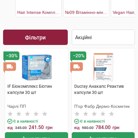
Hair Intense Комплекс для покращення стану та відновлення волосся 30 днів
№09 Вітамінно-мінеральний комплекс Біотин Макс
Фільтри
−30%
−20%
IF Біокомплекс Біотин
Ducray Анакапс Реактив
капсули 30 шт
капсули 30 шт
Чарлі ПП
П'єр Фабр Дермо-Косметик
Є в наявності
Є в наявності
241.50
784.00
грн
грн
від
345.00
від
980.00