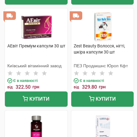
АЕвіт Преміум капсули 30 шт
Zest Beauty Волосся, нігті,
шкіра капсули 30 шт
Київський вітамінний завод
ПЕЗ Продакшнс Юроп Кфт
Є в наявності
Є в наявності
322.50
грн
329.80
грн
від
від
КУПИТИ
КУПИТИ