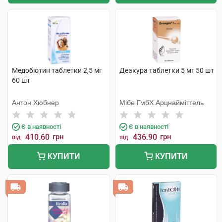
Медобіотин таблетки 2,5 мг
Деакура таблетки 5 мг 50 шт
60 шт
Антон Хюбнер
Мібе ГмбХ Арцнайміттель
Є в наявності
Є в наявності
410.60
грн
436.90
грн
від
від
КУПИТИ
КУПИТИ