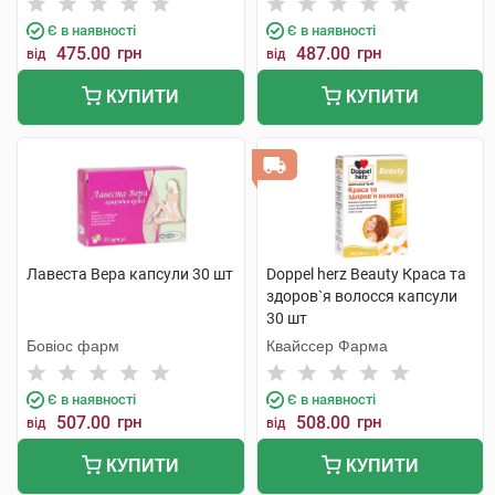
Є в наявності
Є в наявності
475.00
грн
487.00
грн
від
від
КУПИТИ
КУПИТИ
Лавеста Вера капсули 30 шт
Doppel herz Beauty Краса та
здоров`я волосся капсули
30 шт
Бовіос фарм
Квайссер Фарма
Є в наявності
Є в наявності
507.00
грн
508.00
грн
від
від
КУПИТИ
КУПИТИ