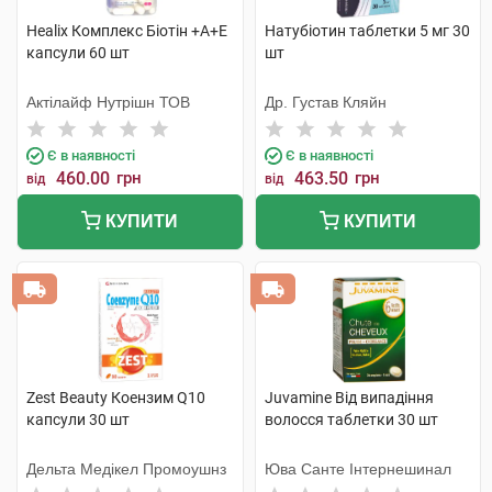
Healix Комплекс Біотін +А+Е
Натубіотин таблетки 5 мг 30
капсули 60 шт
шт
Актілайф Нутрішн ТОВ
Др. Густав Кляйн
Є в наявності
Є в наявності
460.00
грн
463.50
грн
від
від
КУПИТИ
КУПИТИ
Zest Beauty Коензим Q10
Juvamine Від випадіння
капсули 30 шт
волосся таблетки 30 шт
Дельта Медікел Промоушнз
Юва Санте Інтернешинал