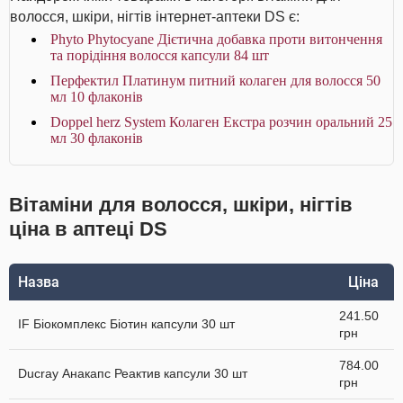
волосся, шкіри, нігтів інтернет-аптеки DS є:
Phyto Phytocyane Дієтична добавка проти витончення
та порідіння волосся капсули 84 шт
Перфектил Платинум питний колаген для волосся 50
мл 10 флаконів
Doppel herz System Колаген Екстра розчин оральний 25
мл 30 флаконів
Вітаміни для волосся, шкіри, нігтів
ціна в аптеці DS
Назва
Ціна
241.50
IF Біокомплекс Біотин капсули 30 шт
грн
784.00
Ducray Анакапс Реактив капсули 30 шт
грн