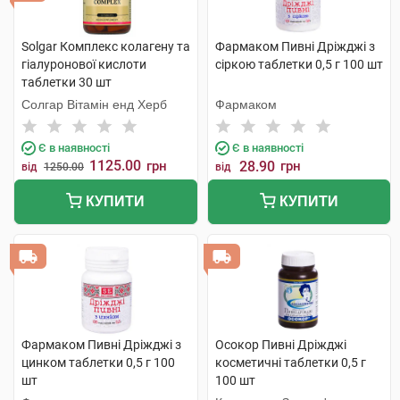
Solgar Комплекс колагену та
Фармаком Пивні Дріжджі з
гіалуронової кислоти
сіркою таблетки 0,5 г 100 шт
таблетки 30 шт
Солгар Вітамін енд Херб
Фармаком
Є в наявності
Є в наявності
1125.00
грн
28.90
грн
від
1250.00
від
КУПИТИ
КУПИТИ
Фармаком Пивні Дріжджі з
Осокор Пивні Дріжджі
цинком таблетки 0,5 г 100
косметичні таблетки 0,5 г
шт
100 шт