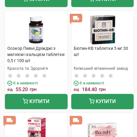
Осокор Пивні Дріжджі з
Біотин-КВ таблетки 5 мг 30
магнієм і кальцієм таблетки
шт
0,5 г 100 шт
Красота та Здоров'я
Київський вітамінний завод
Є в наявності
Є в наявності
55.20
грн
184.40
грн
від
від
КУПИТИ
КУПИТИ