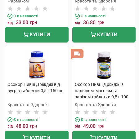
Фармаком
Красота та Здоров'я
Є в наявності
Є в наявності
33.00
грн
36.80
грн
від
від
КУПИТИ
КУПИТИ
Осокор Пивні Дріжджі від
Осокор Пивні Дріжджі з
вугрів таблетки 0,5 г 150 шт
кальцієм, магнієм та
залізом таблетки 0,5 г 100
шт
Красота та Здоров'я
Красота та Здоров'я
Є в наявності
Є в наявності
48.00
грн
49.00
грн
від
від
КУПИТИ
КУПИТИ