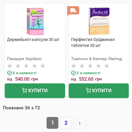
Дермабьюті капсули 30 шт
Перфектил Оріджинал
таблетки 30 шт
Панацея Хербалс
Томпсон & Каппер Лімітед
Є в наявності
Є в наявності
540.00
грн
552.60
грн
від
від
КУПИТИ
КУПИТИ
Показано
36
з
72
1
2
›