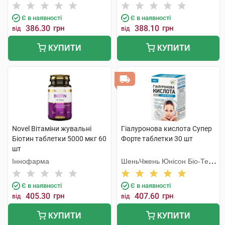
Є в наявності
Є в наявності
386.30
грн
388.10
грн
від
від
КУПИТИ
КУПИТИ
Novel Вітаміни жувальні
Гіалуронова кислота Супер
Біотин таблетки 5000 мкг 60
Форте таблетки 30 шт
шт
Іннофарма
ШеньЧжень Юнісон Біо-Тек
Ко. Лтд
Є в наявності
Є в наявності
405.30
грн
407.60
грн
від
від
КУПИТИ
КУПИТИ