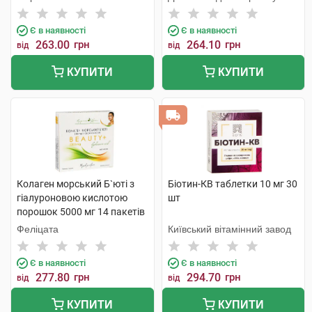
Є в наявності
Є в наявності
263.00
грн
264.10
грн
від
від
КУПИТИ
КУПИТИ
Колаген морський Б`юті з
Біотин-КВ таблетки 10 мг 30
гіалуроновою кислотою
шт
порошок 5000 мг 14 пакетів
Феліцата
Київський вітамінний завод
Є в наявності
Є в наявності
277.80
грн
294.70
грн
від
від
КУПИТИ
КУПИТИ