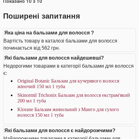
Показано
10
з
10
Поширені запитання
Яка ціна на бальзами для волосся ?
Вартість товару в каталозі бальзами для волосся
починається від 562 грн.
Які бальзами для волосся найдешевші?
Недорогими товарами в категорії бальзами для волосся
є:
Original Botanic Бальзам для кучерявого волосся
жіночий 150 мл 1 туба
Skinormil Trichonix Бальзам для волосся екстрам'який
200 мл 1 туба
Klorane Бальзам живильний з Манго для сухого
волосся 150 мл 1 туба
Які бальзами для волосся є найдорожчими?
Найдорожчими товарами в категорії бальзами для