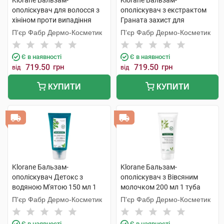
Klorane Бальзам-
Klorane Бальзам-
ополіскувач для волосся з
ополіскувач з екстрактом
хініном проти випадіння
Граната захист для
волосся 200 мл 1 туба
фарбованого волосся 200
П'єр Фабр Дермо-Косметик
П'єр Фабр Дермо-Косметик
мл 1 туба
Є в наявності
Є в наявності
719.50
грн
719.50
грн
від
від
КУПИТИ
КУПИТИ
Klorane Бальзам-
Klorane Бальзам-
ополіскувач Детокс з
ополіскувач з Вівсяним
водяною М'ятою 150 мл 1
молочком 200 мл 1 туба
туба
П'єр Фабр Дермо-Косметик
П'єр Фабр Дермо-Косметик
Є в наявності
Є в наявності