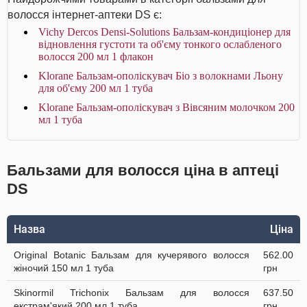
волосся інтернет-аптеки DS є:
Vichy Dercos Densi-Solutions Бальзам-кондиціонер для
відновлення густоти та об'єму тонкого ослабленого
волосся 200 мл 1 флакон
Klorane Бальзам-ополіскувач Біо з волокнами Льону
для об'єму 200 мл 1 туба
Klorane Бальзам-ополіскувач з Вівсяним молочком 200
мл 1 туба
Бальзами для волосся ціна в аптеці
DS
Назва
Ціна
Original Botanic Бальзам для кучерявого волосся
562.00
жіночий 150 мл 1 туба
грн
Skinormil Trichonix Бальзам для волосся
637.50
екстрам'який 200 мл 1 туба
грн