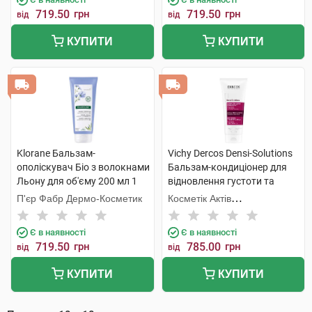
719.50
грн
719.50
грн
від
від
КУПИТИ
КУПИТИ
Klorane Бальзам-
Vichy Dercos Densi-Solutions
ополіскувач Біо з волокнами
Бальзам-кондиціонер для
Льону для об'єму 200 мл 1
відновлення густоти та
туба
об'єму тонкого ослабленого
П'єр Фабр Дермо-Косметик
Косметік Актів
волосся 200 мл 1 флакон
Інтернаціональ
Є в наявності
Є в наявності
719.50
грн
785.00
грн
від
від
КУПИТИ
КУПИТИ