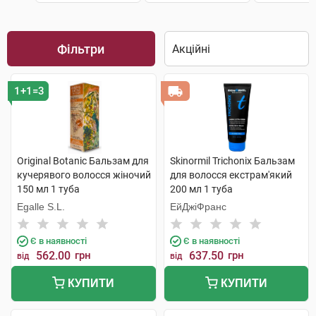
Фільтри
1+1=3
Original Botanic Бальзам для
Skinormil Trichonix Бальзам
кучерявого волосся жіночий
для волосся екстрам'який
150 мл 1 туба
200 мл 1 туба
Egalle S.L.
ЕйДжіФранс
Є в наявності
Є в наявності
562.00
грн
637.50
грн
від
від
КУПИТИ
КУПИТИ