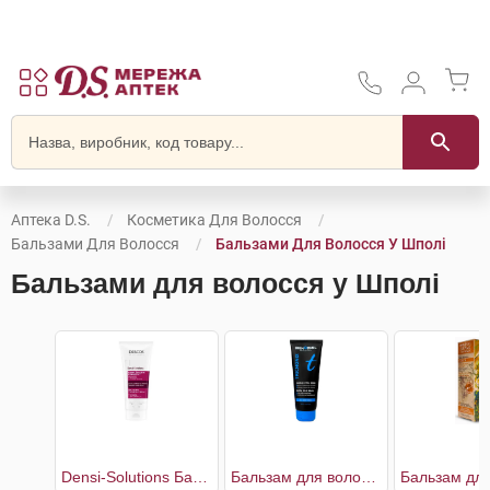
Аптека D.S.
Косметика Для Волосся
Бальзами Для Волосся
Бальзами Для Волосся У Шполі
Бальзами для волосся у Шполі
Densi-Solutions Бальзам-кондиціонер для відновлення густоти та об'єму тонкого ослабленого волосся
Бальзам для волосся екстрам'який