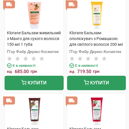
Klorane Бальзам живильний
Klorane Бальзам-
з Манго для сухого волосся
ополіскувач з Ромашкою
150 мл 1 туба
для світлого волосся 200 мл
1 туба
П'єр Фабр Дермо-Косметик
П'єр Фабр Дермо-Косметик
Є в наявності
Є в наявності
685.00
грн
719.50
грн
від
від
КУПИТИ
КУПИТИ