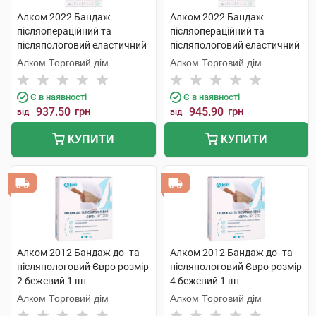
Алком 2022 Бандаж
Алком 2022 Бандаж
післяопераційний та
післяопераційний та
післяпологовий еластичний
післяпологовий еластичний
Євро розмір 3 1 шт
Євро розмір 4 1 шт
Алком Торговий дім
Алком Торговий дім
Є в наявності
Є в наявності
937.50
грн
945.90
грн
від
від
КУПИТИ
КУПИТИ
Алком 2012 Бандаж до- та
Алком 2012 Бандаж до- та
післяпологовий Євро розмір
післяпологовий Євро розмір
2 бежевий 1 шт
4 бежевий 1 шт
Алком Торговий дім
Алком Торговий дім