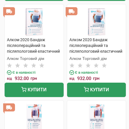
Алком 2020 Бандаж
Алком 2020 Бандаж
післяопераційний та
післяопераційний та
післяпологовий еластичний
післяпологовий еластичний
розмір 5 1 шт
розмір 6 1 шт
Алком Торговий дім
Алком Торговий дім
Є в наявності
Є в наявності
932.00
грн
932.00
грн
від
від
КУПИТИ
КУПИТИ