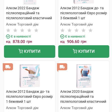
Алком 2022 Бандаж
Алком 2012 Бандаж до- та
післяопераційний та
післяпологовий Євро розмір
післяпологовий еластичний
3 бежевий 1 шт
Євро розмір 7 1 шт
Алком Торговий дім
Алком Торговий дім
Є в наявності
Є в наявності
878.00
грн
906.60
грн
від
від
КУПИТИ
КУПИТИ
Алком 2012 Бандаж до- та
Алком 2020 Бандаж
післяпологовий Євро розмір
післяопераційний та
1 бежевий 1 шт
післяпологовий еластичний
розмір 3 1 шт
Алком Торговий дім
Алком Торговий дім