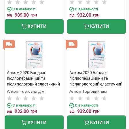
Є в наявності
Є в наявності
909.00
грн
932.00
грн
від
від
КУПИТИ
КУПИТИ
Алком 2020 Бандаж
Алком 2020 Бандаж
післяопераційний та
післяопераційний та
післяпологовий еластичний
післяпологовий еластичний
розмір 4 1 шт
розмір 2 1 шт
Алком Торговий дім
Алком Торговий дім
Є в наявності
Є в наявності
932.00
грн
932.00
грн
від
від
КУПИТИ
КУПИТИ