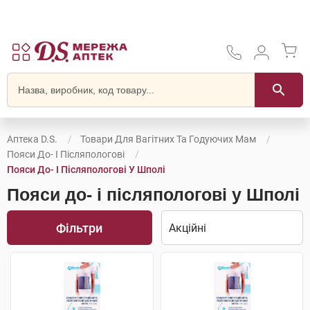
Аптека D.S.
Товари Для Вагітних Та Годуючих Мам
Пояси До- І Післяпологові
Пояси До- І Післяпологові У Шполі
Пояси до- і післяпологові у Шполі
Фільтри