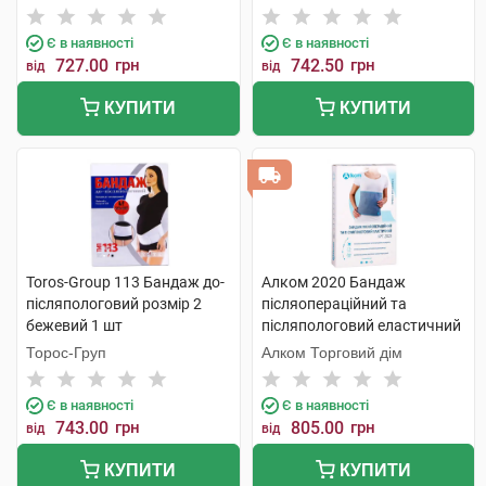
Є в наявності
Є в наявності
727.00
грн
742.50
грн
від
від
КУПИТИ
КУПИТИ
Toros-Group 113 Бандаж до-
Алком 2020 Бандаж
післяпологовий розмір 2
післяопераційний та
бежевий 1 шт
післяпологовий еластичний
розмір 7 1 шт
Торос-Груп
Алком Торговий дім
Є в наявності
Є в наявності
743.00
грн
805.00
грн
від
від
КУПИТИ
КУПИТИ