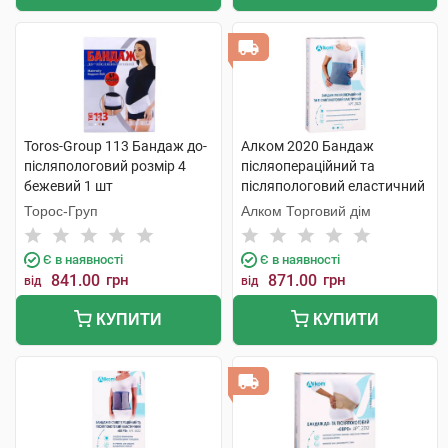
Toros-Group 113 Бандаж до-
Алком 2020 Бандаж
післяпологовий розмір 4
післяопераційний та
бежевий 1 шт
післяпологовий еластичний
розмір 8 1 шт
Торос-Груп
Алком Торговий дім
Є в наявності
Є в наявності
841.00
грн
871.00
грн
від
від
КУПИТИ
КУПИТИ