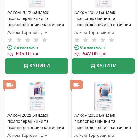
Алком 2022 Бандаж
Алком 2022 Бандаж
післяопераційний та
післяопераційний та
післяпологовий еластичний
післяпологовий еластичний
Євро розмір 5 1 шт
Євро розмір 5 1 шт
Алком Торговий дім
Алком Торговий дім
Є в наявності
Є в наявності
605.10
грн
642.00
грн
від
від
КУПИТИ
КУПИТИ
Алком 2022 Бандаж
Алком 2020 Бандаж
післяопераційний та
післяопераційний та
післяпологовий еластичний
післяпологовий еластичний
Євро розмір 2 1 шт
розмір 1 1 шт
Алком Торговий дім
Алком Торговий дім