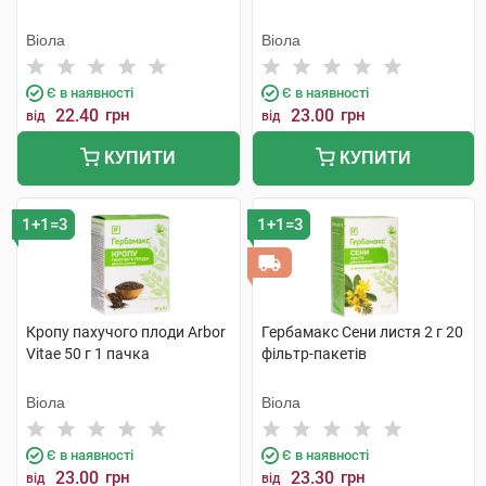
Віола
Віола
Є в наявності
Є в наявності
22.40
грн
23.00
грн
від
від
КУПИТИ
КУПИТИ
1+1=3
1+1=3
Кропу пахучого плоди Arbor
Гербамакс Сени листя 2 г 20
Vitae 50 г 1 пачка
фільтр-пакетів
Віола
Віола
Є в наявності
Є в наявності
23.00
грн
23.30
грн
від
від