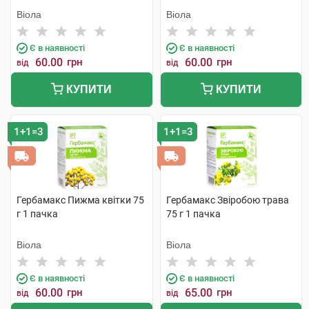
Віола
Віола
Є в наявності
Є в наявності
60.00
грн
60.00
грн
від
від
КУПИТИ
КУПИТИ
1+1=3
1+1=3
Гербамакс Пижма квітки 75
Гербамакс Звіробою трава
г 1 пачка
75 г 1 пачка
Віола
Віола
Є в наявності
Є в наявності
60.00
грн
65.00
грн
від
від