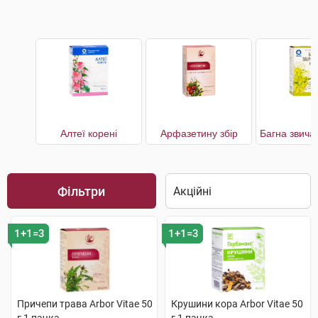
Алтеї корені
Арфазетину збір
Фільтри
1+1=3
1+1=3
Причепи трава Arbor Vitae 50
Крушини кора Arbor Vitae 50