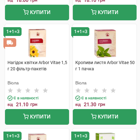
18.00
грн
18.10
грн
від
від
КУПИТИ
КУПИТИ
1+1=3
1+1=3
Нагідок квітки Arbor Vitae 1,5
Кропиви листя Arbor Vitae 50
г 20 фільтр-пакетів
г 1 пачка
Віола
Віола
Є в наявності
Є в наявності
21.10
грн
21.30
грн
від
від
КУПИТИ
КУПИТИ
1+1=3
1+1=3