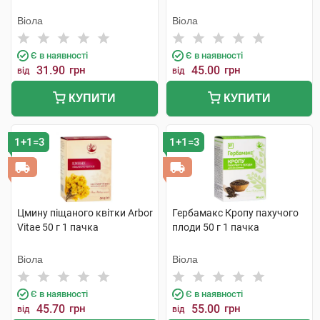
Віола
Віола
Є в наявності
Є в наявності
31.90
грн
45.00
грн
від
від
КУПИТИ
КУПИТИ
1+1=3
1+1=3
Цмину піщаного квітки Arbor
Гербамакс Кропу пахучого
Vitae 50 г 1 пачка
плоди 50 г 1 пачка
Віола
Віола
Є в наявності
Є в наявності
45.70
грн
55.00
грн
від
від