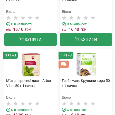
г 1 пачка
г 1 пачка
Віола
Віола
Є в наявності
Є в наявності
16.10
грн
16.40
грн
від
від
КУПИТИ
КУПИТИ
1+1=3
1+1=3
М'яти перцевої листя Arbor
Гербамакс Крушини кора 50
Vitae 50 г 1 пачка
г 1 пачка
Віола
Віола
Є в наявності
Є в наявності