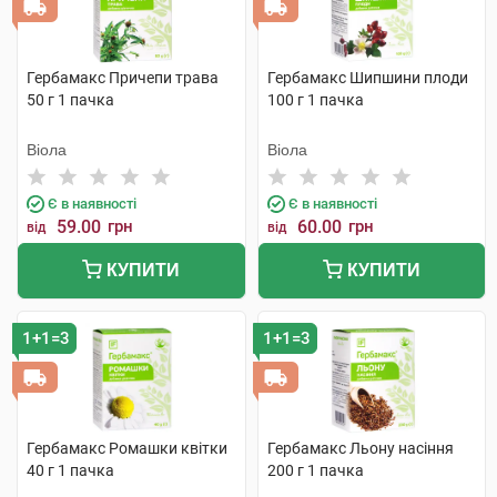
Гербамакс Причепи трава
Гербамакс Шипшини плоди
50 г 1 пачка
100 г 1 пачка
Віола
Віола
Є в наявності
Є в наявності
59.00
грн
60.00
грн
від
від
КУПИТИ
КУПИТИ
1+1=3
1+1=3
Гербамакс Ромашки квітки
Гербамакс Льону насіння
40 г 1 пачка
200 г 1 пачка