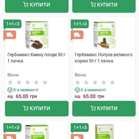
КУПИТИ
КУПИТИ
1+1=3
1+1=3
Гербамакс Кмину плоди 50 г
Гербамакс Лопуха великого
1 пачка
корені 50 г 1 пачка
Віола
Віола
Є в наявності
Є в наявності
65.00
грн
65.00
грн
від
від
КУПИТИ
КУПИТИ
1+1=3
1+1=3