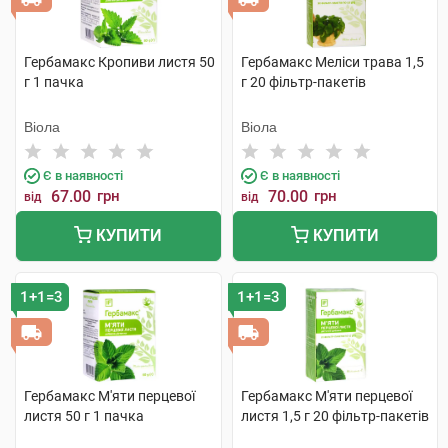
Гербамакс Кропиви листя 50
Гербамакс Меліси трава 1,5
г 1 пачка
г 20 фільтр-пакетів
Віола
Віола
Є в наявності
Є в наявності
67.00
грн
70.00
грн
від
від
КУПИТИ
КУПИТИ
1+1=3
1+1=3
Гербамакс М'яти перцевої
Гербамакс М'яти перцевої
листя 50 г 1 пачка
листя 1,5 г 20 фільтр-пакетів