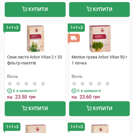
КУПИТИ
КУПИТИ
1+1=3
1+1=3
Сени листя Arbor Vitae 2 г 20
Меліси трава Arbor Vitae 50 г
фільтр-пакетів
1 пачка
Віола
Віола
Є в наявності
Є в наявності
23.50
грн
23.60
грн
від
від
КУПИТИ
КУПИТИ
1+1=3
1+1=3