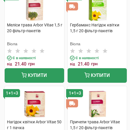
Меліси трава Arbor Vitae 1,5 г
Гербамакс Нагідок квітки
20 фільтр-пакетів
1,5 г 20 фільтр-пакетів
Віола
Віола
Є в наявності
Є в наявності
21.40
грн
21.40
грн
від
від
КУПИТИ
КУПИТИ
1+1=3
1+1=3
Нагідок квітки Arbor Vitae 50
Причепи трава Arbor Vitae
г 1 пачка
1,5 г 20 фільтр-пакетів