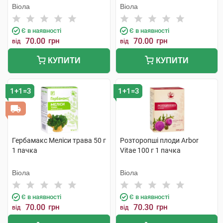
Віола
Віола
Є в наявності
Є в наявності
70.00
грн
70.00
грн
від
від
КУПИТИ
КУПИТИ
1+1=3
1+1=3
Гербамакс Меліси трава 50 г
Розторопші плоди Arbor
1 пачка
Vitae 100 г 1 пачка
Віола
Віола
Є в наявності
Є в наявності
70.00
грн
70.30
грн
від
від