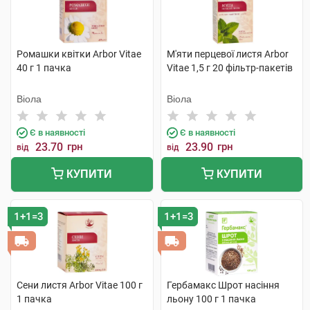
Ромашки квітки Arbor Vitae
М'яти перцевої листя Arbor
40 г 1 пачка
Vitae 1,5 г 20 фільтр-пакетів
Віола
Віола
Є в наявності
Є в наявності
23.70
грн
23.90
грн
від
від
КУПИТИ
КУПИТИ
1+1=3
1+1=3
Сени листя Arbor Vitae 100 г
Гербамакс Шрот насіння
1 пачка
льону 100 г 1 пачка