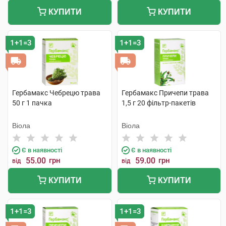
КУПИТИ
КУПИТИ
1+1=3
1+1=3
Гербамакс Чебрецю трава
Гербамакс Причепи трава
50 г 1 пачка
1,5 г 20 фільтр-пакетів
Віола
Віола
Є в наявності
Є в наявності
55.00
грн
59.00
грн
від
від
КУПИТИ
КУПИТИ
1+1=3
1+1=3