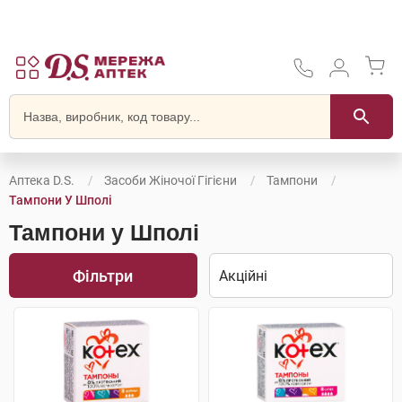
Аптека D.S.
Засоби Жіночої Гігієни
Тампони
Тампони У Шполі
Тампони у Шполі
Фільтри