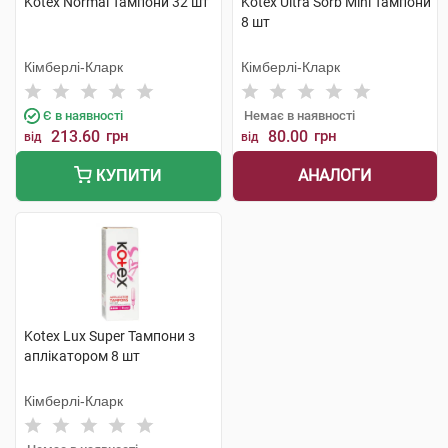
Kotex Normal Тампони 32 шт
Kotex Ultra Sorb Mini Тампони
8 шт
Кімберлі-Кларк
Кімберлі-Кларк
Є в наявності
Немає в наявності
213.60
грн
80.00
грн
від
від
АНАЛОГИ
КУПИТИ
Kotex Lux Super Тампони з
аплікатором 8 шт
Кімберлі-Кларк