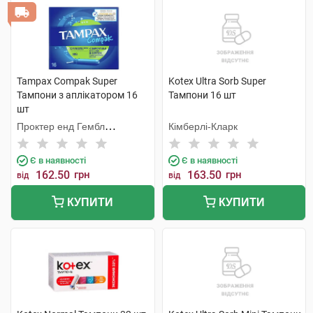
Tampax Compak Super
Kotex Ultra Sorb Super
Тампони з аплікатором 16
Тампони 16 шт
шт
Проктер енд Гембл
Кімберлі-Кларк
Мануфекчурінг
Є в наявності
Є в наявності
162.50
грн
163.50
грн
від
від
КУПИТИ
КУПИТИ