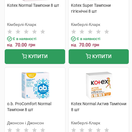
Kotex Normal Тампони 8 шт
Kotex Super Тампони
гігієнічні 8 шт
Кімберлі-Кларк
Кімберлі-Кларк
Є в наявності
Є в наявності
70.00
грн
70.00
грн
від
від
КУПИТИ
КУПИТИ
o.b. ProComfort Normal
Kotex Normal Актив Тампони
Тампони 8 шт
8 шт
Джонсон і Джонсон
Кімберлі-Кларк