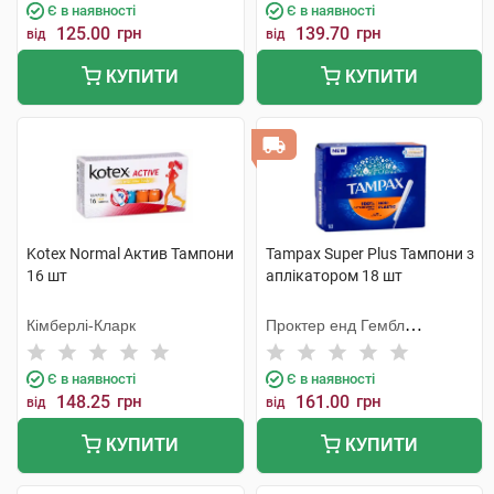
Є в наявності
Є в наявності
125.00
грн
139.70
грн
від
від
КУПИТИ
КУПИТИ
Kotex Normal Актив Тампони
Tampax Super Plus Тампони з
16 шт
аплікатором 18 шт
Кімберлі-Кларк
Проктер енд Гембл
Мануфекчурінг
Є в наявності
Є в наявності
148.25
грн
161.00
грн
від
від
КУПИТИ
КУПИТИ