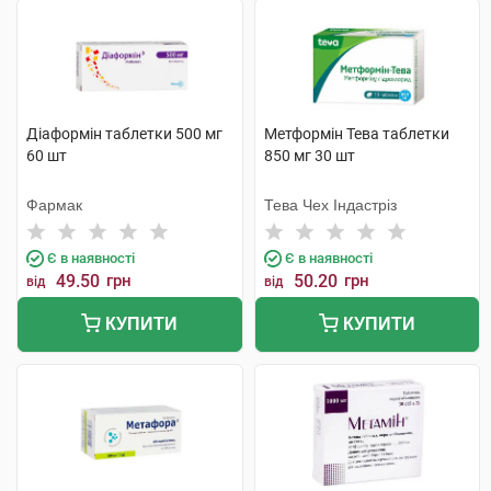
Діаформін таблетки 500 мг
Метформін Тева таблетки
60 шт
850 мг 30 шт
Фармак
Тева Чех Індастріз
Є в наявності
Є в наявності
49.50
грн
50.20
грн
від
від
КУПИТИ
КУПИТИ