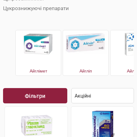
Цукрознижуючі препарати
Айглімет
Айгліп
Айла
Фільтри