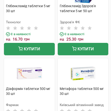
Глібенкламід таблетки 5 мг
Глібенкламід Здоров'я
30 шт
таблетки 5 мг 50 шт
Технолог
Здоров'я ФК
Є в наявності
Є в наявності
16.70
грн
25.30
грн
від
від
КУПИТИ
КУПИТИ
Діаформін таблетки 500 мг
Метафора таблетки 500 мг
30 шт
30 шт
Фармак
Київський вітамінний завод