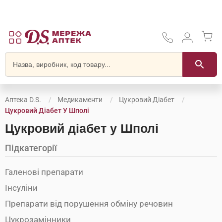
Аптека D.S.
Медикаменти
Цукровий Діабет
Цукровий Діабет У Шполі
Цукровий діабет у Шполі
Підкатегорії
Галенові препарати
Інсуліни
Препарати від порушення обміну речовин
Цукрозамінники