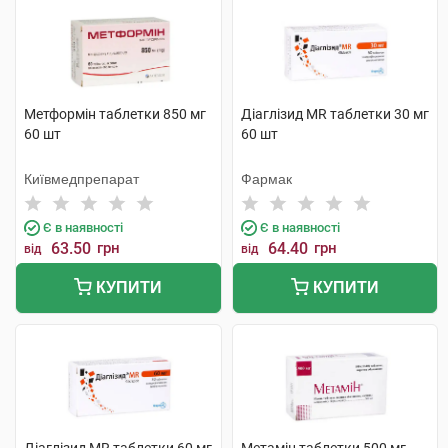
Метформін таблетки 850 мг
Діаглізид MR таблетки 30 мг
60 шт
60 шт
Київмедпрепарат
Фармак
Є в наявності
Є в наявності
63.50
грн
64.40
грн
від
від
КУПИТИ
КУПИТИ