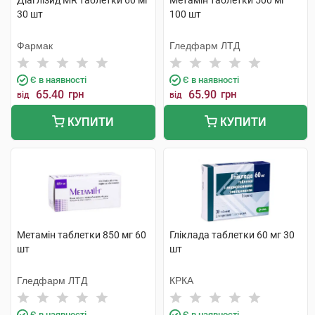
Діаглізид MR таблетки 60 мг
Метамін таблетки 500 мг
30 шт
100 шт
Фармак
Гледфарм ЛТД
Є в наявності
Є в наявності
65.40
грн
65.90
грн
від
від
КУПИТИ
КУПИТИ
Метамін таблетки 850 мг 60
Гліклада таблетки 60 мг 30
шт
шт
Гледфарм ЛТД
КРКА
Є в наявності
Є в наявності