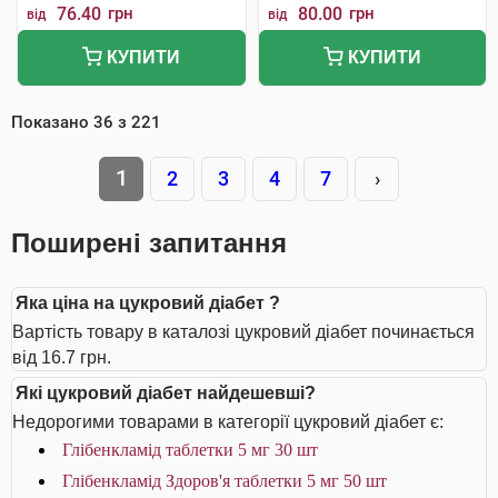
76.40
грн
80.00
грн
від
від
КУПИТИ
КУПИТИ
Показано
36
з
221
1
2
3
4
7
›
Поширені запитання
Яка ціна на цукровий діабет ?
Вартість товару в каталозі цукровий діабет починається
від 16.7 грн.
Які цукровий діабет найдешевші?
Недорогими товарами в категорії цукровий діабет є:
Глібенкламід таблетки 5 мг 30 шт
Глібенкламід Здоров'я таблетки 5 мг 50 шт