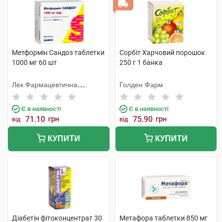
Метформін Сандоз таблетки
Сорбіт Харчовий порошок
1000 мг 60 шт
250 г 1 банка
Лек Фармацевтична
Голден Фарм
компанія
Є в наявності
Є в наявності
71.10
грн
75.90
грн
від
від
КУПИТИ
КУПИТИ
Діабетін фітоконцентрат 30
Метафора таблетки 850 мг