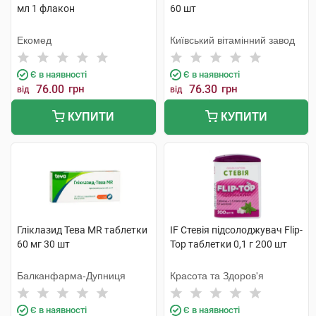
мл 1 флакон
60 шт
Екомед
Київський вітамінний завод
Є в наявності
Є в наявності
76.00
грн
76.30
грн
від
від
КУПИТИ
КУПИТИ
Гліклазид Тева MR таблетки
IF Стевія підсолоджувач Flip-
60 мг 30 шт
Top таблетки 0,1 г 200 шт
Балканфарма-Дупниця
Красота та Здоров'я
Є в наявності
Є в наявності