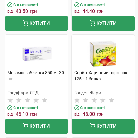
Є в наявності
Є в наявності
43.50
грн
44.40
грн
від
від
КУПИТИ
КУПИТИ
Метамін таблетки 850 мг 30
Сорбіт Харчовий порошок
шт
125 г 1 банка
Гледфарм ЛТД
Голден Фарм
Є в наявності
Є в наявності
45.10
грн
48.00
грн
від
від
КУПИТИ
КУПИТИ