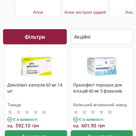
Алое
Алое екстракт рідкий
Альт
Фільтри
Дексілант капсули 60 мг 14
Празофест порошок для
шт
ін'єкцій 40 мг 5 флаконів
Такеда
Київський вітамінний завод
Є в наявності
Є в наявності
592.10
грн
601.90
грн
від
від