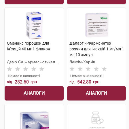
Оменакс порошок для
Даларгін-Фармсинтез
ін'єкцій 40 мг 1 флакон
розчин для ін'єкцій 1 мг/мл 1
мл 10 ампул
Демо Са Фармасьютикал
Лекхім-Харків
Індастрі
Немає в наявності
Немає в наявності
282.60
грн
542.80
грн
від
від
АНАЛОГИ
АНАЛОГИ