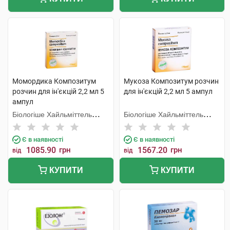
Момордика Композитум
Мукоза Композитум розчин
розчин для ін'єкцій 2,2 мл 5
для ін'єкцій 2,2 мл 5 ампул
ампул
Біологіше Хайльміттель
Біологіше Хайльміттель
Хеель
Хеель
Є в наявності
Є в наявності
1085.90
грн
1567.20
грн
від
від
КУПИТИ
КУПИТИ