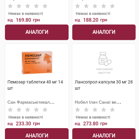
Спілка
Немає в наявності
Немає в наявності
169.80
грн
188.20
грн
від
від
АНАЛОГИ
АНАЛОГИ
Пемозар таблетки 40 мг 14
Лансопрол капсули 30 мг 28
шт
шт
Сан Фармасьютикал
Нобел Ілач Санаї ве
Індастріз
Тіджарет
Немає в наявності
Немає в наявності
233.30
грн
273.80
грн
від
від
АНАЛОГИ
АНАЛОГИ