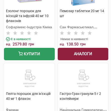
Езолонг порошок для
Пемозар таблетки 20 мг 14
ін'єкцій та інфузій 40 мг 10
шт
флаконів
Софарімекс-Індустріа Кіміка
Сан Фармасьютикал
Індастріз
Є в наявності
Немає в наявності
2579.80
грн
138.50
грн
від
від
АНАЛОГИ
КУПИТИ
Пелта порошок для ін'єкцій
Гастро-Гран гранули 5 г 2
40 мг 1 флакон
контейнери
Фармак
Національна Гомеопатична