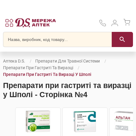
Аптека D.S.
Препарати Для Травної Системи
Препарати При Гастриті Та Виразці
Препарати При Гастриті Та Виразці У Шполі
Препарати при гастриті та виразці
у Шполі - Сторінка №4