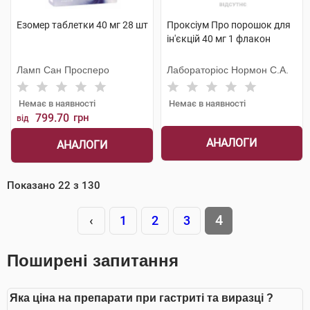
Езомер таблетки 40 мг 28 шт
Проксіум Про порошок для
ін'єкцій 40 мг 1 флакон
Ламп Сан Просперо
Лабораторіос Нормон С.А.
Немає в наявності
Немає в наявності
799.70
грн
від
АНАЛОГИ
АНАЛОГИ
Показано
22
з
130
4
‹
1
2
3
Поширені запитання
Яка ціна на препарати при гастриті та виразці ?