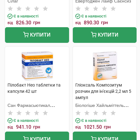
Сілаг
Евертоджен Лайф Саєнсиз
Є в наявності
Є в наявності
826.30
грн
890.30
грн
від
від
КУПИТИ
КУПИТИ
Пілобакт Нео таблетки та
Гліоксаль Композитум
капсули 42 шт
розчин для ін'єкцій 2,2 мл 5
ампул
Сан Фармасьютикал
Біологіше Хайльміттель
Індастріз
Хеель
Є в наявності
Є в наявності
941.10
грн
1021.50
грн
від
від
КУПИТИ
КУПИТИ