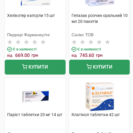
Хелікотер капсули 15 шт
Гепазак розчин оральний 10
мл 20 пакетів
Перрері Фармачеутічі
Салікс ТОВ
Є в наявності
Є в наявності
669.00
грн
745.60
грн
від
від
КУПИТИ
КУПИТИ
Парієт таблетки 20 мг 14 шт
Клатінол таблетки 42 шт