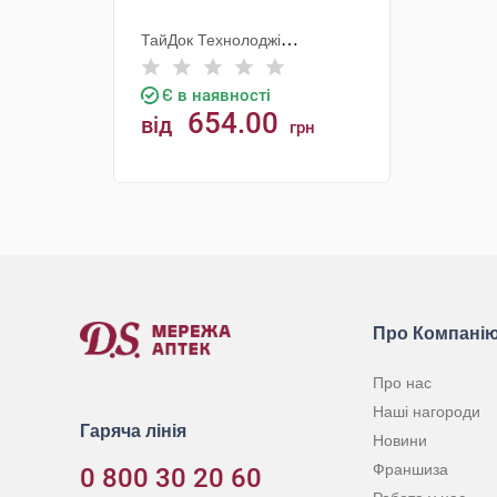
ТайДок Технолоджі
Корпорейшн
Є в наявності
654.00
від
грн
КУПИТИ
Про Компані
Про нас
Наші нагороди
Гаряча лінія
Новини
Франшиза
0 800 30 20 60