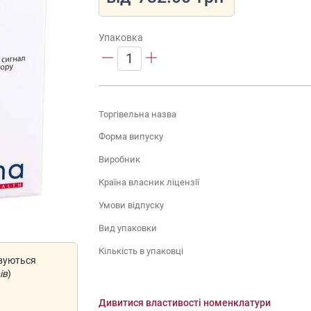
Упаковка
1
Торгівельна назва
Форма випуску
Виробник
Країна власник ліцензії
Умови відпуску
Вид упаковки
Кількість в упаковці
овуються
ів
)
Дивитися властивості номенклатури