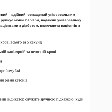
тний, надійний, оснащений універсальним
 руйнує мовні бар'єри, надаючи універсальну
ацієнтами з діабетом, включаючи пацієнтів з
рові всього за 5 секунд
ній капілярній та венозній крові
кл
прийому їжі
я рівня кетонів
овий індикатор служить зручною підказкою, куди