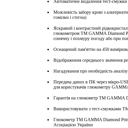
Автоматичне видалення тест-смужки -
Можливість забору крові з альтернатив
гомілки і стегна)
Яскравий і контрастний рідкокриста
глюкометром TM GAMMA Diamond Prima
сонячну і похмуру погоду або при по
Оснащений пам'яттю на 450 вимірювань
Відображення середнього значення резул
Нагадування про необхідність аналізу
Передача даних в ПК через мікро-USB
для користувачів глюкометру GAMMA
Гарантія на глюкометр TM GAMMA Di
Використовувати з тест-смужками
Глюкометр TM GAMMA Diamond Prim
Асоціацією України