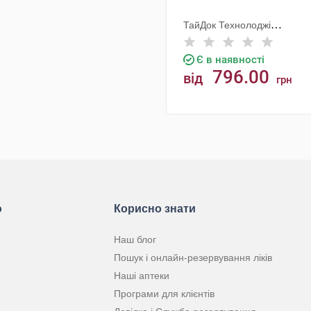
ТайДок Технолоджі
Корпорейшн
Є в наявності
796.00
від
грн
КУПИТИ
ю
Корисно знати
Наш блог
Пошук і онлайн-резервування ліків
Наші аптеки
Програми для клієнтів