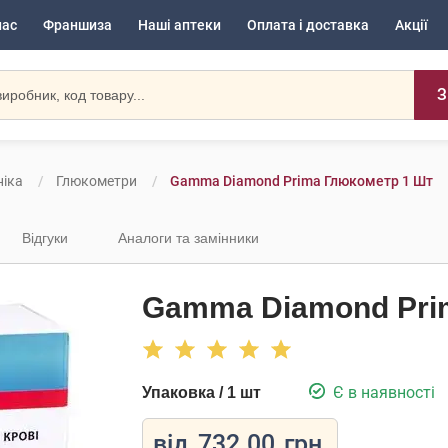
нас
Франшиза
Наші аптеки
Оплата і доставка
Акції
З
іка
Глюкометри
Gamma Diamond Prima Глюкометр 1 Шт
Відгуки
Аналоги та замінники
Gamma Diamond Pri
Є в наявності
Упаковка / 1 шт
від
732.00
грн