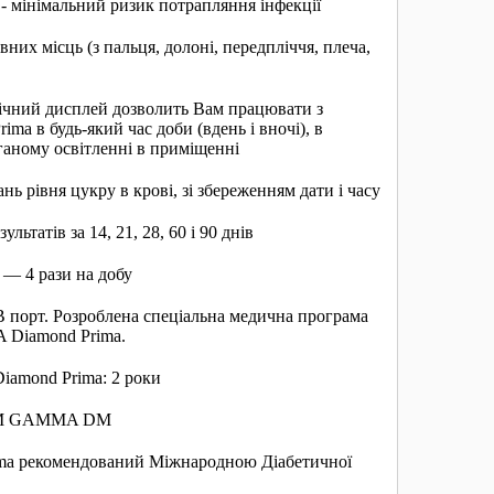
 мінімальний ризик потрапляння інфекції
них місць (з пальця, долоні, передпліччя, плеча,
лічний дисплей дозволить Вам працювати з
 в будь-який час доби (вдень і вночі), в
ганому освітленні в приміщенні
 рівня цукру в крові, зі збереженням дати і часу
ьтатів за 14, 21, 28, 60 і 90 днів
 — 4 рази на добу
 порт. Розроблена спеціальна медична програма
 Diamond Prima.
amond Prima: 2 роки
 TM GAMMA DM
a рекомендований Міжнародною Діабетичної