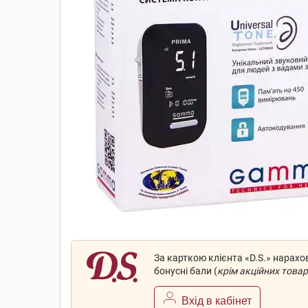
За карткою клієнта «D.S.» нарах
бонусні бали (
крім акційних товар
Вхід в кабінет