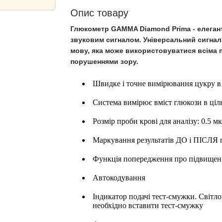
Опис товару
Глюкометр GAMMA Diamond Prima - елеган
звуковим сигналом. Універсальний сигнал
мову, яка може використовуватися всіма п
порушеннями зору.
Швидке і точне вимірювання цукру в к
Система вимірює вміст глюкози в ціль
Розмір проби крові для аналізу: 0.5 м
Маркування результатів ДО і ПІСЛЯ 
Функція попередження про підвищенн
Автокодування
Індикатор подачі тест-смужки. Світл
необхідно вставити тест-смужку