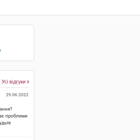
о
Усі відгуки
29.06.2022
вання?
має проблеми
удьте