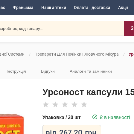
нас
Франшиза
Наші аптеки
Оплата і доставка
Акції
З
вної Системи
Препарати Для Печінки І Жовчного Міхура
Ур
Інструкція
Відгуки
Аналоги та замінники
Урсоност капсули 15
Є в наявності
Упаковка / 20 шт
від
267.20
грн