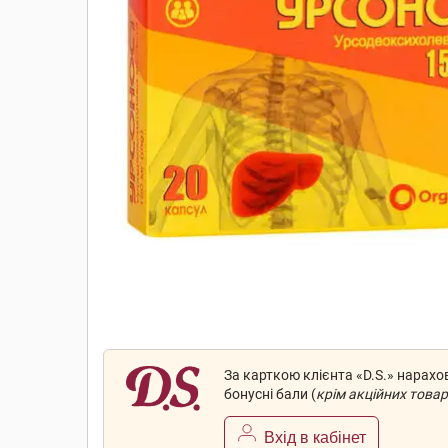
За карткою клієнта «D.S.» нарах
бонусні бали (
крім акційних товар
Вхід в кабінет