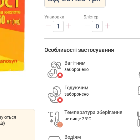
Упаковка
Блістер
1
0
Особливості застосування
Вагітним
заборонено
Годуючим
заборонено
Температура зберігання
овуються
не вище 25°C
ів
)
Водіям