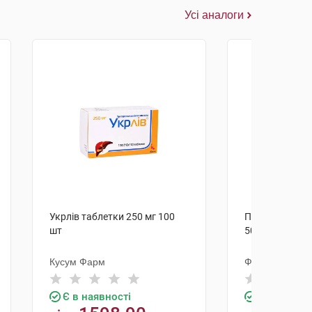
Усі аналоги
Укрлів таблетки 250 мг 100
Пмс-Урсодіол 
шт
50 шт
Кусум Фарм
Фармасайнс
Є в наявності
Є в наявно