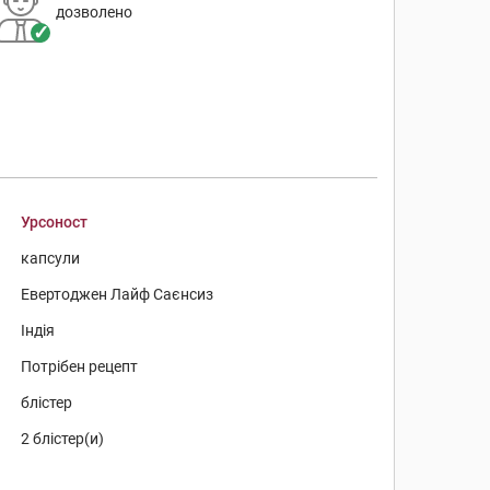
дозволено
Урсоност
капсули
Евертоджен Лайф Саєнсиз
Індія
Потрібен рецепт
блістер
2 блістер(и)