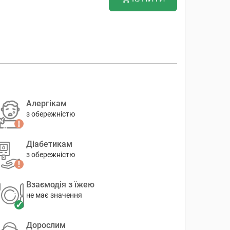
Алергікам
з обережністю
Діабетикам
з обережністю
Взаємодія з їжею
не має значення
Дорослим