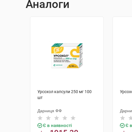
Аналоги
Урсохол капсули 250 мг 100
Урсох
шт
Дарниця ФФ
Дарн
Є в наявності
Є 