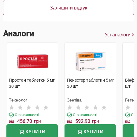
Залишити відгук
Аналоги
Усі аналоги
Простан таблетки 5 мг
Пенестер таблетки 5 мг
Бінфі
30 шт
30 шт
шт
Технолог
Зентіва
Гетер
Є в наявності
Є в наявності
Є в
456.70
грн
592.90
грн
5
від
від
від
КУПИТИ
КУПИТИ