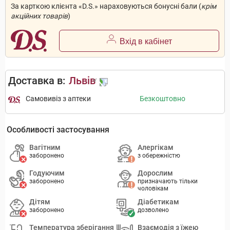
За карткою клієнта «D.S.» нараховуються бонусні бали (
крім
акційних товарів
)
Вхід в кабінет
Доставка в:
Львів
Самовивіз з аптеки
Безкоштовно
Особливості застосування
Вагітним
Алергікам
заборонено
з обережністю
Годуючим
Дорослим
заборонено
призначають тільки
чоловікам
Дітям
Діабетикам
заборонено
дозволено
Температура зберігання
Взаємодія з їжею