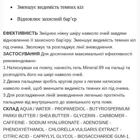
Зменшує видимість темних кіл
Відновлює захисний бар’єр
ЕФЕКТИВНІСТЬ
Зміцнює ніжну шкіру навколо очей завдяки
відновленню її захисного бар’єру. Зменшує видимість темних кіл
під очима. Зволожує та розгладжує лінії зневоднення.
ЗАСТОСУВАННЯ
Для досягнення максимальної ефективності
рекомендовано:
1.Натиснувши на помпу, нанесіть гель Mineral 89 на пальці та
розподіліть його на шкірі навколо очей.
2.Двома пальцями зробіть кругові рухи з легким натиском
навколо очей, щоб зменшити видимість темних кіл під очима.
3.Для розгладження ліній зневоднення легенько протягніть
пальцями від внутрішнього до зовнішнього кута повік.
СКЛАД
AQUA / WATER - PROPANEDIOL - BUTYROSPERMUM
PARKII BUTTER / SHEA BUTTER - GLYCERIN - CARBOMER -
CAFFEINE - SODIUM HYALURONATE - ADENOSINE -
PHENOXYETHANOL - CHLORELLA VULGARIS EXTRACT -
CITRIC ACID - CAPRYLYL GLYCOL - BIOSACCHARIDE GUM-1.