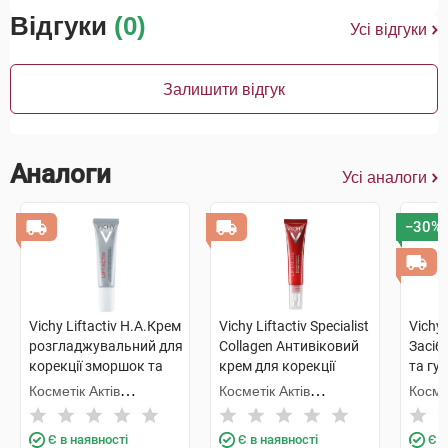
Відгуки
(0)
Усі відгуки
Залишити відгук
Аналоги
Усі аналоги
−30%
Vichy Liftactiv H.A.Крем
Vichy Liftactiv Specialist
Vichy
розгладжувальний для
Collagen Антивіковий
Засіб
корекції зморшок та
крем для корекції
та губ
темних кіл зони
ознак старіння шкіри
Косметік Актів
Косметік Актів
Космет
навколо очей 15 мл 1
зони навколо очей 15
Інтернаціональ
Інтернаціональ
Інтер
туба
мл 1 туба
Є в наявності
Є в наявності
Є в