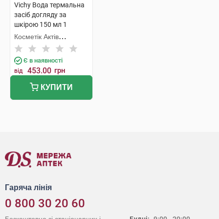
Vichy Вода термальна
засіб догляду за
шкірою 150 мл 1
флакон
Косметік Актів
Інтернаціональ
Є в наявності
453.00
грн
від
КУПИТИ
Гаряча лінія
0 800 30 20 60