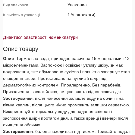
Упаковка
Вид упаковки
1 Упаковка(и)
Кількість в упаковці
Дивитися властивості номенклатури
Опис товару
Опис
: Термальна вода, природно насичена 15 мінералами і 13
мікроелементами. Заспокоює і освіжає чутливу шкіру, знімає
подразнення, яке обумовлено сухістю і повністю завершує етап
очищення шкіри. Протестовано на чутливій шкірі під
дерматологічних контролем. Гіпоалергенно. Без парабенів.
Призначення: заспокійлива, зміцнююча та відновлююча дія.
Застосування
: після нанесення залиште воду на обличчі на
кілька хвилин, після цього ніжно промокніть залишки серветкою.
Використовуйте термальну воду для надання свіжості і
заспокоєння шкіри протягом дня, а також вранці і ввечері після
очищення обличчя.
Застереження
: балон знаходиться під тиском. Тримайте подалі