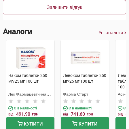
Залишити відгук
Аналоги
Усі аналоги
Наком таблетки 250
Левоком таблетки 250
Левок
мг/25 мг 100 шт
мг/25 мг 100 шт
табле
100 ш
Лек Фармацевтична
Фарма Старт
Асіно
компанія
Є в наявності
Є в наявності
Є в
491.90
грн
741.60
грн
4
від
від
від
КУПИТИ
КУПИТИ