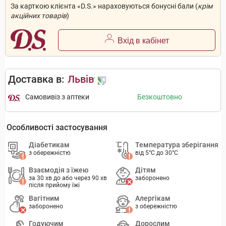
За карткою клієнта «D.S.» нараховуються бонусні бали (
крім
акційних товарів
)
Вхід в кабінет
Доставка в:
Львів
Самовивіз з аптеки
Безкоштовно
Особливості застосування
Діабетикам
Температура зберігання
з обережністю
від 5°C до 30°C
Взаємодія з їжею
Дітям
за 30 хв до або через 90 хв
заборонено
після прийому їжі
Вагітним
Алергікам
заборонено
з обережністю
Годуючим
Дорослим