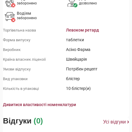
заборонено
дозволено
Водіям
заборонено
Левоком ретард
Торгівельна назва
таблетки
Форма випуску
Асіно Фарма
Виробник
Швейцарія
Країна власник ліцензії
Потрібен рецепт
Умови відпуску
блістер
Вид упаковки
10 блістер(и)
Кількість в упаковці
Дивитися властивості номенклатури
Відгуки
(0)
Усі відгуки