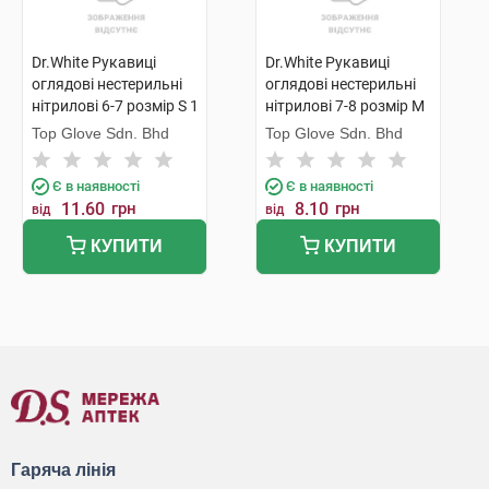
Dr.White Рукавиці
Dr.White Рукавиці
оглядові нестерильні
оглядові нестерильні
нітрилові 6-7 розмір S 1
нітрилові 7-8 розмір M
пара
1 пара
Top Glove Sdn. Bhd
Top Glove Sdn. Bhd
Є в наявності
Є в наявності
11.60
грн
8.10
грн
від
від
КУПИТИ
КУПИТИ
Гаряча лінія