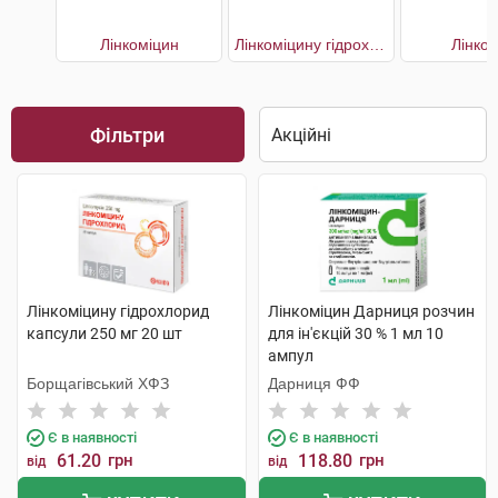
Лінкоміцин
Лінкоміцину гідрохлорид
Лінко
Фільтри
Лінкоміцину гідрохлорид
Лінкоміцин Дарниця розчин
капсули 250 мг 20 шт
для ін'єкцій 30 % 1 мл 10
ампул
Борщагівський ХФЗ
Дарниця ФФ
Є в наявності
Є в наявності
61.20
грн
118.80
грн
від
від