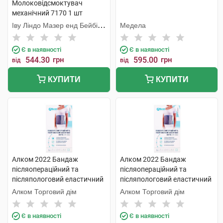
Молоковідсмоктувач
механічний 7170 1 шт
Іву Ліндо Мазер енд Бейбі
Медела
Продактс
Є в наявності
Є в наявності
544.30
грн
595.00
грн
від
від
КУПИТИ
КУПИТИ
Алком 2022 Бандаж
Алком 2022 Бандаж
післяопераційний та
післяопераційний та
післяпологовий еластичний
післяпологовий еластичний
Євро розмір 5 1 шт
Євро розмір 5 1 шт
Алком Торговий дім
Алком Торговий дім
Є в наявності
Є в наявності