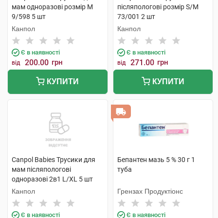
мам одноразові розмір M
післяпологові розмір S/M
9/598 5 шт
73/001 2 шт
Канпол
Канпол
Є в наявності
Є в наявності
200.00
грн
271.00
грн
від
від
КУПИТИ
КУПИТИ
Canpol Babies Трусики для
Бепантен мазь 5 % 30 г 1
мам післяпологові
туба
одноразові 2в1 L/XL 5 шт
Канпол
Грензах Продуктіонс
Є в наявності
Є в наявності