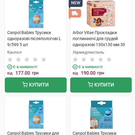
NEW
Canpol Babies Трусики
Arbor Vitae Прокладки
одноразові післяпологові L
поглинаючі для грудей
9/599 5 шт
одноразові 130х130 мм 30
шт
Канпол
Укрмедтекстиль
Є в наявності
Є в наявності
177.00
грн
190.00
грн
від
від
КУПИТИ
КУПИТИ
Canpol Babies Трусики для
Canpol Babies Трусики