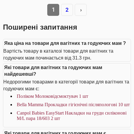
1
2
›
Поширені запитання
Яка ціна на товари для вагітних та годуючих мам ?
Вартість товару в каталозі товари для вагітних та
годуючих мам починається від 31.3 грн.
Які товари для вагітних та годуючих мам
найдешевші?
Недорогими товарами в категорії товари для вагітних та
годуючих мам є:
Поліком Молоковідсмоктувач 1 шт
Bella Мamma Прокладки гiгiєнiчнi післяпологові 10 шт
Canpol Babies EasyStart Накладки на груди силіконові
M/L пара 18/603 2 шт
Які товари для вагітних та годуючих мам є