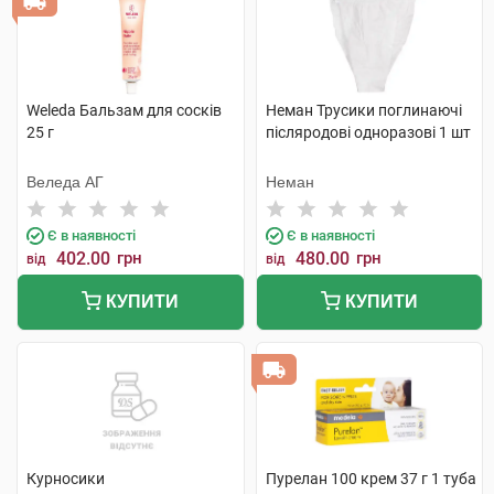
Weleda Бальзам для сосків
Неман Трусики поглинаючі
25 г
післяродові одноразові 1 шт
Веледа АГ
Неман
Є в наявності
Є в наявності
402.00
грн
480.00
грн
від
від
КУПИТИ
КУПИТИ
Курносики
Пурелан 100 крем 37 г 1 туба