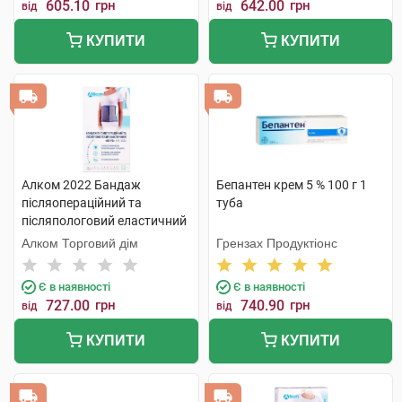
605.10
грн
642.00
грн
від
від
КУПИТИ
КУПИТИ
Алком 2022 Бандаж
Бепантен крем 5 % 100 г 1
післяопераційний та
туба
післяпологовий еластичний
Євро розмір 2 1 шт
Алком Торговий дім
Грензах Продуктіонс
Є в наявності
Є в наявності
727.00
грн
740.90
грн
від
від
КУПИТИ
КУПИТИ