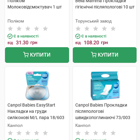
Поліком
Bella Мamma Прокладки
Молоковідсмоктувач 1 шт
гiгiєнiчнi післяпологові 10 шт
Поліком
Торунський завод
Є в наявності
Є в наявності
31.30
грн
108.20
грн
від
від
КУПИТИ
КУПИТИ
Canpol Babies EasyStart
Canpol Babies Прокладки
Накладки на груди
післяпологові
силіконові M/L пара 18/603
швидкопоглинаючі 73/003
2 шт
10 шт
Канпол
Канпол