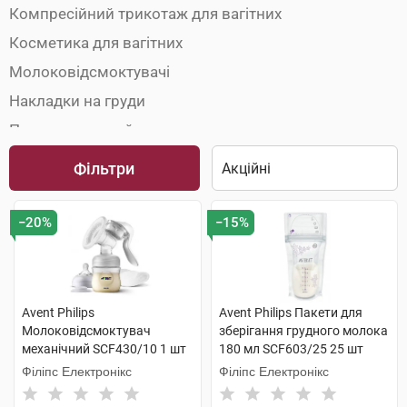
Компресійний трикотаж для вагітних
Косметика для вагітних
Молоковідсмоктувачі
Накладки на груди
Пакети та контейнери для молока
Пояси до- і післяпологові
Фільтри
−20%
−15%
Avent Philips
Avent Philips Пакети для
Молоковідсмоктувач
зберігання грудного молока
механічний SCF430/10 1 шт
180 мл SCF603/25 25 шт
Філіпс Електронікс
Філіпс Електронікс