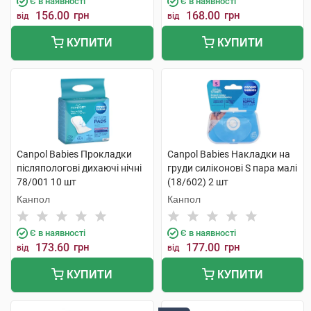
Є в наявності
Є в наявності
156.00
грн
168.00
грн
від
від
КУПИТИ
КУПИТИ
Canpol Babies Прокладки
Canpol Babies Накладки на
післяпологові дихаючі нічні
груди силіконові S пара малі
78/001 10 шт
(18/602) 2 шт
Канпол
Канпол
Є в наявності
Є в наявності
173.60
грн
177.00
грн
від
від
КУПИТИ
КУПИТИ