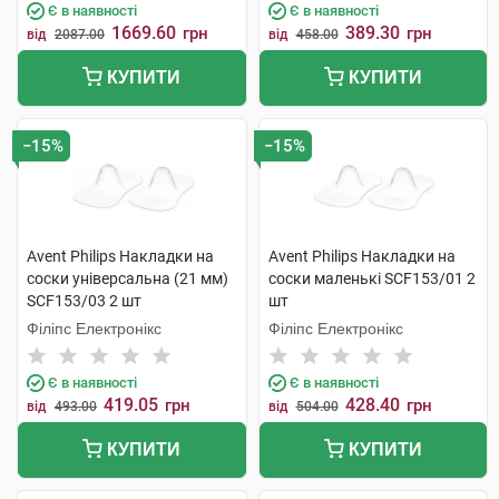
Є в наявності
Є в наявності
1669.60
389.30
грн
грн
від
2087.00
від
458.00
КУПИТИ
КУПИТИ
−15%
−15%
Avent Philips Накладки на
Avent Philips Накладки на
соски універсальна (21 мм)
соски маленькі SCF153/01 2
SCF153/03 2 шт
шт
Філіпс Електронікс
Філіпс Електронікс
Є в наявності
Є в наявності
419.05
428.40
грн
грн
від
493.00
від
504.00
КУПИТИ
КУПИТИ