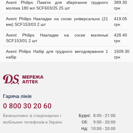
Avent Philips Пакети для зберігання грудного
389.30
молока 180 мл SCF603/25 25 шт
грн
Avent Philips Накладки на соски універсальна (21
419.05
мм) SCF153/03 2 шт
грн
Avent Philips Накладки на соски маленькі
428.40
SCF153/01 2 шт
грн
Avent Philips Набір для грудного вигодовування 1
1509.30
набір
грн
Гаряча лінія
0 800 30 20 60
Безкоштовно зі стаціонарних і
Будні:
8:00 - 21:00
мобільних телефонів в Україні
Сб:
9:00 - 20:00
Нд:
10:00 - 20:00