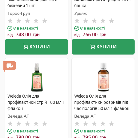
бежевий 1 шт
банка
Торос-Груп
Урьяж
Є в наявності
Є в наявності
743.00
грн
766.00
грн
від
від
КУПИТИ
КУПИТИ
Weleda Олія для
Weleda Олія для
профілактики стрій 100 мл 1
профілактики розривів під
флакон
час пологів 50 мл 1 флакон
Веледа АГ
Веледа АГ
Є в наявності
Є в наявності
780.00
грн
795.00
грн
від
від