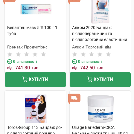
Бепантен мазь 5 % 100 г 1
Алком 2020 Бандаж
туба
післяопераційний та
післяпологовий еластичний
розмір 1 1 шт
Грензах Продуктіонс
Алком Торговий дім
Є в наявності
Є в наявності
741.30
грн
742.50
грн
від
від
КУПИТИ
КУПИТИ
Toros-Group 113 Бандаж до-
Uriage Bariederm-CICA
післяпологовий розмір 2
Бальзам проти тріщин 40 г 1