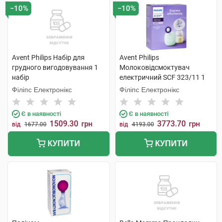
−10%
−10%
Avent Philips Набір для
Avent Philips
грудного вигодовування 1
Молоковідсмоктувач
набір
електричний SCF 323/11 1
шт
Філіпс Електронікс
Філіпс Електронікс
Є в наявності
Є в наявності
1509.30
3773.70
грн
грн
від
1677.00
від
4193.00
КУПИТИ
КУПИТИ